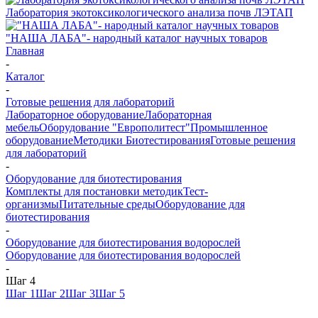
Лаборатория экотоксикологического анализа почв ЛЭТАП
"НАША ЛАБА"- народный каталог научных товаров
Главная
-
Каталог
-
Готовые решения для лабораторий
Лабораторное оборудование
Лабораторная
мебель
Оборудование "Европолитест"
Промышленное
оборудование
Методики Биотестирования
Готовые решения
для лабораторий
-
Оборудование для биотестирования
Комплекты для постановки методик
Тест-
организмы
Питательные среды
Оборудование для
биотестирования
-
Оборудование для биотестирования водорослей
Оборудование для биотестирования водорослей
-
Шаг 4
Шаг 1
Шаг 2
Шаг 3
Шаг 5