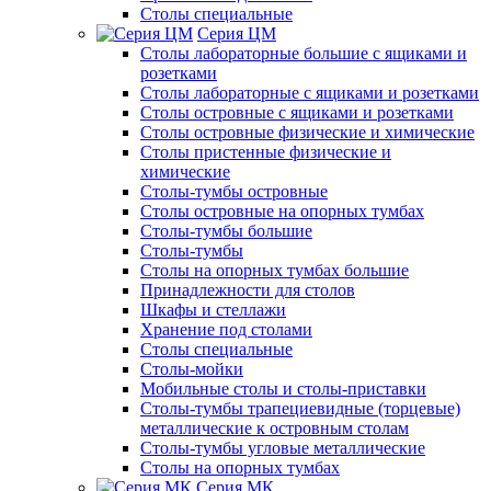
Столы специальные
Серия ЦМ
Столы лабораторные большие с ящиками и
розетками
Столы лабораторные с ящиками и розетками
Столы островные с ящиками и розетками
Столы островные физические и химические
Столы пристенные физические и
химические
Столы-тумбы островные
Столы островные на опорных тумбах
Столы-тумбы большие
Столы-тумбы
Столы на опорных тумбах большие
Принадлежности для столов
Шкафы и стеллажи
Хранение под столами
Столы специальные
Столы-мойки
Мобильные столы и столы-приставки
Столы-тумбы трапециевидные (торцевые)
металлические к островным столам
Столы-тумбы угловые металлические
Столы на опорных тумбах
Серия МК