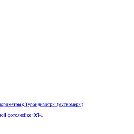
лориметры); Турбидиметры (мутномеры)
вой фотоячейке ФЯ-1