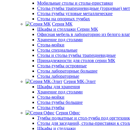
Мобильные столы и столы-приставки
Столы-тумбы трапециевидные (торцевые) мет
Столы-тумбы угловые металлические
Столы на опорных тумбах
Серия МК
Шкафы и стеллажи Серии МК
Офисная мебель в лабораторию из белого вла
Хранение под столами
Столы-мойки
Столы специальные
Столы и столы-тумбы трапециевидные
Принадлежности для столов серии МК
Столы-тумбы островные
Столы лабораторные большие
Столы лабораторные
Серия МК-Элит
Шкафы для хранения
Хранение под столами
Столы-мойки
Столы-тумбы большие
Столы-тумбы
Серия Офис
Тумбы подкатные и стол-тумба под оргтехни
Столы для заседаний, столы-приставки к стол
Шкафы и стеллажи