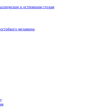
аллические к островным столам
гостойкого меламина
ку
ам