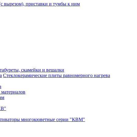
с вырезом), приставки и тумбы к ним
 табуреты, скамейки и вешалки
Стеклокерамические плиты равномерного нагрева
а
 материалов
ам
КВ"
ьтиваторы многокюветные серии "КВМ"