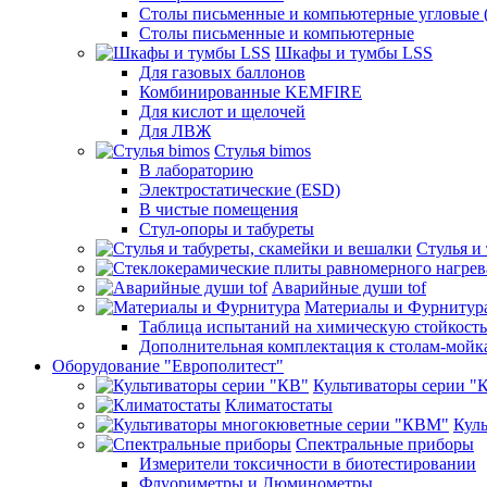
Столы письменные и компьютерные угловые (
Столы письменные и компьютерные
Шкафы и тумбы LSS
Для газовых баллонов
Комбинированные KEMFIRE
Для кислот и щелочей
Для ЛВЖ
Стулья bimos
В лабораторию
Электростатические (ESD)
В чистые помещения
Стул-опоры и табуреты
Стулья и
Аварийные души tof
Материалы и Фурнитур
Таблица испытаний на химическую стойкость
Дополнительная комплектация к столам-мойк
Оборудование "Европолитест"
Культиваторы серии "
Климатостаты
Кул
Спектральные приборы
Измерители токсичности в биотестировании
Флуориметры и Люминометры