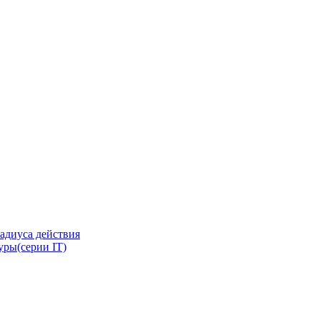
адиуса действия
ры(серии IT)