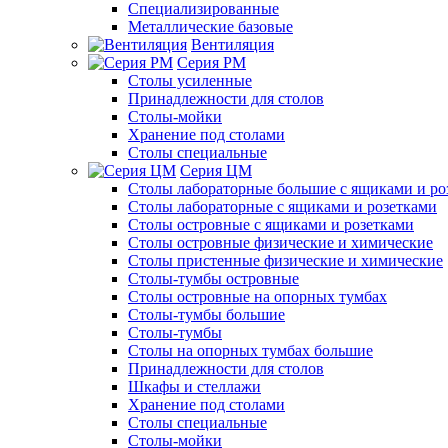
Специализированные
Металлические базовые
Вентиляция
Серия РМ
Столы усиленные
Принадлежности для столов
Столы-мойки
Хранение под столами
Столы специальные
Серия ЦМ
Столы лабораторные большие с ящиками и ро
Столы лабораторные с ящиками и розетками
Столы островные с ящиками и розетками
Столы островные физические и химические
Столы пристенные физические и химические
Столы-тумбы островные
Столы островные на опорных тумбах
Столы-тумбы большие
Столы-тумбы
Столы на опорных тумбах большие
Принадлежности для столов
Шкафы и стеллажи
Хранение под столами
Столы специальные
Столы-мойки