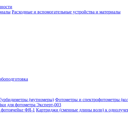
нности
Расходные и вспомогательные устройства и материалы
обоподготовка
Фотометры и спектрофотометры (ко
ки для фотометра Эксперт-003
Картриджи (сменные длины волн) к однолуче