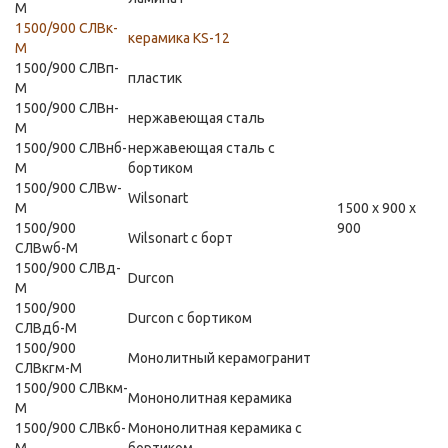
М
1500/900 СЛВк-
керамика KS-12
М
1500/900 СЛВп-
пластик
М
1500/900 СЛВн-
нержавеющая сталь
М
1500/900 СЛВнб-
нержавеющая сталь с
М
бортиком
1500/900 СЛВw-
Wilsonart
М
1500 х 900 х
1500/900
900
Wilsonart с борт
СЛВwб-М
1500/900 СЛВд-
Durcon
М
1500/900
Durcon с бортиком
СЛВдб-М
1500/900
Монолитный керамогранит
СЛВкгм-М
1500/900 СЛВкм-
Мононолитная керамика
М
1500/900 СЛВкб-
Мононолитная керамика с