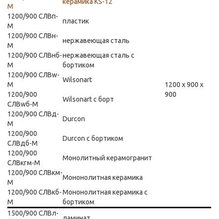
керамика KS-12
М
1200/900 СЛВп-
пластик
М
1200/900 СЛВн-
нержавеющая сталь
М
1200/900 СЛВнб-
нержавеющая сталь с
М
бортиком
1200/900 СЛВw-
Wilsonart
М
1200 х 900 х
1200/900
900
Wilsonart с борт
СЛВwб-М
1200/900 СЛВд-
Durcon
М
1200/900
Durcon с бортиком
СЛВдб-М
1200/900
Монолитный керамогранит
СЛВкгм-М
1200/900 СЛВкм-
Мононолитная керамика
М
1200/900 СЛВкб-
Мононолитная керамика с
М
бортиком
1500/900 СЛВл-
ламинат