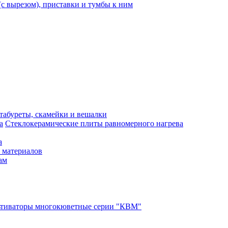
с вырезом), приставки и тумбы к ним
 табуреты, скамейки и вешалки
Стеклокерамические плиты равномерного нагрева
а
 материалов
ам
ьтиваторы многокюветные серии "КВМ"