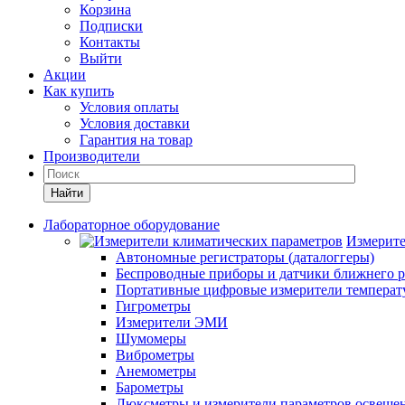
Корзина
Подписки
Контакты
Выйти
Акции
Как купить
Условия оплаты
Условия доставки
Гарантия на товар
Производители
Найти
Лабораторное оборудование
Измерите
Автономные регистраторы (даталоггеры)
Беспроводные приборы и датчики ближнего р
Портативные цифровые измерители температу
Гигрометры
Измерители ЭМИ
Шумомеры
Виброметры
Анемометры
Барометры
Люксметры и измерители параметров освеще