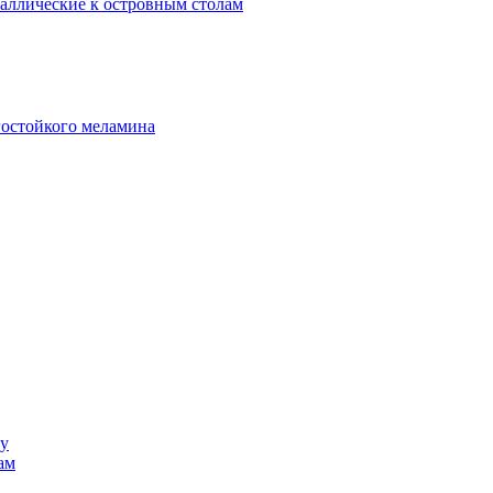
аллические к островным столам
гостойкого меламина
ку
ам