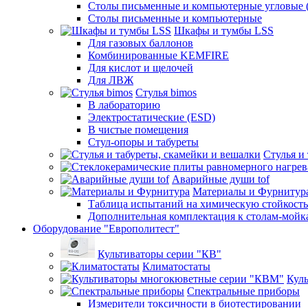
Столы письменные и компьютерные угловые (
Столы письменные и компьютерные
Шкафы и тумбы LSS
Для газовых баллонов
Комбинированные KEMFIRE
Для кислот и щелочей
Для ЛВЖ
Стулья bimos
В лабораторию
Электростатические (ESD)
В чистые помещения
Стул-опоры и табуреты
Стулья и
Аварийные души tof
Материалы и Фурнитур
Таблица испытаний на химическую стойкость
Дополнительная комплектация к столам-мойк
Оборудование "Европолитест"
Культиваторы серии "КВ"
Климатостаты
Кул
Спектральные приборы
Измерители токсичности в биотестировании