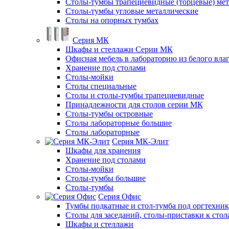
Столы-тумбы трапециевидные (торцевые) мет
Столы-тумбы угловые металлические
Столы на опорных тумбах
Серия МК
Шкафы и стеллажи Серии МК
Офисная мебель в лабораторию из белого вла
Хранение под столами
Столы-мойки
Столы специальные
Столы и столы-тумбы трапециевидные
Принадлежности для столов серии МК
Столы-тумбы островные
Столы лабораторные большие
Столы лабораторные
Серия МК-Элит
Шкафы для хранения
Хранение под столами
Столы-мойки
Столы-тумбы большие
Столы-тумбы
Серия Офис
Тумбы подкатные и стол-тумба под оргтехни
Столы для заседаний, столы-приставки к стол
Шкафы и стеллажи