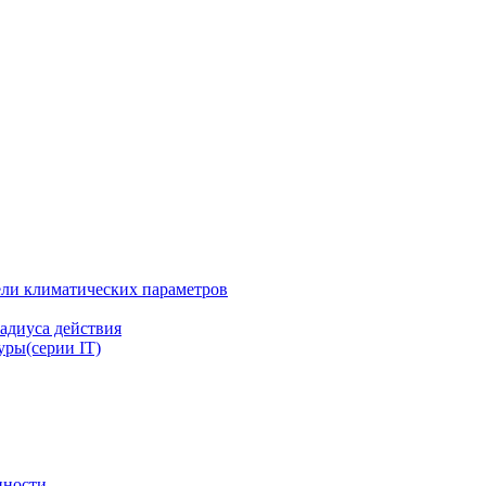
ли климатических параметров
адиуса действия
ры(серии IT)
нности