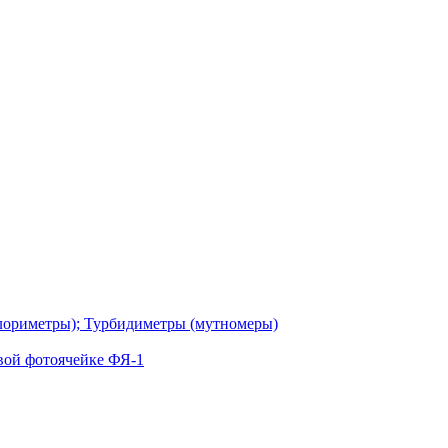
лориметры); Турбидиметры (мутномеры)
вой фотоячейке ФЯ-1