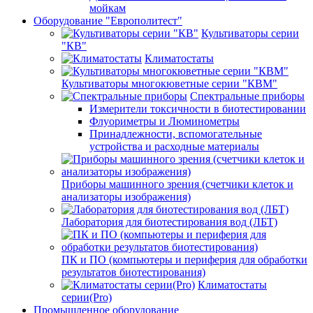
мойкам
Оборудование "Европолитест"
Культиваторы серии
"КВ"
Климатостаты
Культиваторы многокюветные серии "КВМ"
Спектральные приборы
Измерители токсичности в биотестировании
Флуориметры и Люминометры
Принадлежности, вспомогательные
устройства и расходные материалы
Приборы машинного зрения (счетчики клеток и
анализаторы изображения)
Лаборатория для биотестирования вод (ЛБТ)
ПК и ПО (компьютеры и периферия для обработки
результатов биотестирования)
Климатостаты
серии(Pro)
Промышленное оборудование