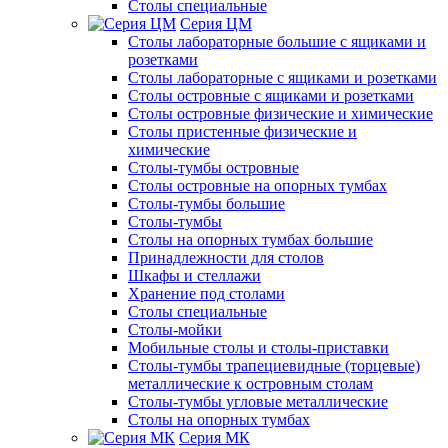
Столы специальные
Серия ЦМ
Столы лабораторные большие с ящиками и
розетками
Столы лабораторные с ящиками и розетками
Столы островные с ящиками и розетками
Столы островные физические и химические
Столы пристенные физические и
химические
Столы-тумбы островные
Столы островные на опорных тумбах
Столы-тумбы большие
Столы-тумбы
Столы на опорных тумбах большие
Принадлежности для столов
Шкафы и стеллажи
Хранение под столами
Столы специальные
Столы-мойки
Мобильные столы и столы-приставки
Столы-тумбы трапециевидные (торцевые)
металлические к островным столам
Столы-тумбы угловые металлические
Столы на опорных тумбах
Серия МК