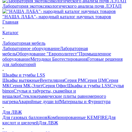
Лаборатория экотоксикологического анализа почв ЛЭТАП
"НАША ЛАБА"- народный каталог научных товаров
Главная
-
Каталог
-
Лабораторная мебель
Лабораторное оборудование
Лабораторная
мебель
Оборудование "Европолитест"
Промышленное
оборудование
Методики Биотестирования
Готовые решения
для лабораторий
-
Шкафы и тумбы LSS
Шкафы вытяжные
Вентиляция
Серия РМ
Серия ЦМ
Серия
МК
Серия МК-Элит
Серия Офис
Шкафы и тумбы LSS
Стулья
bimos
Стулья и табуреты, скамейки и
вешалки
Стеклокерамические плиты равномерного
нагрева
Аварийные души tof
Материалы и Фурнитура
-
Для ЛВЖ
Для газовых баллонов
Комбинированные KEMFIRE
Для
кислот и щелочей
Для ЛВЖ
-