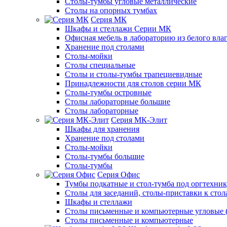
Столы-тумбы угловые металлические
Столы на опорных тумбах
Серия МК
Шкафы и стеллажи Серии МК
Офисная мебель в лабораторию из белого вла
Хранение под столами
Столы-мойки
Столы специальные
Столы и столы-тумбы трапециевидные
Принадлежности для столов серии МК
Столы-тумбы островные
Столы лабораторные большие
Столы лабораторные
Серия МК-Элит
Шкафы для хранения
Хранение под столами
Столы-мойки
Столы-тумбы большие
Столы-тумбы
Серия Офис
Тумбы подкатные и стол-тумба под оргтехни
Столы для заседаний, столы-приставки к стол
Шкафы и стеллажи
Столы письменные и компьютерные угловые (
Столы письменные и компьютерные