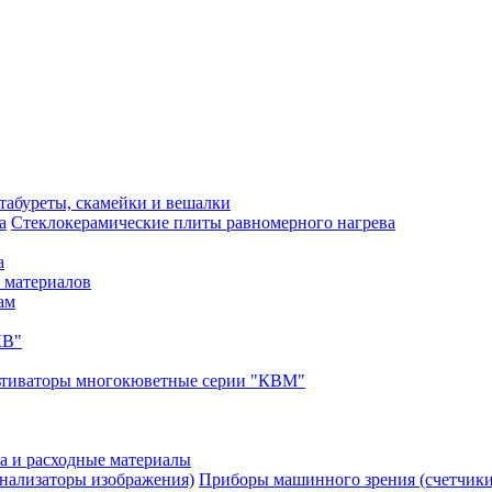
 табуреты, скамейки и вешалки
Стеклокерамические плиты равномерного нагрева
а
 материалов
ам
КВ"
ьтиваторы многокюветные серии "КВМ"
а и расходные материалы
Приборы машинного зрения (счетчики