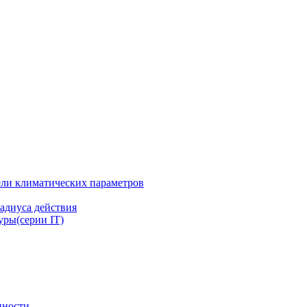
ли климатических параметров
адиуса действия
ры(серии IT)
нности