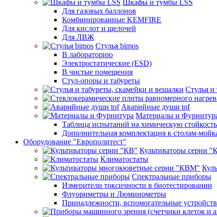
Шкафы и тумбы LSS
Для газовых баллонов
Комбинированные KEMFIRE
Для кислот и щелочей
Для ЛВЖ
Стулья bimos
В лабораторию
Электростатические (ESD)
В чистые помещения
Стул-опоры и табуреты
Стулья и
Аварийные души tof
Материалы и Фурнитур
Таблица испытаний на химическую стойкость
Дополнительная комплектация к столам-мойк
Оборудование "Европолитест"
Культиваторы серии "
Климатостаты
Кул
Спектральные приборы
Измерители токсичности в биотестировании
Флуориметры и Люминометры
Принадлежности, вспомогательные устройств