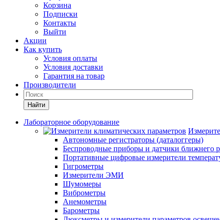
Корзина
Подписки
Контакты
Выйти
Акции
Как купить
Условия оплаты
Условия доставки
Гарантия на товар
Производители
Найти
Лабораторное оборудование
Измерите
Автономные регистраторы (даталоггеры)
Беспроводные приборы и датчики ближнего р
Портативные цифровые измерители температу
Гигрометры
Измерители ЭМИ
Шумомеры
Виброметры
Анемометры
Барометры
Люксметры и измерители параметров освеще