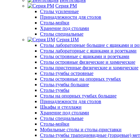
Вентиляция
Серия РМ
Столы усиленные
Принадлежности для столов
Столы-мойки
Хранение под столами
Столы специальные
Серия ЦМ
Столы лабораторные большие с ящиками и ро
Столы лабораторные с ящиками и розетками
Столы островные с ящиками и розетками
Столы островные физические и химические
Столы пристенные физические и химические
Столы-тумбы островные
Столы островные на опорных тумбах
Столы-тумбы большие
Столы-тумбы
Столы на опорных тумбах большие
Принадлежности для столов
Шкафы и стеллажи
Хранение под столами
Столы специальные
Столы-мойки
Мобильные столы и столы-приставки
Столы-тумбы трапециевидные (торцевые) мет