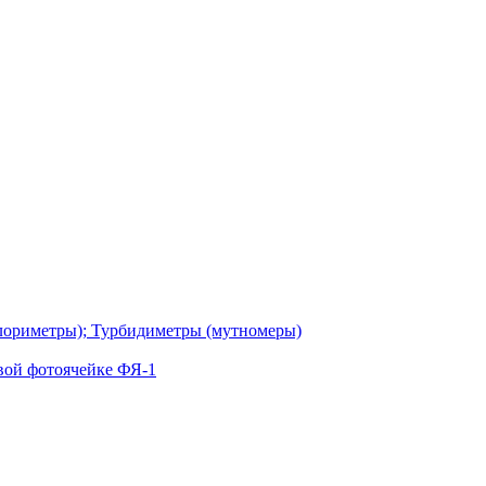
лориметры); Турбидиметры (мутномеры)
вой фотоячейке ФЯ-1