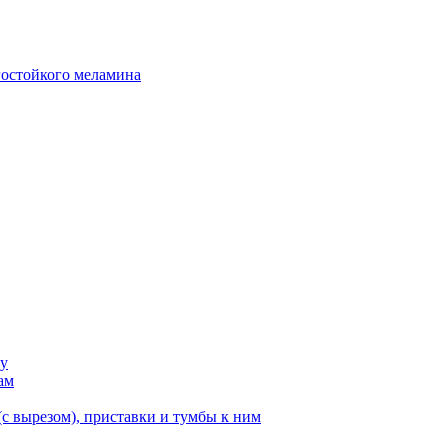
гостойкого меламина
ку
ам
с вырезом), приставки и тумбы к ним