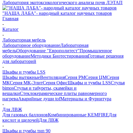
Лаборатория экотоксикологического анализа почв ЛЭТАП
"НАША ЛАБА"- народный каталог научных товаров
Главная
-
Каталог
-
Лабораторная мебель
Лабораторное оборудование
Лабораторная
мебель
Оборудование "Европолитест"
Промышленное
оборудование
Методики Биотестирования
Готовые решения
для лабораторий
-
Шкафы и тумбы LSS
Шкафы вытяжные
Вентиляция
Серия РМ
Серия ЦМ
Серия
МК
Серия МК-Элит
Серия Офис
Шкафы и тумбы LSS
Стулья
bimos
Стулья и табуреты, скамейки и
вешалки
Стеклокерамические плиты равномерного
нагрева
Аварийные души tof
Материалы и Фурнитура
-
Для ЛВЖ
Для газовых баллонов
Комбинированные KEMFIRE
Для
кислот и щелочей
Для ЛВЖ
-
Шкафы и тумбы тип 90