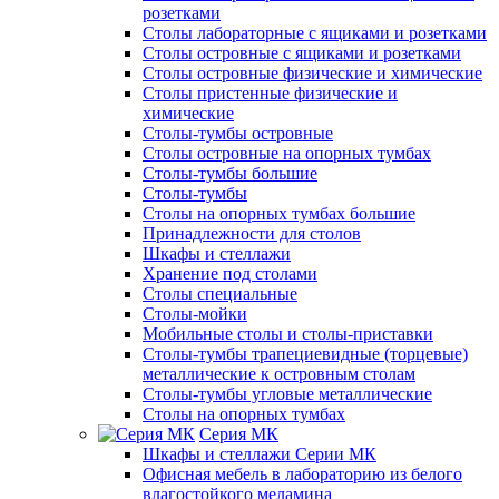
розетками
Столы лабораторные с ящиками и розетками
Столы островные с ящиками и розетками
Столы островные физические и химические
Столы пристенные физические и
химические
Столы-тумбы островные
Столы островные на опорных тумбах
Столы-тумбы большие
Столы-тумбы
Столы на опорных тумбах большие
Принадлежности для столов
Шкафы и стеллажи
Хранение под столами
Столы специальные
Столы-мойки
Мобильные столы и столы-приставки
Столы-тумбы трапециевидные (торцевые)
металлические к островным столам
Столы-тумбы угловые металлические
Столы на опорных тумбах
Серия МК
Шкафы и стеллажи Серии МК
Офисная мебель в лабораторию из белого
влагостойкого меламина