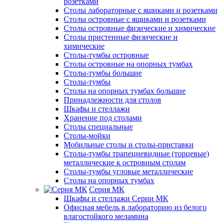
розетками
Столы лабораторные с ящиками и розетками
Столы островные с ящиками и розетками
Столы островные физические и химические
Столы пристенные физические и
химические
Столы-тумбы островные
Столы островные на опорных тумбах
Столы-тумбы большие
Столы-тумбы
Столы на опорных тумбах большие
Принадлежности для столов
Шкафы и стеллажи
Хранение под столами
Столы специальные
Столы-мойки
Мобильные столы и столы-приставки
Столы-тумбы трапециевидные (торцевые)
металлические к островным столам
Столы-тумбы угловые металлические
Столы на опорных тумбах
Серия МК
Шкафы и стеллажи Серии МК
Офисная мебель в лабораторию из белого
влагостойкого меламина