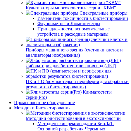
Культиваторы многокюветные серии "КВМ"
Спектральные приборы
Измерители токсичности в биотестировании
Флуориметры и Люминометры
Принадлежности, вспомогательные
устройства и расходные материалы
Приборы машинного зрения (счетчики клеток и
анализаторы изображения)
Лаборатория для биотестирования вод (ЛБТ)
ПК и ПО (компьютеры и периферия для обработки
результатов биотестирования)
Климатостаты
серии(Pro)
Промышленное оборудование
Методики Биотестирования
Методики биотестирования в экотоксикологии
Методические рекомендации БиоЛаТ.
Основной разработчик Черемных