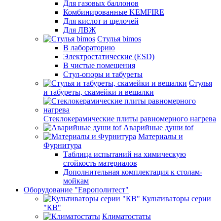
Для газовых баллонов
Комбинированные KEMFIRE
Для кислот и щелочей
Для ЛВЖ
Стулья bimos
В лабораторию
Электростатические (ESD)
В чистые помещения
Стул-опоры и табуреты
Стулья
и табуреты, скамейки и вешалки
Стеклокерамические плиты равномерного нагрева
Аварийные души tof
Материалы и
Фурнитура
Таблица испытаний на химическую
стойкость материалов
Дополнительная комплектация к столам-
мойкам
Оборудование "Европолитест"
Культиваторы серии
"КВ"
Климатостаты