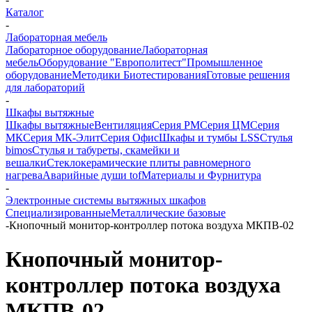
Каталог
-
Лабораторная мебель
Лабораторное оборудование
Лабораторная
мебель
Оборудование "Европолитест"
Промышленное
оборудование
Методики Биотестирования
Готовые решения
для лабораторий
-
Шкафы вытяжные
Шкафы вытяжные
Вентиляция
Серия РМ
Серия ЦМ
Серия
МК
Серия МК-Элит
Серия Офис
Шкафы и тумбы LSS
Стулья
bimos
Стулья и табуреты, скамейки и
вешалки
Стеклокерамические плиты равномерного
нагрева
Аварийные души tof
Материалы и Фурнитура
-
Электронные системы вытяжных шкафов
Специализированные
Металлические базовые
-
Кнопочный монитор-контроллер потока воздуха МКПВ-02
Кнопочный монитор-
контроллер потока воздуха
МКПВ-02