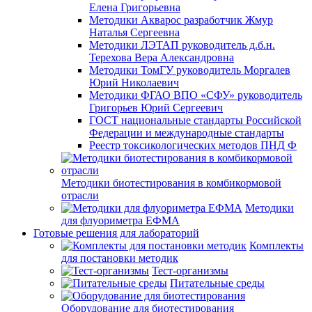
Елена Григорьевна
Методики Акварос разработчик Жмур
Наталья Сергеевна
Методики ЛЭТАП руководитель д.б.н.
Терехова Вера Александровна
Методики ТомГУ руководитель Моргалев
Юрий Николаевич
Методики ФГАО ВПО «СФУ» руководитель
Григорьев Юрий Сергеевич
ГОСТ национальные стандарты Российской
Федерации и международные стандарты
Реестр токсикологических методов ПНД Ф
Методики биотестирования в комбикормовой
отрасли
Методики
для флуориметра ЕФМА
Готовые решения для лабораторий
Комплекты
для постановки методик
Тест-организмы
Питательные среды
Оборудование для биотестирования