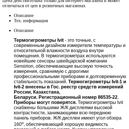
Цена действительна только для интернет-магазина и может
отличаться от цен в розничных магазинах
Описание
Тех. информация
Описание
Термогигрометры Ivit
- это точные, с
современным дизайном измерители температуры и
относительной влажности воздуха внутри
помещения. В термогигрометрах используются
новейшие сенсоры швейцарской компании
Sensirion, обеспечивающие высокую точность
измерения, сравнимую с дорогими
профессиональными приборами и долговременную
стабильность показаний.
Термогигрометры Ivit-1 и
Ivit-2 внесены в Гос. реестр средств измерений
России, Казахстана,
Беларуси.
Регистрационный номер 86535-22.
Приборы могут поверятся.
Термогигрометры Ivit
снабжены большими Ж/К дисплеями высокой
контрастности, занимающими всю переднюю
панель приборов. Ж/К дисплеи имеют угол обзора
о
160
, обеспечивающий хорошую видимость