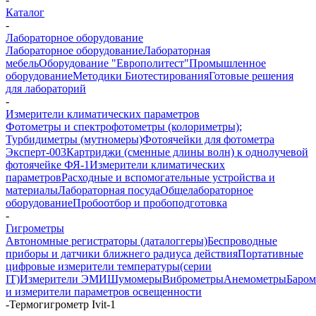
Каталог
-
Лабораторное оборудование
Лабораторное оборудование
Лабораторная
мебель
Оборудование "Европолитест"
Промышленное
оборудование
Методики Биотестирования
Готовые решения
для лабораторий
-
Измерители климатических параметров
Фотометры и спектрофотометры (колориметры);
Турбидиметры (мутномеры)
Фотоячейки для фотометра
Эксперт-003
Картриджи (сменные длины волн) к однолучевой
фотоячейке ФЯ-1
Измерители климатических
параметров
Расходные и вспомогательные устройства и
материалы
Лабораторная посуда
Общелабораторное
оборудование
Пробоотбор и пробоподготовка
-
Гигрометры
Автономные регистраторы (даталоггеры)
Беспроводные
приборы и датчики ближнего радиуса действия
Портативные
цифровые измерители температуры(серии
IT)
Измерители ЭМИ
Шумомеры
Виброметры
Анемометры
Баром
и измерители параметров освещенности
-
Термогигрометр Ivit-1