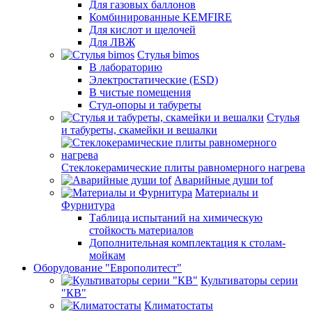
Для газовых баллонов
Комбинированные KEMFIRE
Для кислот и щелочей
Для ЛВЖ
Стулья bimos
В лабораторию
Электростатические (ESD)
В чистые помещения
Стул-опоры и табуреты
Стулья
и табуреты, скамейки и вешалки
Стеклокерамические плиты равномерного нагрева
Аварийные души tof
Материалы и
Фурнитура
Таблица испытаний на химическую
стойкость материалов
Дополнительная комплектация к столам-
мойкам
Оборудование "Европолитест"
Культиваторы серии
"КВ"
Климатостаты