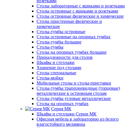
розетками
Столы лабораторные с ящиками и розетками
Столы островные с ящиками и розетками
Столы островные физические и химические
Столы пристенные физические и
химические
Столы-тумбы островные
Столы островные на опорных тумбах
Столы-тумбы большие
Столы-тумбы
Столы на опорных тумбах большие
Принадлежности для столов
Шкафы и стеллажи
Хранение под столами
Столы специальные
Столы-мойки
Мобильные столы и столы-приставки
Столы-тумбы трапециевидные (торцевые)
металлические к островным столам
Столы-тумбы угловые металлические
Столы на опорных тумбах
Серия МК
Шкафы и стеллажи Серии МК
Офисная мебель в лабораторию из белого
влагостойкого меламина