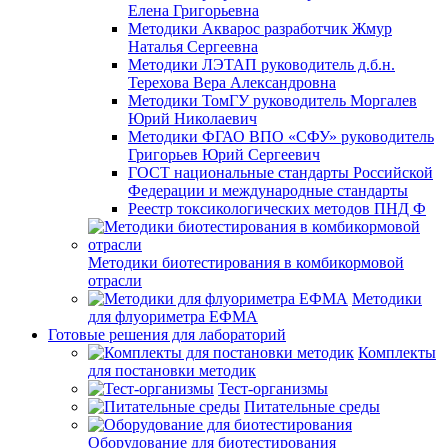
Елена Григорьевна
Методики Акварос разработчик Жмур
Наталья Сергеевна
Методики ЛЭТАП руководитель д.б.н.
Терехова Вера Александровна
Методики ТомГУ руководитель Моргалев
Юрий Николаевич
Методики ФГАО ВПО «СФУ» руководитель
Григорьев Юрий Сергеевич
ГОСТ национальные стандарты Российской
Федерации и международные стандарты
Реестр токсикологических методов ПНД Ф
Методики биотестирования в комбикормовой
отрасли
Методики
для флуориметра ЕФМА
Готовые решения для лабораторий
Комплекты
для постановки методик
Тест-организмы
Питательные среды
Оборудование для биотестирования