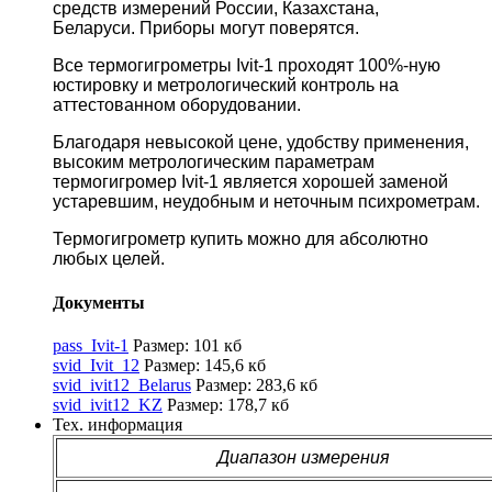
средств измерений России, Казахстана,
Беларуси. Приборы могут поверятся.
Все термогигрометры Ivit-1 проходят 100%-ную
юстировку и метрологический контроль на
аттестованном оборудовании.
Благодаря невысокой цене, удобству применения,
высоким метрологическим параметрам
термогигромер Ivit-1 является хорошей заменой
устаревшим, неудобным и неточным психрометрам.
Термогигрометр купить можно для абсолютно
любых целей.
Документы
pass_Ivit-1
Размер: 101 кб
svid_Ivit_12
Размер: 145,6 кб
svid_ivit12_Belarus
Размер: 283,6 кб
svid_ivit12_KZ
Размер: 178,7 кб
Тех. информация
Диапазон измерения