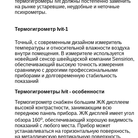
термогигромеры Ivit должны постепенно заменить
на рынке устаревшие, неудобные и неточные
психрометры.
Термогигрометр Ivit-1
Точный, с современным дизайном измеритель
температуры и относительной влажности воздуха
внутри помещения. В измерителе используется
новейший сенсор швейцарской компании Sensirion,
обеспечивающий высокую точность измерения
сравнимую с дорогими профессиональными
приборами и долговременную стабильность
показаний
Термогигрометры Ivit - особенности
Термогигрометр снабжен большим Ж/К дисплеем
высокой контрастности, занимающим всю
переднюю панель прибора. Ж/К дисплей имеет угол
о
обзора 160
, обеспечивающий хорошую видимость
показаний с любого места.
Прибор может
устанавливаться на горизонтальную поверхность,
на металлическую вертикальную поверхность