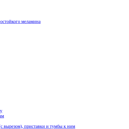
гостойкого меламина
ку
ам
с вырезом), приставки и тумбы к ним