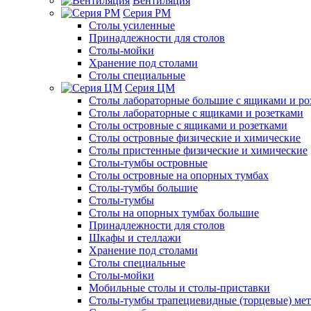
Вентиляция
Серия РМ
Столы усиленные
Принадлежности для столов
Столы-мойки
Хранение под столами
Столы специальные
Серия ЦМ
Столы лабораторные большие с ящиками и ро
Столы лабораторные с ящиками и розетками
Столы островные с ящиками и розетками
Столы островные физические и химические
Столы пристенные физические и химические
Столы-тумбы островные
Столы островные на опорных тумбах
Столы-тумбы большие
Столы-тумбы
Столы на опорных тумбах большие
Принадлежности для столов
Шкафы и стеллажи
Хранение под столами
Столы специальные
Столы-мойки
Мобильные столы и столы-приставки
Столы-тумбы трапециевидные (торцевые) мет