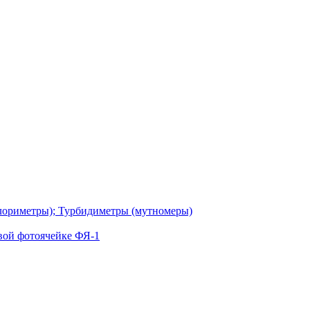
лориметры); Турбидиметры (мутномеры)
вой фотоячейке ФЯ-1