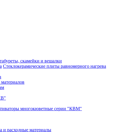
 табуреты, скамейки и вешалки
Стеклокерамические плиты равномерного нагрева
а
 материалов
ам
КВ"
ьтиваторы многокюветные серии "КВМ"
а и расходные материалы