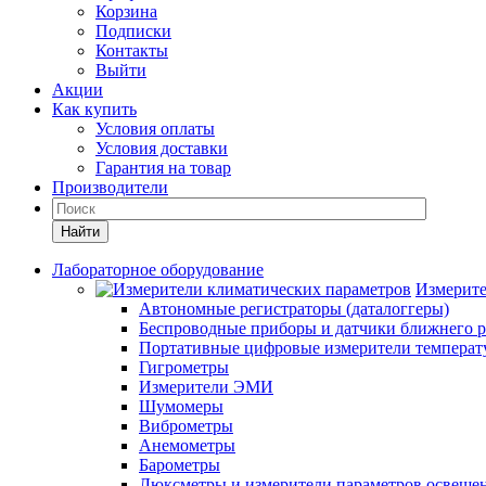
Корзина
Подписки
Контакты
Выйти
Акции
Как купить
Условия оплаты
Условия доставки
Гарантия на товар
Производители
Найти
Лабораторное оборудование
Измерите
Автономные регистраторы (даталоггеры)
Беспроводные приборы и датчики ближнего р
Портативные цифровые измерители температу
Гигрометры
Измерители ЭМИ
Шумомеры
Виброметры
Анемометры
Барометры
Люксметры и измерители параметров освеще