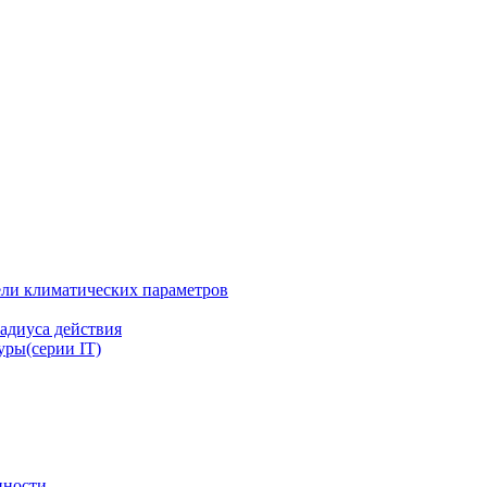
ли климатических параметров
адиуса действия
ры(серии IT)
нности