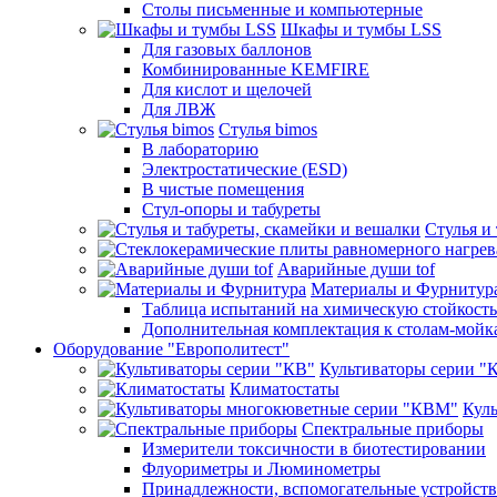
Столы письменные и компьютерные
Шкафы и тумбы LSS
Для газовых баллонов
Комбинированные KEMFIRE
Для кислот и щелочей
Для ЛВЖ
Стулья bimos
В лабораторию
Электростатические (ESD)
В чистые помещения
Стул-опоры и табуреты
Стулья и
Аварийные души tof
Материалы и Фурнитур
Таблица испытаний на химическую стойкость
Дополнительная комплектация к столам-мойк
Оборудование "Европолитест"
Культиваторы серии "
Климатостаты
Кул
Спектральные приборы
Измерители токсичности в биотестировании
Флуориметры и Люминометры
Принадлежности, вспомогательные устройств