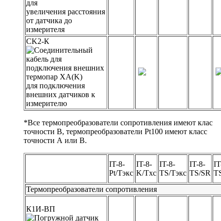
для
увеличения расстояния
от датчика до
измерителя
СK2-К
для подключения
внешних датчиков к
измерителю
*Все термопреобразователи сопротивления имеют клас
точности В, термопреобразователи Pt100 имеют класс
точности А или В.
IT-8-
IT-8-
IT-8-
IT-8-
IT
Pt/Tэкс
K/Tхс
TS/Tэкс
TS/SR
T
Термопреобразователи сопротивления
К1И-ВП