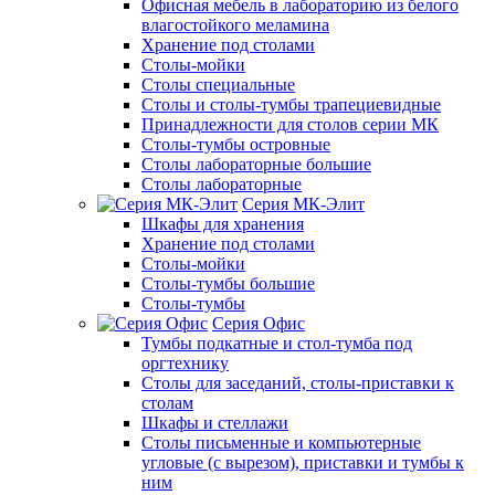
Офисная мебель в лабораторию из белого
влагостойкого меламина
Хранение под столами
Столы-мойки
Столы специальные
Столы и столы-тумбы трапециевидные
Принадлежности для столов серии МК
Столы-тумбы островные
Столы лабораторные большие
Столы лабораторные
Серия МК-Элит
Шкафы для хранения
Хранение под столами
Столы-мойки
Столы-тумбы большие
Столы-тумбы
Серия Офис
Тумбы подкатные и стол-тумба под
оргтехнику
Столы для заседаний, столы-приставки к
столам
Шкафы и стеллажи
Столы письменные и компьютерные
угловые (с вырезом), приставки и тумбы к
ним