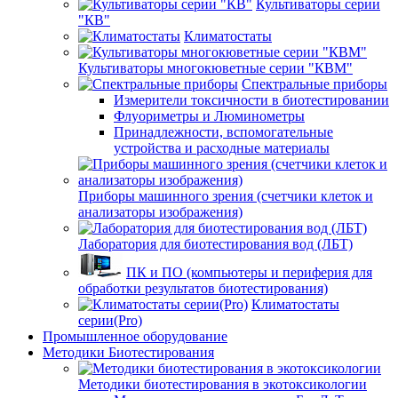
Культиваторы серии
"КВ"
Климатостаты
Культиваторы многокюветные серии "КВМ"
Спектральные приборы
Измерители токсичности в биотестировании
Флуориметры и Люминометры
Принадлежности, вспомогательные
устройства и расходные материалы
Приборы машинного зрения (счетчики клеток и
анализаторы изображения)
Лаборатория для биотестирования вод (ЛБТ)
ПК и ПО (компьютеры и периферия для
обработки результатов биотестирования)
Климатостаты
серии(Pro)
Промышленное оборудование
Методики Биотестирования
Методики биотестирования в экотоксикологии