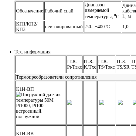
Диапазон
Длина
измеряемой
Обозначение
Рабочий спай
кабеля
L, м
температуры, ⁰С
КП1/КП2/
неизолированный
-50...+400°С
1,0
КП3
Тех. информация
IT-8-
IT-8-
IT-8-
IT-8-
IT
Pt/Tэкс
K/Tхс
TS/Tэкс
TS/SR
T
Термопреобразователи сопротивления
К1И-ВП
встроенный,
погружной
К1И-ВВ