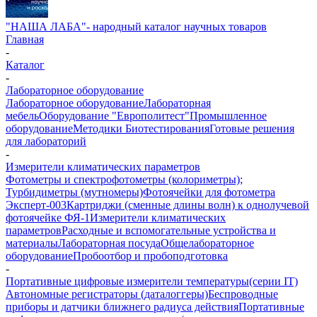
"НАША ЛАБА"- народный каталог научных товаров
Главная
-
Каталог
-
Лабораторное оборудование
Лабораторное оборудование
Лабораторная
мебель
Оборудование "Европолитест"
Промышленное
оборудование
Методики Биотестирования
Готовые решения
для лабораторий
-
Измерители климатических параметров
Фотометры и спектрофотометры (колориметры);
Турбидиметры (мутномеры)
Фотоячейки для фотометра
Эксперт-003
Картриджи (сменные длины волн) к однолучевой
фотоячейке ФЯ-1
Измерители климатических
параметров
Расходные и вспомогательные устройства и
материалы
Лабораторная посуда
Общелабораторное
оборудование
Пробоотбор и пробоподготовка
-
Портативные цифровые измерители температуры(серии IT)
Автономные регистраторы (даталоггеры)
Беспроводные
приборы и датчики ближнего радиуса действия
Портативные