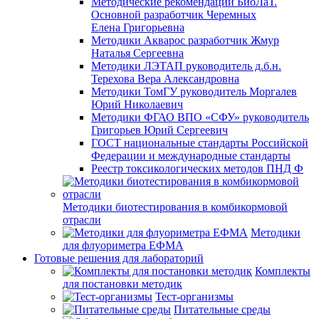
Методические рекомендации БиоЛаТ.
Основной разработчик Черемных
Елена Григорьевна
Методики Акварос разработчик Жмур
Наталья Сергеевна
Методики ЛЭТАП руководитель д.б.н.
Терехова Вера Александровна
Методики ТомГУ руководитель Моргалев
Юрий Николаевич
Методики ФГАО ВПО «СФУ» руководитель
Григорьев Юрий Сергеевич
ГОСТ национальные стандарты Российской
Федерации и международные стандарты
Реестр токсикологических методов ПНД Ф
Методики биотестирования в комбикормовой
отрасли
Методики
для флуориметра ЕФМА
Готовые решения для лабораторий
Комплекты
для постановки методик
Тест-организмы
Питательные среды