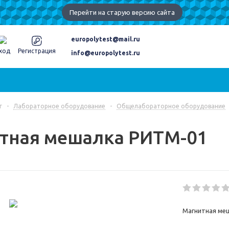
Перейти на старую версию сайта
europolytest@mail.ru
ход
Регистрация
info@europolytest.ru
г
-
Лабораторное оборудование
-
Общелабораторное оборудование
тная мешалка РИТМ-01
Магнитная меш