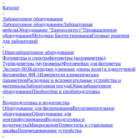
-
Каталог
-
Лабораторное оборудование
Лабораторное оборудование
Лабораторная
мебель
Оборудование "Европолитест"
Промышленное
оборудование
Методики Биотестирования
Готовые решения
для лабораторий
-
Общелабораторное оборудование
Фотометры и спектрофотометры (колориметры);
Турбидиметры (мутномеры)
Фотоячейки для фотометра
Эксперт-003
Картриджи (сменные длины волн) к однолучевой
фотоячейке ФЯ-1
Измерители климатических
параметров
Расходные и вспомогательные устройства и
материалы
Лабораторная посуда
Общелабораторное
оборудование
Пробоотбор и пробоподготовка
-
Водоподготовка и водоочистка
Оборудование для фильтрования
Весоизмерительное
оборудование
Оборудование для
центрифугирования
Водоподготовка и
водоочистка
Микроскопия
Термостаты и сушильные
шкафы
Перемешивающие устройства
-