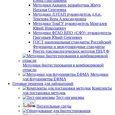
Елена Григорьевна
Методики Акварос разработчик Жмур
Наталья Сергеевна
Методики ЛЭТАП руководитель д.б.н.
Терехова Вера Александровна
Методики ТомГУ руководитель Моргалев
Юрий Николаевич
Методики ФГАО ВПО «СФУ» руководитель
Григорьев Юрий Сергеевич
ГОСТ национальные стандарты Российской
Федерации и международные стандарты
Реестр токсикологических методов ПНД Ф
Методики биотестирования в комбикормовой
отрасли
Методики
для флуориметра ЕФМА
Готовые решения для лабораторий
Комплекты
для постановки методик
Тест-организмы
Питательные среды