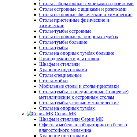
Столы лабораторные с ящиками и розетками
Столы островные с ящиками и розетками
Столы островные физические и химические
Столы пристенные физические и
химические
Столы-тумбы островные
Столы островные на опорных тумбах
Столы-тумбы большие
Столы-тумбы
Столы на опорных тумбах большие
Принадлежности для столов
Шкафы и стеллажи
Хранение под столами
Столы специальные
Столы-мойки
Мобильные столы и столы-приставки
Столы-тумбы трапециевидные (торцевые)
металлические к островным столам
Столы-тумбы угловые металлические
Столы на опорных тумбах
Серия МК
Шкафы и стеллажи Серии МК
Офисная мебель в лабораторию из белого
влагостойкого меламина
Хранение под столами