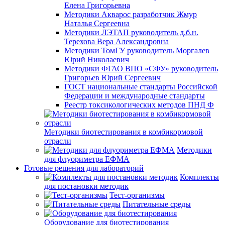
Елена Григорьевна
Методики Акварос разработчик Жмур
Наталья Сергеевна
Методики ЛЭТАП руководитель д.б.н.
Терехова Вера Александровна
Методики ТомГУ руководитель Моргалев
Юрий Николаевич
Методики ФГАО ВПО «СФУ» руководитель
Григорьев Юрий Сергеевич
ГОСТ национальные стандарты Российской
Федерации и международные стандарты
Реестр токсикологических методов ПНД Ф
Методики биотестирования в комбикормовой
отрасли
Методики
для флуориметра ЕФМА
Готовые решения для лабораторий
Комплекты
для постановки методик
Тест-организмы
Питательные среды
Оборудование для биотестирования