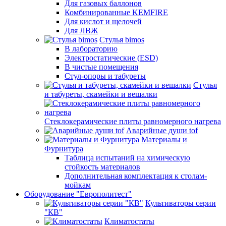
Для газовых баллонов
Комбинированные KEMFIRE
Для кислот и щелочей
Для ЛВЖ
Стулья bimos
В лабораторию
Электростатические (ESD)
В чистые помещения
Стул-опоры и табуреты
Стулья
и табуреты, скамейки и вешалки
Стеклокерамические плиты равномерного нагрева
Аварийные души tof
Материалы и
Фурнитура
Таблица испытаний на химическую
стойкость материалов
Дополнительная комплектация к столам-
мойкам
Оборудование "Европолитест"
Культиваторы серии
"КВ"
Климатостаты