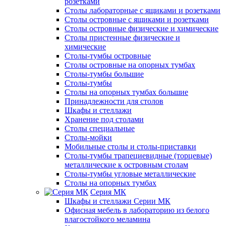
розетками
Столы лабораторные с ящиками и розетками
Столы островные с ящиками и розетками
Столы островные физические и химические
Столы пристенные физические и
химические
Столы-тумбы островные
Столы островные на опорных тумбах
Столы-тумбы большие
Столы-тумбы
Столы на опорных тумбах большие
Принадлежности для столов
Шкафы и стеллажи
Хранение под столами
Столы специальные
Столы-мойки
Мобильные столы и столы-приставки
Столы-тумбы трапециевидные (торцевые)
металлические к островным столам
Столы-тумбы угловые металлические
Столы на опорных тумбах
Серия МК
Шкафы и стеллажи Серии МК
Офисная мебель в лабораторию из белого
влагостойкого меламина