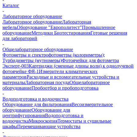
Каталог
-
Лабораторное оборудование
Лабораторное оборудование
Лабораторная
мебель
Оборудование "Европолитест"
Промышленное
оборудование
Методики Биотестирования
Готовые решения
для лабораторий
-
Общелабораторное оборудование
Фотометры и спектрофотометры (колориметры);
Турбидиметры (мутномеры)
Фотоячейки для фотометра
Эксперт-003
Картриджи (сменные длины волн) к однолучевой
фотоячейке ФЯ-1
Измерители климатических
параметров
Расходные и вспомогательные устройства и
материалы
Лабораторная посуда
Общелабораторное
оборудование
Пробоотбор и пробоподготовка
-
Водоподготовка и водоочистка
Оборудование для фильтрования
Весоизмерительное
оборудование
Оборудование для
центрифугирования
Водоподготовка и
водоочистка
Микроскопия
Термостаты и сушильные
шкафы
Перемешивающие устройства
-