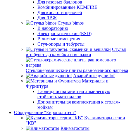
Для газовых баллонов
Комбинированные KEMFIRE
Для кислот и щелочей
Для ЛВЖ
Стулья bimos
В лабораторию
Электростатические (ESD)
В чистые помещения
Стул-опоры и табуреты
Стулья
и табуреты, скамейки и вешалки
Стеклокерамические плиты равномерного нагрева
Аварийные души tof
Материалы и
Фурнитура
Таблица испытаний на химическую
стойкость материалов
Дополнительная комплектация к столам-
мойкам
Оборудование "Европолитест"
Культиваторы серии
"КВ"
Климатостаты