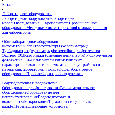
Каталог
-
Лабораторное оборудование
Лабораторное оборудование
Лабораторная
мебель
Оборудование "Европолитест"
Промышленное
оборудование
Методики Биотестирования
Готовые решения
для лабораторий
-
Общелабораторное оборудование
Фотометры и спектрофотометры (колориметры);
Турбидиметры (мутномеры)
Фотоячейки для фотометра
Эксперт-003
Картриджи (сменные длины волн) к однолучевой
фотоячейке ФЯ-1
Измерители климатических
параметров
Расходные и вспомогательные устройства и
материалы
Лабораторная посуда
Общелабораторное
оборудование
Пробоотбор и пробоподготовка
-
Водоподготовка и водоочистка
Оборудование для фильтрования
Весоизмерительное
оборудование
Оборудование для
центрифугирования
Водоподготовка и
водоочистка
Микроскопия
Термостаты и сушильные
шкафы
Перемешивающие устройства
-