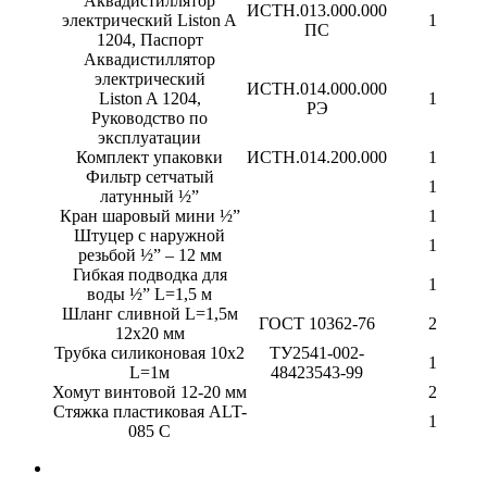
Аквадистиллятор
ИСТН.013.000.000
электрический Liston A
1
ПС
1204, Паспорт
Аквадистиллятор
электрический
ИСТН.014.000.000
Liston A 1204,
1
РЭ
Руководство по
эксплуатации
Комплект упаковки
ИСТН.014.200.000
1
Фильтр сетчатый
1
латунный ½”
Кран шаровый мини ½”
1
Штуцер с наружной
1
резьбой ½” – 12 мм
Гибкая подводка для
1
воды ½” L=1,5 м
Шланг сливной L=1,5м
ГОСТ 10362-76
2
12х20 мм
Трубка силиконовая 10х2
ТУ2541-002-
1
L=1м
48423543-99
Хомут винтовой 12-20 мм
2
Стяжка пластиковая ALT-
1
085 C