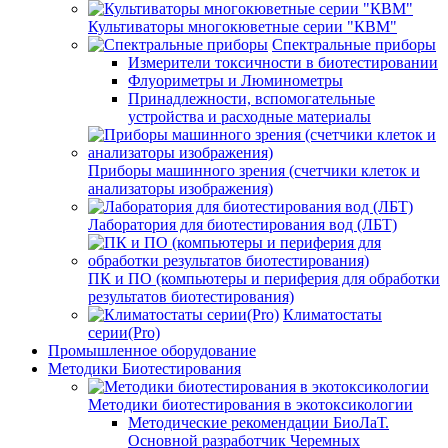
Культиваторы многокюветные серии "КВМ"
Спектральные приборы
Измерители токсичности в биотестировании
Флуориметры и Люминометры
Принадлежности, вспомогательные
устройства и расходные материалы
Приборы машинного зрения (счетчики клеток и
анализаторы изображения)
Лаборатория для биотестирования вод (ЛБТ)
ПК и ПО (компьютеры и периферия для обработки
результатов биотестирования)
Климатостаты
серии(Pro)
Промышленное оборудование
Методики Биотестирования
Методики биотестирования в экотоксикологии
Методические рекомендации БиоЛаТ.
Основной разработчик Черемных