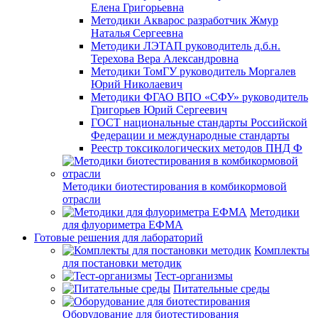
Елена Григорьевна
Методики Акварос разработчик Жмур
Наталья Сергеевна
Методики ЛЭТАП руководитель д.б.н.
Терехова Вера Александровна
Методики ТомГУ руководитель Моргалев
Юрий Николаевич
Методики ФГАО ВПО «СФУ» руководитель
Григорьев Юрий Сергеевич
ГОСТ национальные стандарты Российской
Федерации и международные стандарты
Реестр токсикологических методов ПНД Ф
Методики биотестирования в комбикормовой
отрасли
Методики
для флуориметра ЕФМА
Готовые решения для лабораторий
Комплекты
для постановки методик
Тест-организмы
Питательные среды
Оборудование для биотестирования