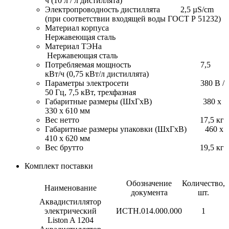
ч (10 л / л дистиллята)
Электропроводность дистиллята 2,5 µS/cm
(при соответствии входящей воды ГОСТ Р 51232)
Материал корпуса
Нержавеющая сталь
Материал ТЭНа
Нержавеющая сталь
Потребляемая мощность 7,5
кВт/ч (0,75 кВт/л дистиллята)
Параметры электросети 380 В /
50 Гц, 7,5 кВт, трехфазная
Габаритные размеры (ШхГхВ) 380 х
330 х 610 мм
Вес нетто 17,5 кг
Габаритные размеры упаковки (ШхГхВ) 460 х
410 х 620 мм
Вес брутто 19,5 кг
Комплект поставки
Обозначение
Количество,
Наименование
документа
шт.
Аквадистиллятор
электрический
ИСТН.014.000.000
1
Liston A 1204