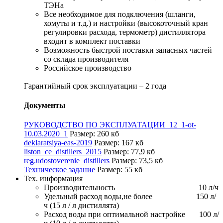
ТЭНа
Все необходимое для подключения (шланги,
хомуты и т.д.) и настройки (высокоточный кран
регулировки расхода, термометр) дистиллятора
входит в комплект поставки
Возможность быстрой поставки запасных частей
со склада производителя
Российское производство
Гарантийный срок эксплуатации – 2 года
Документы
РУКОВОДСТВО ПО ЭКСПЛУАТАЦИИ_12_1-ot-
10.03.2020_1
Размер: 260 кб
deklaratsiya-eas-2019
Размер: 167 кб
liston_ce_distillers_2015
Размер: 77,9 кб
reg.udostoverenie_distillers
Размер: 73,5 кб
Техническое задание
Размер: 55 кб
Тех. информация
Производительность 10 л/ч
Удельный pасход воды,не более 150 л/
ч (15 л / л дистиллята)
Расход воды при оптимальной настройке 100 л/