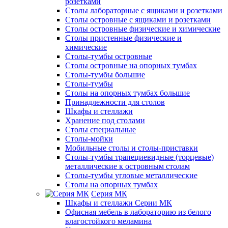
розетками
Столы лабораторные с ящиками и розетками
Столы островные с ящиками и розетками
Столы островные физические и химические
Столы пристенные физические и
химические
Столы-тумбы островные
Столы островные на опорных тумбах
Столы-тумбы большие
Столы-тумбы
Столы на опорных тумбах большие
Принадлежности для столов
Шкафы и стеллажи
Хранение под столами
Столы специальные
Столы-мойки
Мобильные столы и столы-приставки
Столы-тумбы трапециевидные (торцевые)
металлические к островным столам
Столы-тумбы угловые металлические
Столы на опорных тумбах
Серия МК
Шкафы и стеллажи Серии МК
Офисная мебель в лабораторию из белого
влагостойкого меламина