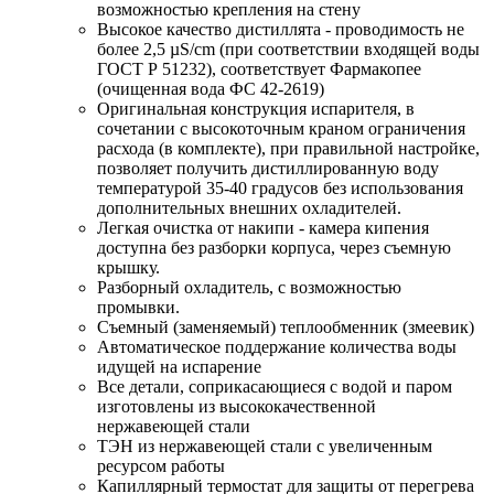
возможностью крепления на стену
Высокое качество дистиллята - проводимость не
более 2,5 µS/cm (при соответствии входящей воды
ГОСТ Р 51232), соответствует Фармакопее
(очищенная вода ФС 42-2619)
Оригинальная конструкция испарителя, в
сочетании с высокоточным краном ограничения
расхода (в комплекте), при правильной настройке,
позволяет получить дистиллированную воду
температурой 35-40 градусов без использования
дополнительных внешних охладителей.
Легкая очистка от накипи - камера кипения
доступна без разборки корпуса, через съемную
крышку.
Разборный охладитель, с возможностью
промывки.
Съемный (заменяемый) теплообменник (змеевик)
Автоматическое поддержание количества воды
идущей на испарение
Все детали, соприкасающиеся с водой и паром
изготовлены из высококачественной
нержавеющей стали
ТЭН из нержавеющей стали с увеличенным
ресурсом работы
Капиллярный термостат для защиты от перегрева