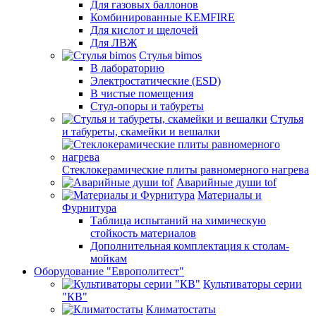
Для газовых баллонов
Комбинированные KEMFIRE
Для кислот и щелочей
Для ЛВЖ
Стулья bimos
В лабораторию
Электростатические (ESD)
В чистые помещения
Стул-опоры и табуреты
Стулья
и табуреты, скамейки и вешалки
Стеклокерамические плиты равномерного нагрева
Аварийные души tof
Материалы и
Фурнитура
Таблица испытаний на химическую
стойкость материалов
Дополнительная комплектация к столам-
мойкам
Оборудование "Европолитест"
Культиваторы серии
"КВ"
Климатостаты