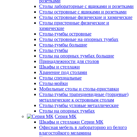
розетками
Столы лабораторные с ящиками и розетками
Столы островные с ящиками и розетками
Столы островные физические и химические
Столы пристенные физические и
химические
Столы-тумбы островные
Столы островные на опорных тумбах
Столы-тумбы большие
Столы-тумбы
Столы на опорных тумбах большие
Принадлежности для столов
Шкафы и стеллажи
Хранение под столами
Столы специальные
Столы-мойки
Мобильные столы и столы-приставки
Столы-тумбы трапециевидные (торцевые)
металлические к островным столам
Столы-тумбы угловые металлические
Столы на опорных тумбах
Серия МК
Шкафы и стеллажи Серии МК
Офисная мебель в лабораторию из белого
влагостойкого меламина