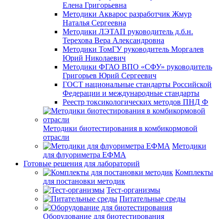
Елена Григорьевна
Методики Акварос разработчик Жмур
Наталья Сергеевна
Методики ЛЭТАП руководитель д.б.н.
Терехова Вера Александровна
Методики ТомГУ руководитель Моргалев
Юрий Николаевич
Методики ФГАО ВПО «СФУ» руководитель
Григорьев Юрий Сергеевич
ГОСТ национальные стандарты Российской
Федерации и международные стандарты
Реестр токсикологических методов ПНД Ф
Методики биотестирования в комбикормовой
отрасли
Методики
для флуориметра ЕФМА
Готовые решения для лабораторий
Комплекты
для постановки методик
Тест-организмы
Питательные среды
Оборудование для биотестирования