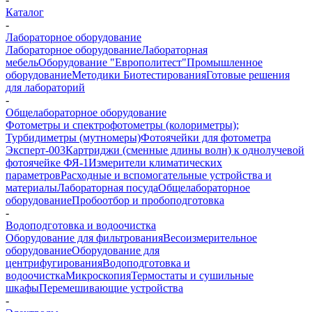
Каталог
-
Лабораторное оборудование
Лабораторное оборудование
Лабораторная
мебель
Оборудование "Европолитест"
Промышленное
оборудование
Методики Биотестирования
Готовые решения
для лабораторий
-
Общелабораторное оборудование
Фотометры и спектрофотометры (колориметры);
Турбидиметры (мутномеры)
Фотоячейки для фотометра
Эксперт-003
Картриджи (сменные длины волн) к однолучевой
фотоячейке ФЯ-1
Измерители климатических
параметров
Расходные и вспомогательные устройства и
материалы
Лабораторная посуда
Общелабораторное
оборудование
Пробоотбор и пробоподготовка
-
Водоподготовка и водоочистка
Оборудование для фильтрования
Весоизмерительное
оборудование
Оборудование для
центрифугирования
Водоподготовка и
водоочистка
Микроскопия
Термостаты и сушильные
шкафы
Перемешивающие устройства
-