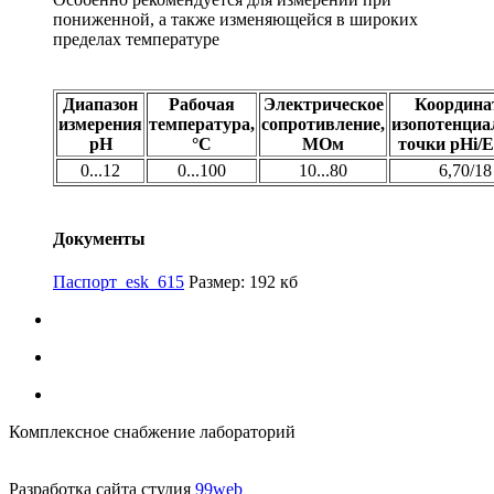
пониженной, а также изменяющейся в широких
пределах температуре
Диапазон
Рабочая
Электрическое
Координ
измерения
температура,
сопротивление,
изопотенциа
pH
°С
МОм
точки pHi/E
0...12
0...100
10...80
6,70/18
Документы
Паспорт_esk_615
Размер: 192 кб
Комплексное снабжение лабораторий
Разработка сайта студия
99web