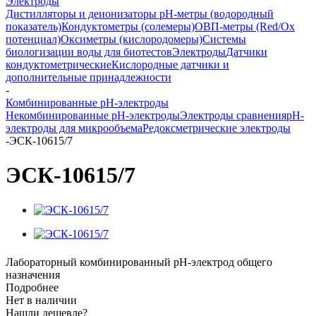
Электроды
Дистилляторы и деионизаторы
pH-метры (водородный
показатель)
Кондуктометры (солемеры)
ОВП-метры (Red/Ox
потенциал)
Оксиметры (кислородомеры)
Системы
биологизации воды для биотестов
Электроды
Датчики
кондуктометрические
Кислородные датчики и
дополнительные принадлежности
-
Комбинированные рН-электроды
Некомбинированные рН-электроды
Электроды сравнения
рН-
электроды для микрообъема
Редоксметрические электроды
-
ЭСК-10615/7
ЭСК-10615/7
Лабораторный комбинированный pH-электрод общего
назначения
Подробнее
Нет в наличии
Нашли дешевле?