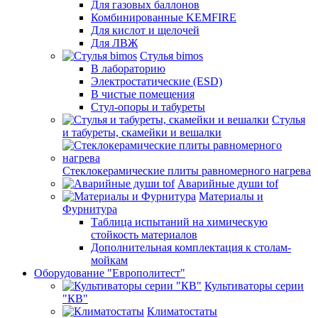
Для газовых баллонов
Комбинированные KEMFIRE
Для кислот и щелочей
Для ЛВЖ
Стулья bimos
В лабораторию
Электростатические (ESD)
В чистые помещения
Стул-опоры и табуреты
Стулья
и табуреты, скамейки и вешалки
Стеклокерамические плиты равномерного нагрева
Аварийные души tof
Материалы и
Фурнитура
Таблица испытаний на химическую
стойкость материалов
Дополнительная комплектация к столам-
мойкам
Оборудование "Европолитест"
Культиваторы серии
"КВ"
Климатостаты