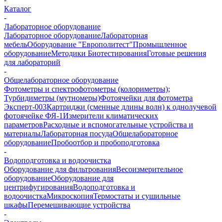
Каталог
-
Лабораторное оборудование
Лабораторное оборудование
Лабораторная
мебель
Оборудование "Европолитест"
Промышленное
оборудование
Методики Биотестирования
Готовые решения
для лабораторий
-
Общелабораторное оборудование
Фотометры и спектрофотометры (колориметры);
Турбидиметры (мутномеры)
Фотоячейки для фотометра
Эксперт-003
Картриджи (сменные длины волн) к однолучевой
фотоячейке ФЯ-1
Измерители климатических
параметров
Расходные и вспомогательные устройства и
материалы
Лабораторная посуда
Общелабораторное
оборудование
Пробоотбор и пробоподготовка
-
Водоподготовка и водоочистка
Оборудование для фильтрования
Весоизмерительное
оборудование
Оборудование для
центрифугирования
Водоподготовка и
водоочистка
Микроскопия
Термостаты и сушильные
шкафы
Перемешивающие устройства
-