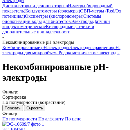
Электроды
Дистилляторы и деионизаторы
pH-метры (водородный
показатель)
Кондуктометры (солемеры)
ОВП-метры (Red/Ox
потенциал)
Оксиметры (кислородомеры)
Системы
биологизации воды для биотестов
Электроды
Датчики
кондуктометрические
Кислородные датчики и
дополнительные принадлежности
-
Некомбинированные рН-электроды
Комбинированные рН-электроды
Электроды сравнения
рН-
электроды для микрообъема
Редоксметрические электроды
Некомбинированные рН-
электроды
Фильтр:
Сортировка
По популярности (возрастание)
Показать
Сбросить
Фильтр
По популярности
По алфавиту
По цене
ЭС-10609/7