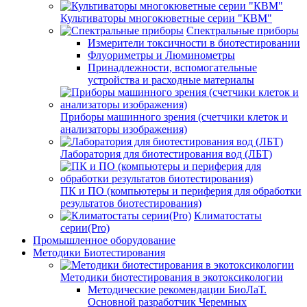
Культиваторы многокюветные серии "КВМ"
Спектральные приборы
Измерители токсичности в биотестировании
Флуориметры и Люминометры
Принадлежности, вспомогательные
устройства и расходные материалы
Приборы машинного зрения (счетчики клеток и
анализаторы изображения)
Лаборатория для биотестирования вод (ЛБТ)
ПК и ПО (компьютеры и периферия для обработки
результатов биотестирования)
Климатостаты
серии(Pro)
Промышленное оборудование
Методики Биотестирования
Методики биотестирования в экотоксикологии
Методические рекомендации БиоЛаТ.
Основной разработчик Черемных