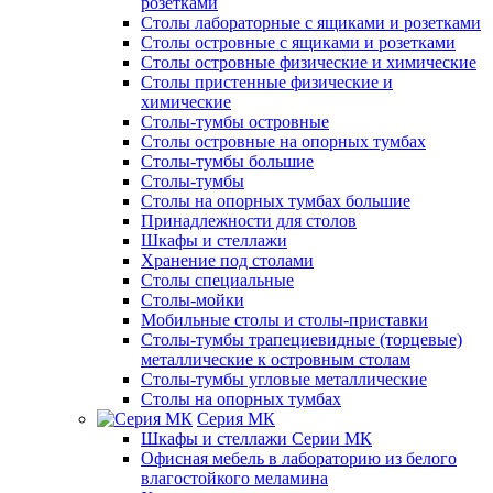
розетками
Столы лабораторные с ящиками и розетками
Столы островные с ящиками и розетками
Столы островные физические и химические
Столы пристенные физические и
химические
Столы-тумбы островные
Столы островные на опорных тумбах
Столы-тумбы большие
Столы-тумбы
Столы на опорных тумбах большие
Принадлежности для столов
Шкафы и стеллажи
Хранение под столами
Столы специальные
Столы-мойки
Мобильные столы и столы-приставки
Столы-тумбы трапециевидные (торцевые)
металлические к островным столам
Столы-тумбы угловые металлические
Столы на опорных тумбах
Серия МК
Шкафы и стеллажи Серии МК
Офисная мебель в лабораторию из белого
влагостойкого меламина