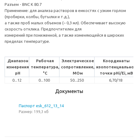
Разъем - BNC К 80.7
Применение: для анализа растворов в емкостях с узким горлом
(пробирки, колбы, бутылки и т.д.),
а также проб малых объемов (~ 0,3 мл). Обеспечивает высокую
скорость отклика. Предпочтителен для
измерений при пониженной, а также изменяющейся в широких
пределах температуре.
Диапазон
Рабочая
Электрическое
Координаты
измерения
температура,
сопротивление,
изопотенциальной
pH
°С
МОм
точки pHi/Ei, мВ
0...12
0...100
50...250
6,70/18
Документы
Паспорт esk_612_13_14
Размер: 199,3 кб