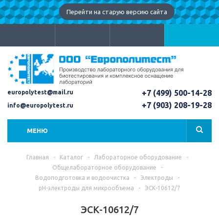
Перейти на старую версию сайта
+7 (499) 500-14-28
europolytest@mail.ru
+7 (903) 208-19-28
info@europolytest.ru
МЕНЮ
Главная
-
Каталог
-
Лабораторное оборудование
-
Общелабораторное оборудование
-
Водоподготовка и водоочистка
-
Электроды
-
рН-электроды для микрообъема
-
ЭСК-10612/7
ЭСК-10612/7