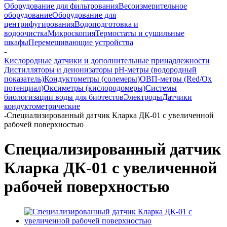
Оборудование для фильтрования
Весоизмерительное
оборудование
Оборудование для
центрифугирования
Водоподготовка и
водоочистка
Микроскопия
Термостаты и сушильные
шкафы
Перемешивающие устройства
-
Кислородные датчики и дополнительные принадлежности
Дистилляторы и деионизаторы
pH-метры (водородный
показатель)
Кондуктометры (солемеры)
ОВП-метры (Red/Ox
потенциал)
Оксиметры (кислородомеры)
Системы
биологизации воды для биотестов
Электроды
Датчики
кондуктометрические
-
Специализированный датчик Кларка ДК-01 с увеличенной
рабочей поверхностью
Специализированный датчик
Кларка ДК-01 с увеличенной
рабочей поверхностью