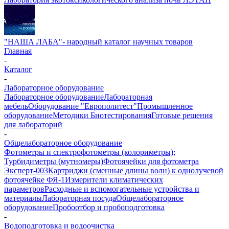
"НАША ЛАБА"- народный каталог научных товаров
Главная
-
Каталог
-
Лабораторное оборудование
Лабораторное оборудование
Лабораторная
мебель
Оборудование "Европолитест"
Промышленное
оборудование
Методики Биотестирования
Готовые решения
для лабораторий
-
Общелабораторное оборудование
Фотометры и спектрофотометры (колориметры);
Турбидиметры (мутномеры)
Фотоячейки для фотометра
Эксперт-003
Картриджи (сменные длины волн) к однолучевой
фотоячейке ФЯ-1
Измерители климатических
параметров
Расходные и вспомогательные устройства и
материалы
Лабораторная посуда
Общелабораторное
оборудование
Пробоотбор и пробоподготовка
-
Водоподготовка и водоочистка