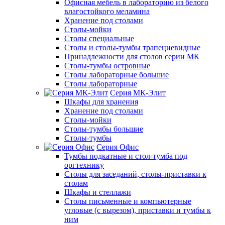
Офисная мебель в лабораторию из белого
влагостойкого меламина
Хранение под столами
Столы-мойки
Столы специальные
Столы и столы-тумбы трапециевидные
Принадлежности для столов серии МК
Столы-тумбы островные
Столы лабораторные большие
Столы лабораторные
Серия МК-Элит
Шкафы для хранения
Хранение под столами
Столы-мойки
Столы-тумбы большие
Столы-тумбы
Серия Офис
Тумбы подкатные и стол-тумба под
оргтехнику
Столы для заседаний, столы-приставки к
столам
Шкафы и стеллажи
Столы письменные и компьютерные
угловые (с вырезом), приставки и тумбы к
ним