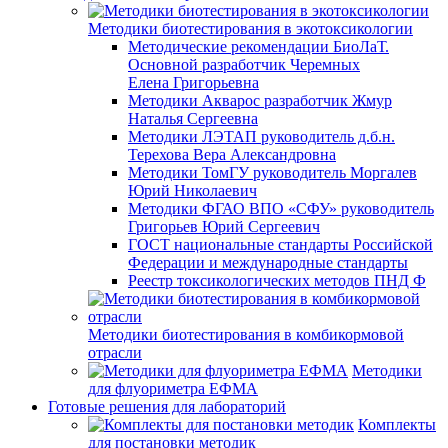
Методики биотестирования в экотоксикологии
Методические рекомендации БиоЛаТ.
Основной разработчик Черемных
Елена Григорьевна
Методики Акварос разработчик Жмур
Наталья Сергеевна
Методики ЛЭТАП руководитель д.б.н.
Терехова Вера Александровна
Методики ТомГУ руководитель Моргалев
Юрий Николаевич
Методики ФГАО ВПО «СФУ» руководитель
Григорьев Юрий Сергеевич
ГОСТ национальные стандарты Российской
Федерации и международные стандарты
Реестр токсикологических методов ПНД Ф
Методики биотестирования в комбикормовой
отрасли
Методики
для флуориметра ЕФМА
Готовые решения для лабораторий
Комплекты
для постановки методик