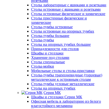
розетками
Столы лабораторные с ящиками и розетками
Столы островные с ящиками и розетками
Столы островные физические и химические
Столы пристенные физические и
химические
Столы-тумбы островные
Столы островные на опорных тумбах
Столы-тумбы большие
Столы-тумбы
Столы на опорных тумбах большие
Принадлежности для столов
Шкафы и стеллажи
Хранение под столами
Столы специальные
Столы-мойки
Мобильные столы и столы-приставки
Столы-тумбы трапециевидные (торцевые)
металлические к островным столам
Столы-тумбы угловые металлические
Столы на опорных тумбах
Серия МК
Шкафы и стеллажи Серии МК
Офисная мебель в лабораторию из белого
влагостойкого меламина