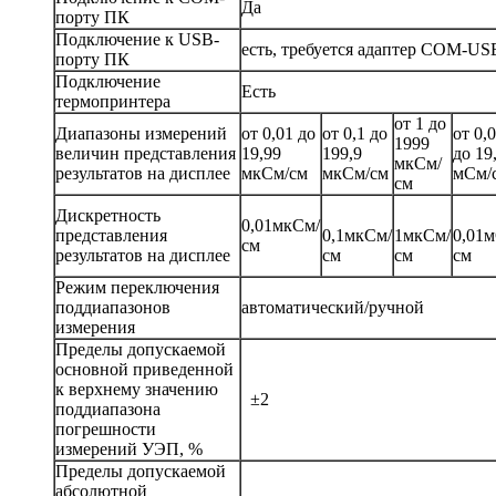
Да
порту ПК
Подключение к USB-
есть, требуется адаптер COM-US
порту ПК
Подключение
Есть
термопринтера
от 1 до
Диапазоны измерений
от 0,01 до
от 0,1 до
от 0,
1999
величин представления
19,99
199,9
до 19
мкСм/
результатов на дисплее
мкСм/см
мкСм/см
мСм/
см
Дискретность
0,01мкСм/
представления
0,1мкСм/
1мкСм/
0,01
см
результатов на дисплее
см
см
см
Режим переключения
поддиапазонов
автоматический/ручной
измерения
Пределы допускаемой
основной приведенной
к верхнему значению
±2
поддиапазона
погрешности
измерений УЭП, %
Пределы допускаемой
абсолютной