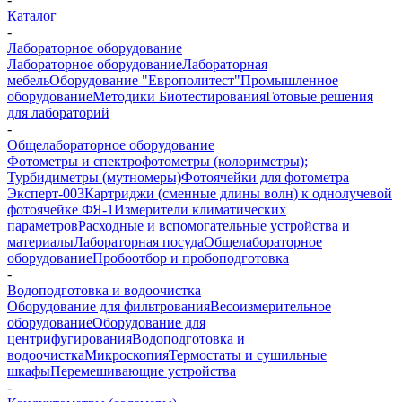
Каталог
-
Лабораторное оборудование
Лабораторное оборудование
Лабораторная
мебель
Оборудование "Европолитест"
Промышленное
оборудование
Методики Биотестирования
Готовые решения
для лабораторий
-
Общелабораторное оборудование
Фотометры и спектрофотометры (колориметры);
Турбидиметры (мутномеры)
Фотоячейки для фотометра
Эксперт-003
Картриджи (сменные длины волн) к однолучевой
фотоячейке ФЯ-1
Измерители климатических
параметров
Расходные и вспомогательные устройства и
материалы
Лабораторная посуда
Общелабораторное
оборудование
Пробоотбор и пробоподготовка
-
Водоподготовка и водоочистка
Оборудование для фильтрования
Весоизмерительное
оборудование
Оборудование для
центрифугирования
Водоподготовка и
водоочистка
Микроскопия
Термостаты и сушильные
шкафы
Перемешивающие устройства
-