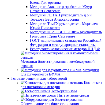
Елена Григорьевна
Методики Акварос разработчик Жмур
Наталья Сергеевна
Методики ЛЭТАП руководитель д.б.н.
Терехова Вера Александровна
Методики ТомГУ руководитель Моргалев
Юрий Николаевич
Методики ФГАО ВПО «СФУ» руководитель
Григорьев Юрий Сергеевич
ГОСТ национальные стандарты Российской
Федерации и международные стандарты
Реестр токсикологических методов ПНД Ф
Методики биотестирования в комбикормовой
отрасли
Методики
для флуориметра ЕФМА
Готовые решения для лабораторий
Комплекты
для постановки методик
Тест-организмы
Питательные среды
Оборудование для биотестирования