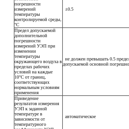
погрешности
измерений
±0.5
температуры
контролируемой среды,
°С
Предел допускаемой
дополнительной
погрешности
измерений УЭП при
изменении
температуры
не должен превышать 0.5 преде
окружающего воздуха в
допускаемой основной погрешн
пределах рабочих
условий на каждые
10°С от границ,
соответствующих
нормальным условиям
применения
Приведение
результатов измерения
УЭП к заданной
температуре в
автоматическое
зависимости от
температурного