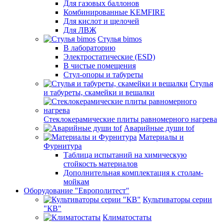
Для газовых баллонов
Комбинированные KEMFIRE
Для кислот и щелочей
Для ЛВЖ
Стулья bimos
В лабораторию
Электростатические (ESD)
В чистые помещения
Стул-опоры и табуреты
Стулья
и табуреты, скамейки и вешалки
Стеклокерамические плиты равномерного нагрева
Аварийные души tof
Материалы и
Фурнитура
Таблица испытаний на химическую
стойкость материалов
Дополнительная комплектация к столам-
мойкам
Оборудование "Европолитест"
Культиваторы серии
"КВ"
Климатостаты