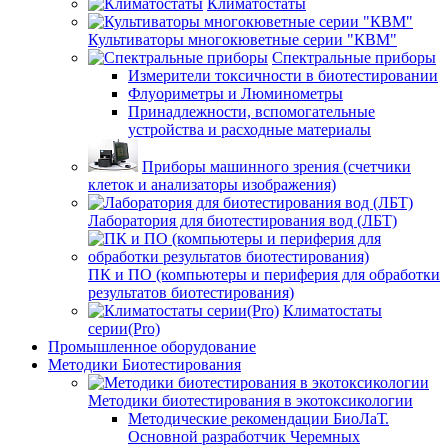
Климатостаты
Культиваторы многокюветные серии "КВМ"
Спектральные приборы
Измерители токсичности в биотестировании
Флуориметры и Люминометры
Принадлежности, вспомогательные
устройства и расходные материалы
Приборы машинного зрения (счетчики
клеток и анализаторы изображения)
Лаборатория для биотестирования вод (ЛБТ)
ПК и ПО (компьютеры и периферия для обработки
результатов биотестирования)
Климатостаты
серии(Pro)
Промышленное оборудование
Методики Биотестирования
Методики биотестирования в экотоксикологии
Методические рекомендации БиоЛаТ.
Основной разработчик Черемных