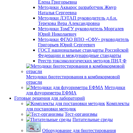
Елена Григорьевна
Методики Акварос разработчик Жмур
Наталья Сергеевна
Методики ЛЭТАП руководитель д.б.н.
Терехова Вера Александровна
Методики ТомГУ руководитель Моргалев
Юрий Николаевич
Методики ФГАО ВПО «СФУ» руководитель
Григорьев Юрий Сергеевич
ГОСТ национальные стандарты Российской
Федерации и международные стандарты
Реестр токсикологических методов ПНД Ф
Методики биотестирования в комбикормовой
отрасли
Методики
для флуориметра ЕФМА
Готовые решения для лабораторий
Комплекты
для постановки методик
Тест-организмы
Питательные среды
Оборудование для биотестирования