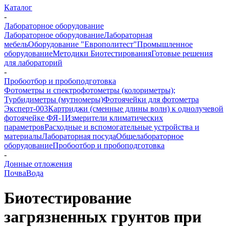
Каталог
-
Лабораторное оборудование
Лабораторное оборудование
Лабораторная
мебель
Оборудование "Европолитест"
Промышленное
оборудование
Методики Биотестирования
Готовые решения
для лабораторий
-
Пробоотбор и пробоподготовка
Фотометры и спектрофотометры (колориметры);
Турбидиметры (мутномеры)
Фотоячейки для фотометра
Эксперт-003
Картриджи (сменные длины волн) к однолучевой
фотоячейке ФЯ-1
Измерители климатических
параметров
Расходные и вспомогательные устройства и
материалы
Лабораторная посуда
Общелабораторное
оборудование
Пробоотбор и пробоподготовка
-
Донные отложения
Почва
Вода
Биотестирование
загрязненных грунтов при