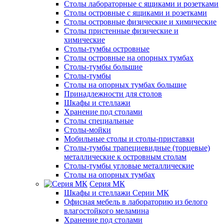
Столы лабораторные с ящиками и розетками
Столы островные с ящиками и розетками
Столы островные физические и химические
Столы пристенные физические и
химические
Столы-тумбы островные
Столы островные на опорных тумбах
Столы-тумбы большие
Столы-тумбы
Столы на опорных тумбах большие
Принадлежности для столов
Шкафы и стеллажи
Хранение под столами
Столы специальные
Столы-мойки
Мобильные столы и столы-приставки
Столы-тумбы трапециевидные (торцевые)
металлические к островным столам
Столы-тумбы угловые металлические
Столы на опорных тумбах
Серия МК
Шкафы и стеллажи Серии МК
Офисная мебель в лабораторию из белого
влагостойкого меламина
Хранение под столами