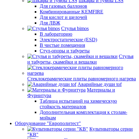
Шкафы и тумбы LSS
Для газовых баллонов
Комбинированные KEMFIRE
Для кислот и щелочей
Для ЛВЖ
Стулья bimos
В лабораторию
Электростатические (ESD)
В чистые помещения
Стул-опоры и табуреты
Стулья
и табуреты, скамейки и вешалки
Стеклокерамические плиты равномерного нагрева
Аварийные души tof
Материалы и
Фурнитура
Таблица испытаний на химическую
стойкость материалов
Дополнительная комплектация к столам-
мойкам
Оборудование "Европолитест"
Культиваторы серии
"КВ"