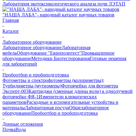
Лаборатория экотоксикологического анализа почв ЛЭТАП
"НАША ЛАБА"- народный каталог научных товаров
Главная
-
Каталог
-
Лабораторное оборудование
Лабораторное оборудование
Лабораторная
мебель
Оборудование "Европолитест"
Промышленное
оборудование
Методики Биотестирования
Готовые решения
для лабораторий
-
Пробоотбор и пробоподготовка
Фотометры и спектрофотометры (колориметры);
Турбидиметры (мутномеры)
Фотоячейки для фотометра
Эксперт-003
Картриджи (сменные длины волн) к однолучевой
фотоячейке ФЯ-1
Измерители климатических
параметров
Расходные и вспомогательные устройства и
материалы
Лабораторная посуда
Общелабораторное
оборудование
Пробоотбор и пробоподготовка
-
Донные отложения
Почва
Вода