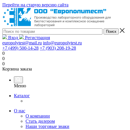
Перейти на старую версию сайта
Вход
Регистрация
europolytest@mail.ru
info@europolytest.ru
+7 (499) 500-14-28
+7 (903) 208-19-28
0
0
0
Корзина заказа
Меню
Каталог
О нас
О компании
Стать дилером
Наши торговые знаки