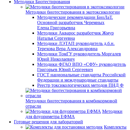
Методики Биотестирования
Методики биотестирования в экотоксикологии
Методические рекомендации БиоЛаТ.
Основной разработчик Черемных
Елена Григорьевна
Методики Акварос разработчик Жмур
Наталья Сергеевна
Методики ЛЭТАП руководитель д.б.н.
Терехова Вера Александровна
Методики ТомГУ руководитель Моргалев
Юрий Николаевич
Методики ФГАО ВПО «СФУ» руководитель
Григорьев Юрий Сергеевич
ГОСТ национальные стандарты Российской
Федерации и международные стандарты
Реестр токсикологических методов ПНД Ф
Методики биотестирования в комбикормовой
отрасли
Методики
для флуориметра ЕФМА
Готовые решения для лабораторий
Комплекты