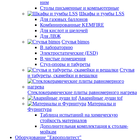
ним
Столы письменные и компьютерные
Шкафы и тумбы LSS
Для газовых баллонов
Комбинированные KEMFIRE
Для кислот и щелочей
Для ЛВЖ
Стулья bimos
В лабораторию
Электростатические (ESD)
В чистые помещения
Стул-опоры и табуреты
Стулья
и табуреты, скамейки и вешалки
Стеклокерамические плиты равномерного нагрева
Аварийные души tof
Материалы и
Фурнитура
Таблица испытаний на химическую
стойкость материалов
Дополнительная комплектация к столам-
мойкам
Оборудование "Европолитест"