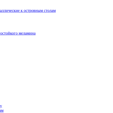
аллические к островным столам
гостойкого меламина
ку
ам