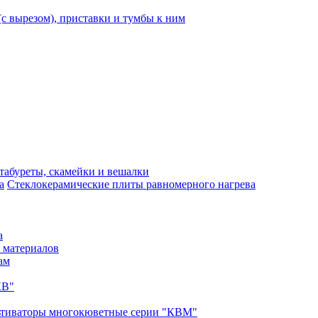
с вырезом), приставки и тумбы к ним
 табуреты, скамейки и вешалки
Стеклокерамические плиты равномерного нагрева
а
 материалов
ам
КВ"
ьтиваторы многокюветные серии "КВМ"