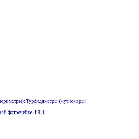
лориметры); Турбидиметры (мутномеры)
вой фотоячейке ФЯ-1