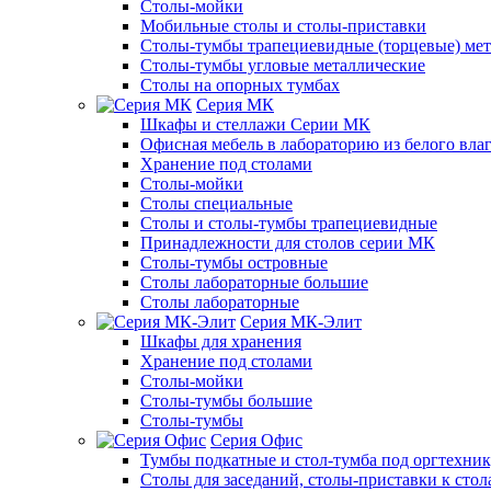
Столы-мойки
Мобильные столы и столы-приставки
Столы-тумбы трапециевидные (торцевые) мет
Столы-тумбы угловые металлические
Столы на опорных тумбах
Серия МК
Шкафы и стеллажи Серии МК
Офисная мебель в лабораторию из белого вла
Хранение под столами
Столы-мойки
Столы специальные
Столы и столы-тумбы трапециевидные
Принадлежности для столов серии МК
Столы-тумбы островные
Столы лабораторные большие
Столы лабораторные
Серия МК-Элит
Шкафы для хранения
Хранение под столами
Столы-мойки
Столы-тумбы большие
Столы-тумбы
Серия Офис
Тумбы подкатные и стол-тумба под оргтехни
Столы для заседаний, столы-приставки к стол