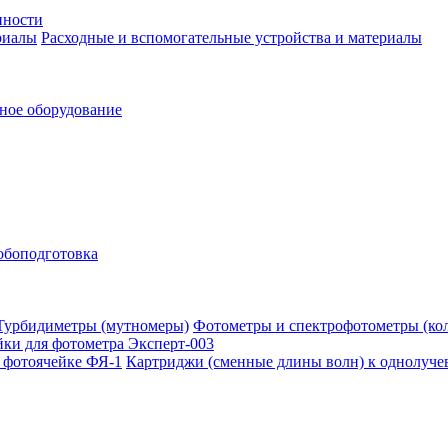
нности
Расходные и вспомогательные устройства и материалы
ное оборудование
обоподготовка
Фотометры и спектрофотометры (ко
ки для фотометра Эксперт-003
Картриджи (сменные длины волн) к однолуче