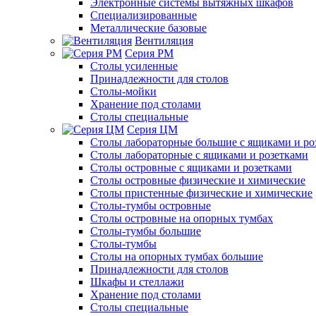
Электронные системы вытяжных шкафов
Специализированные
Металлические базовые
Вентиляция
Серия РМ
Столы усиленные
Принадлежности для столов
Столы-мойки
Хранение под столами
Столы специальные
Серия ЦМ
Столы лабораторные большие с ящиками и ро
Столы лабораторные с ящиками и розетками
Столы островные с ящиками и розетками
Столы островные физические и химические
Столы пристенные физические и химические
Столы-тумбы островные
Столы островные на опорных тумбах
Столы-тумбы большие
Столы-тумбы
Столы на опорных тумбах большие
Принадлежности для столов
Шкафы и стеллажи
Хранение под столами
Столы специальные