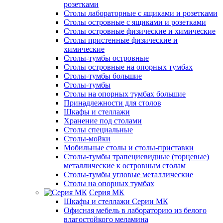
розетками
Столы лабораторные с ящиками и розетками
Столы островные с ящиками и розетками
Столы островные физические и химические
Столы пристенные физические и
химические
Столы-тумбы островные
Столы островные на опорных тумбах
Столы-тумбы большие
Столы-тумбы
Столы на опорных тумбах большие
Принадлежности для столов
Шкафы и стеллажи
Хранение под столами
Столы специальные
Столы-мойки
Мобильные столы и столы-приставки
Столы-тумбы трапециевидные (торцевые)
металлические к островным столам
Столы-тумбы угловые металлические
Столы на опорных тумбах
Серия МК
Шкафы и стеллажи Серии МК
Офисная мебель в лабораторию из белого
влагостойкого меламина