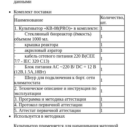
данными
Комплект поставки
Количество,
Наименование
шт.
1. Культиватор «КВ-08(PRO)» в комплекте:
1
· Стеклянный биореактор (ёмкость)
1
объемом 1000 мл.
· крышка реактора
1
· акриловый аэратор
1
· кабель сетевого питания 220 В(CEE
1
7/7 - IEC 320 C13)
· Блок питания AC ~220 В/ DC = 12 В
1
(12B,1.5A,18Вт)
· Шнур для подключения к борт. сети
1
климатостата
2. Техническое описание и инструкция по
1
эксплуатации
3. Программа и методика аттестации
1
4. Протокол первичной аттестации
1
5. Аттестат первичной аттестации
1
Используется в методиках
Культиватор применяется для наращивания маточной