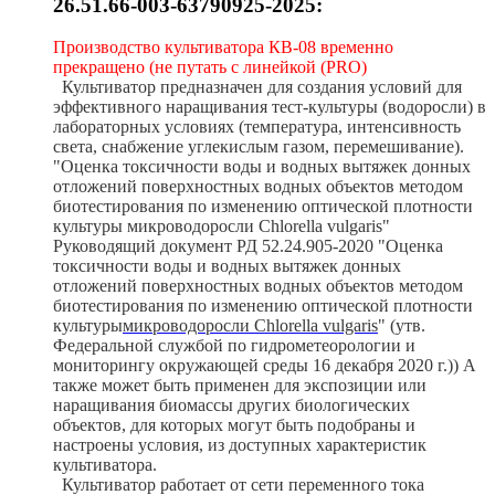
26.51.66-003-63790925-2025:
Производство культиватора КВ-08 временно
прекращено
(не путать с линейкой (PRO)
Культиватор предназначен для создания условий для
эффективного наращивания тест-культуры (водоросли) в
лабораторных условиях (температура, интенсивность
света, снабжение углекислым газом, перемешивание).
"Оценка токсичности воды и водных вытяжек донных
отложений поверхностных водных объектов методом
биотестирования по изменению оптической плотности
культуры микроводоросли Chlorella vulgaris"
Руководящий документ РД 52.24.905-2020 "Оценка
токсичности воды и водных вытяжек донных
отложений поверхностных водных объектов методом
биотестирования по изменению оптической плотности
культуры
микроводоросли Chlorella vulgaris
" (утв.
Федеральной службой по гидрометеорологии и
мониторингу окружающей среды 16 декабря 2020 г.)) А
также может быть применен для экспозиции или
наращивания биомассы других биологических
объектов, для которых могут быть подобраны и
настроены условия, из доступных характеристик
культиватора.
Культиватор работает от сети переменного тока