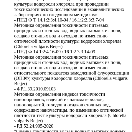
культуры водоросли хлорелла при проведении
токсикологических исследований в экоаналитических
лабораториях по следующим методикам:
- ПНД Ф Т 14.1:2:3:4.10-04 / 16.1:2:2.3:3.7-04
Методика определения токсичности питьевых,
природных и сточных вод, водных вытяжек из почв,
осадков сточных вод и отходов по изменению
оптической плотности культуры водоросли хлорелла
(Сhlorella vulgaris Beijer)
- ПНД Ф 14.1:2:4.16-09 / 16.1:2.3.3.14-09
Методика определения токсичности питьевых,
природных и сточных вод, водных вытяжек из почв,
осадков сточных вод и отходов по изменению
относительного показателя замедленной флуоресценции
(ОПЗФ) культуры водоросли хлорелла (Chlorella vulgaris
Beijer)
- ФР.1.39.2010.09103
Методика определения индекса токсичности
нанопорошков, изделий из наноматериалов,
нанопокрытий, отходов и осадков сточных вод,
содержащих наночастицы, по изменению оптической
плотности тест-культуры водоросли хлорелла (Chlorella
vulgaris Beijer)
- РД 52.24.905-2020
"Оценка токсичности воды и водных вытяжек донных