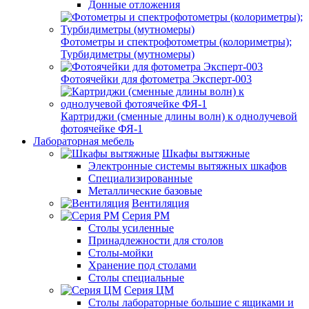
Донные отложения
Фотометры и спектрофотометры (колориметры);
Турбидиметры (мутномеры)
Фотоячейки для фотометра Эксперт-003
Картриджи (сменные длины волн) к однолучевой
фотоячейке ФЯ-1
Лабораторная мебель
Шкафы вытяжные
Электронные системы вытяжных шкафов
Специализированные
Металлические базовые
Вентиляция
Серия РМ
Столы усиленные
Принадлежности для столов
Столы-мойки
Хранение под столами
Столы специальные
Серия ЦМ
Столы лабораторные большие с ящиками и