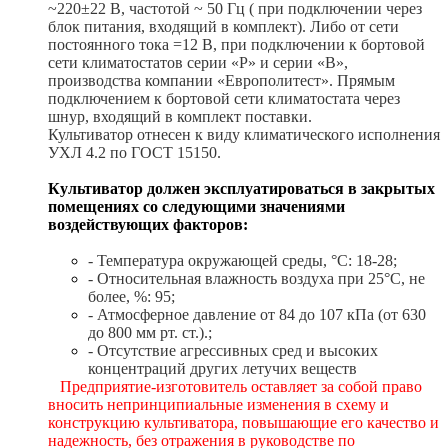
~220±22 В, частотой ~ 50 Гц ( при подключении через
блок питания, входящий в комплект). Либо от сети
постоянного тока =12 В, при подключении к бортовой
сети климатостатов серии «Р» и серии «В»,
производства компании «Европолитест». Прямым
подключением к бортовой сети климатостата через
шнур, входящий в комплект поставки.
Культиватор отнесен к виду климатического исполнения
УХЛ 4.2 по ГОСТ 15150.
Культиватор должен эксплуатироваться в закрытых
помещениях со следующими значениями
воздействующих факторов:
- Температура окружающей среды, °С: 18-28;
- Относительная влажность воздуха при 25°С, не
более, %: 95;
- Атмосферное давление от 84 до 107 кПа (от 630
до 800 мм рт. ст.).;
- Отсутствие агрессивных сред и высоких
концентраций других летучих веществ
Предприятие-изготовитель оставляет за собой право
вносить непринципиальные изменения в схему и
конструкцию культиватора, повышающие его качество и
надежность, без отражения в руководстве по