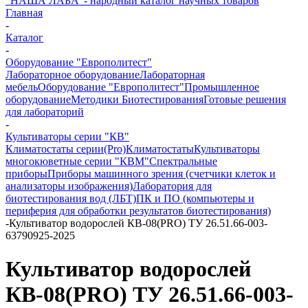
"НАША ЛАБА"- народный каталог научных товаров
Главная
-
Каталог
-
Оборудование "Европолитест"
Лабораторное оборудование
Лабораторная
мебель
Оборудование "Европолитест"
Промышленное
оборудование
Методики Биотестирования
Готовые решения
для лабораторий
-
Культиваторы серии "КВ"
Климатостаты серии(Pro)
Климатостаты
Культиваторы
многокюветные серии "КВМ"
Спектральные
приборы
Приборы машинного зрения (счетчики клеток и
анализаторы изображения)
Лаборатория для
биотестирования вод (ЛБТ)
ПК и ПО (компьютеры и
периферия для обработки результатов биотестирования)
-
Культиватор водорослей КВ-08(PRO) ТУ 26.51.66-003-
63790925-2025
Культиватор водорослей
КВ-08(PRO) ТУ 26.51.66-003-