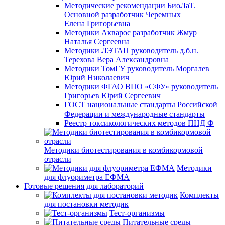
Методические рекомендации БиоЛаТ.
Основной разработчик Черемных
Елена Григорьевна
Методики Акварос разработчик Жмур
Наталья Сергеевна
Методики ЛЭТАП руководитель д.б.н.
Терехова Вера Александровна
Методики ТомГУ руководитель Моргалев
Юрий Николаевич
Методики ФГАО ВПО «СФУ» руководитель
Григорьев Юрий Сергеевич
ГОСТ национальные стандарты Российской
Федерации и международные стандарты
Реестр токсикологических методов ПНД Ф
Методики биотестирования в комбикормовой
отрасли
Методики
для флуориметра ЕФМА
Готовые решения для лабораторий
Комплекты
для постановки методик
Тест-организмы
Питательные среды