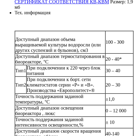
СЕРТИФИКАТ СООТВЕТСТВИЯ КВ-КВМ
Размер: 1,9
мб
Тех. информация
Доступный диапазон объема
100 - 300
выращиваемой культуры водоросли (или
других суспензий и бульонов), см3
Доступный диапазон термостатирования в
20 - 40*
биореакторе, °С
При подключении к 220 через блок
Тип1
30 – 40
питания
При подключении к борт. сети
Тип2
климатостатов серии «Р» и «В».
20 – 30
Производства «Европолитест»®
Точность поддержания заданной
±1,0
температуры, °С
Доступный диапазон освещения
0 – 12 000
биореактора , люкс
Точность поддержания заданной
± 10
интенсивности освещенности,%
Доступный диапазон скорости вращения
40-140