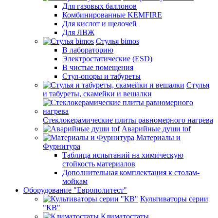
Для газовых баллонов
Комбинированные KEMFIRE
Для кислот и щелочей
Для ЛВЖ
Стулья bimos
В лабораторию
Электростатические (ESD)
В чистые помещения
Стул-опоры и табуреты
Стулья
и табуреты, скамейки и вешалки
Стеклокерамические плиты равномерного нагрева
Аварийные души tof
Материалы и
Фурнитура
Таблица испытаний на химическую
стойкость материалов
Дополнительная комплектация к столам-
мойкам
Оборудование "Европолитест"
Культиваторы серии
"КВ"
Климатостаты