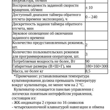
биореактора, об/мин
Воспроизводимость заданной скорости
± 10
вращения, об/мин
Доступный диапазон таймера обратного
0 – 240
отсчета (времени экспозиции), ч
Дискретность задания таймера обратного
отсчета, мин
Звуковое оповещение об окончании
заданного времени
Количество предустановленных режимов,
2
шт.
Количество пользовательских режимов
3
для программирования оператором, шт.
Потребляемая мощность не более, Вт
90
Габаритные размеры (В×Ш×Г), мм
180×160×300
Масса, не более кг
8,5
*Примечание: устанавливаемая температура
культивирования должна превышать температуру
вокруг культиватора, не менее чем на 2 °С.
Культиватор оснащается панелью управления с
логически понятным интерфейсом управления,
состоящим из:
- ЖК-индикатора 2 строки по 16 символов
- четырехкнопочной клавиатурой навигации и обмена