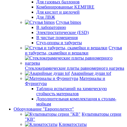
Для газовых баллонов
Комбинированные KEMFIRE
Для кислот и щелочей
Для ЛВЖ
Стулья bimos
В лабораторию
Электростатические (ESD)
В чистые помещения
Стул-опоры и табуреты
Стулья
и табуреты, скамейки и вешалки
Стеклокерамические плиты равномерного нагрева
Аварийные души tof
Материалы и
Фурнитура
Таблица испытаний на химическую
стойкость материалов
Дополнительная комплектация к столам-
мойкам
Оборудование "Европолитест"
Культиваторы серии
"КВ"
Климатостаты