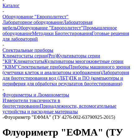
Каталог
-
Оборудование "Европолитест"
Лабораторное оборудование
Лабораторная
мебель
Оборудование "Европолитест"
Промышленное
оборудование
Методики Биотестирования
Готовые решения
для лабораторий
-
Спектральные приборы
Климатостаты серии(Pro)
Культиваторы серии
"КВ"
Климатостаты
Культиваторы многокюветные серии
"КВМ"
Спектральные приборы
Приборы машинного зрения
(счетчики клеток и анализаторы изображения)
Лаборатория
для биотестирования вод (ЛБТ)
ПК и ПО (компьютеры и
периферия для обработки результатов биотестирования)
-
Флуориметры и Люминометры
Измерители токсичности в
биотестировании
Принадлежности, вспомогательные
устройства и расходные материалы
-
Флуориметр "ЕФМА" (ТУ 4276-002-63790925-2015)
Флуориметр "ЕФМА" (ТУ