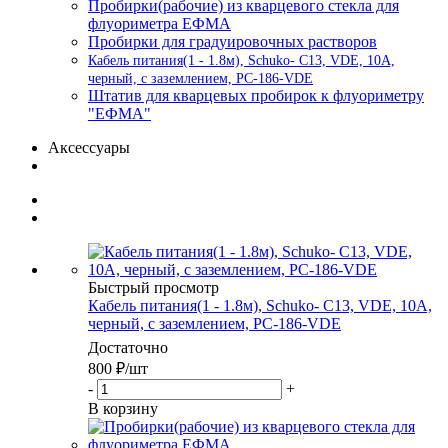
Пробирки(рабочие) из кварцевого стекла для
флуориметра ЕФМА
Пробирки для градуировочных растворов
Кабель питания(1 - 1.8м), Schuko- C13, VDE, 10А,
черный, с заземлением, PC-186-VDE
Штатив для кварцевых пробирок к флуориметру
"ЕФМА"
Аксессуары
Быстрый просмотр
Кабель питания(1 - 1.8м), Schuko- C13, VDE, 10А,
черный, с заземлением, PC-186-VDE
Достаточно
800
₽
/шт
-
+
В корзину