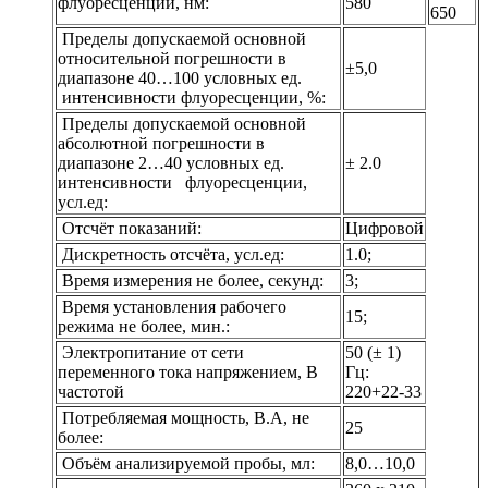
флуоресценции, нм:
580
650
Пределы допускаемой основной
относительной погрешности в
±5,0
диапазоне 40…100 условных ед.
интенсивности флуоресценции, %:
Пределы допускаемой основной
абсолютной погрешности в
диапазоне 2…40 условных ед.
± 2.0
интенсивности флуоресценции,
усл.ед:
Отсчёт показаний:
Цифровой
Дискретность отсчёта, усл.ед:
1.0;
Время измерения не более, секунд:
3;
Время установления рабочего
15;
режима не более, мин.:
Электропитание от сети
50 (± 1)
переменного тока напряжением, В
Гц:
частотой
220+22-33
Потребляемая мощность, В.А, не
25
более:
Объём анализируемой пробы, мл:
8,0…10,0