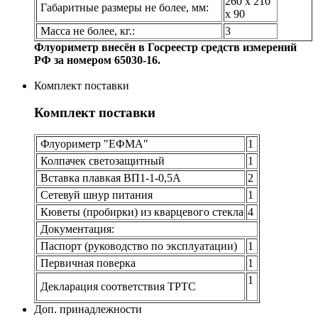
260 х 210
Габаритные размеры не более, мм:
х 90
Масса не более, кг.:
3
Флуориметр внесён в Госреестр средств измерений
РФ за номером 65030-16.
Комплект поставки
Комплект поставки
Флуориметр "ЕФМА"
1
Колпачек светозащитный
1
Вставка плавкая ВП1-1-0,5А
2
Сетевуй шнур питания
1
Кюветы (пробирки) из кварцевого стекла
4
Документация:
Паспорт (руководство по эксплуатации)
1
Первичная поверка
1
1
Декларация соответствия ТРТС
Доп. принадлежности