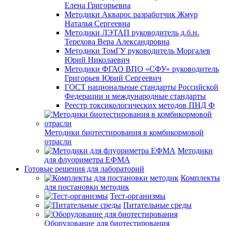
Елена Григорьевна
Методики Акварос разработчик Жмур
Наталья Сергеевна
Методики ЛЭТАП руководитель д.б.н.
Терехова Вера Александровна
Методики ТомГУ руководитель Моргалев
Юрий Николаевич
Методики ФГАО ВПО «СФУ» руководитель
Григорьев Юрий Сергеевич
ГОСТ национальные стандарты Российской
Федерации и международные стандарты
Реестр токсикологических методов ПНД Ф
Методики биотестирования в комбикормовой
отрасли
Методики
для флуориметра ЕФМА
Готовые решения для лабораторий
Комплекты
для постановки методик
Тест-организмы
Питательные среды
Оборудование для биотестирования