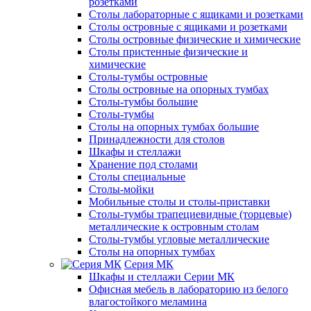
розетками
Столы лабораторные с ящиками и розетками
Столы островные с ящиками и розетками
Столы островные физические и химические
Столы пристенные физические и
химические
Столы-тумбы островные
Столы островные на опорных тумбах
Столы-тумбы большие
Столы-тумбы
Столы на опорных тумбах большие
Принадлежности для столов
Шкафы и стеллажи
Хранение под столами
Столы специальные
Столы-мойки
Мобильные столы и столы-приставки
Столы-тумбы трапециевидные (торцевые)
металлические к островным столам
Столы-тумбы угловые металлические
Столы на опорных тумбах
Серия МК
Шкафы и стеллажи Серии МК
Офисная мебель в лабораторию из белого
влагостойкого меламина