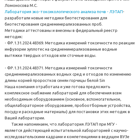
Ломоносова М.С.
Лаборатория эко-токсикологического анализа почв - ЛЭТАП
-
разработали новые методики биотестирования для
биотестирования среднеминерализованных проб.
Методики аттестованы и внесены в федеральный реестр
методик:
- ФР.1.31.2024.48369. Методика измерений токсичности по реакции
инфузории эуплотес на среднеминерализованные водные
вытяжки твердых отходов или сточные воды.
- ФР.1.31.2024.48371. Методика измерений токсичности
среднеминерализованных водных сред и отходов по изменению
длины корней проростков семян горчицы белой Sin
Наша компания отработала и уже готова предложить
комплексное снабжение лабораторий для обеспечения всем
необходимым оборудованием (основное, вспомогательное,
общелабораторное оборудование, пробоотборные устройства,
посуду и расходные материалы) для постановки этих методик в
Вашей лаборатории.
Также напоминаем, что лаборатория ЛЭТАП при МГУ -
является действующей испытательной лабораторией с научно-
исследовательскими кадрами и компетенциями в ведущем ВУЗе