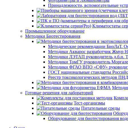
Флуориметры и Люминометры
Принадлежности, вспомогательные устр
Климатостаты сер
Промышленное оборудование
Методики Биотестирования
Методические рекомендации БиоЛаТ. О
Методики Акварос разработчик Жмур Н
Методики ЛЭТАП руководитель д.б.н. Т
Методики ТомГУ руководитель Моргал
Методики ФГАО ВПО «СФУ» руководите
ГОСТ национальные стандарты Российс
Реестр токсикологических методов ПН
Методи
Готовые решения для лабораторий
Компле
Тест-организмы
Питательные среды
Оборуд
Оборудование для биотестирования вод