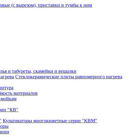
вые (с вырезом), приставки и тумбы к ним
лья и табуреты, скамейки и вешалки
Стеклокерамические плиты равномерного нагрева
нитура
кость материалов
-мойкам
рии "КВ"
Культиваторы многокюветные серии "КВМ"
боры
ании