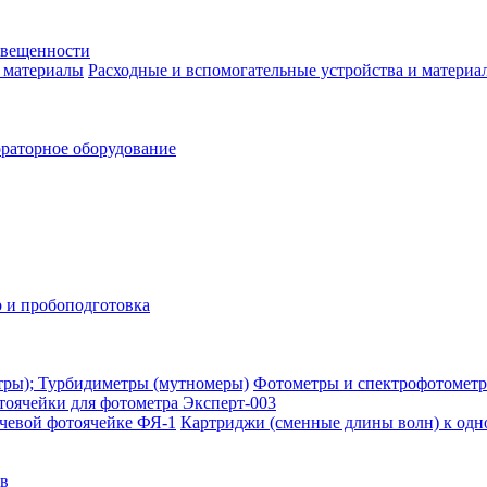
свещенности
Расходные и вспомогательные устройства и материа
раторное оборудование
 и пробоподготовка
Фотометры и спектрофотометр
тоячейки для фотометра Эксперт-003
Картриджи (сменные длины волн) к одн
в