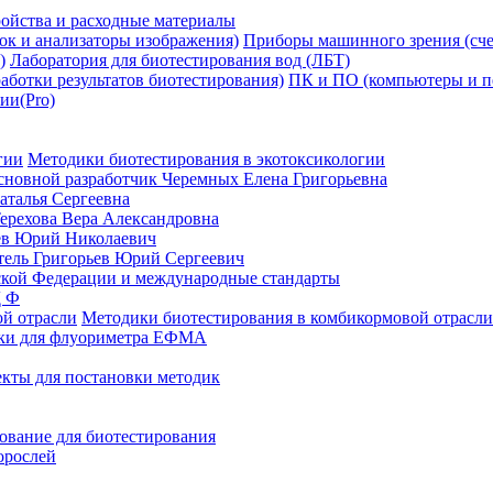
ойства и расходные материалы
Приборы машинного зрения (сче
Лаборатория для биотестирования вод (ЛБТ)
ПК и ПО (компьютеры и пе
ии(Pro)
Методики биотестирования в экотоксикологии
сновной разработчик Черемных Елена Григорьевна
аталья Сергеевна
ерехова Вера Александровна
ев Юрий Николаевич
ль Григорьев Юрий Сергеевич
кой Федерации и международные стандарты
Д Ф
Методики биотестирования в комбикормовой отрасли
ки для флуориметра ЕФМА
кты для постановки методик
ование для биотестирования
орослей