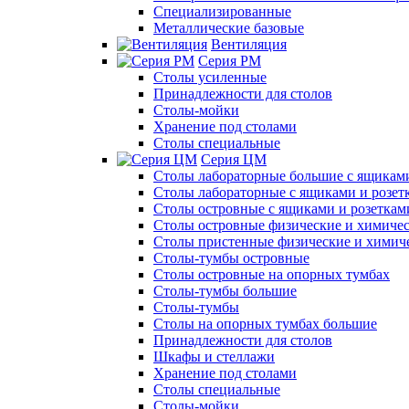
Специализированные
Металлические базовые
Вентиляция
Серия РМ
Столы усиленные
Принадлежности для столов
Столы-мойки
Хранение под столами
Столы специальные
Серия ЦМ
Столы лабораторные большие с ящиками
Столы лабораторные с ящиками и розет
Столы островные с ящиками и розеткам
Столы островные физические и химиче
Столы пристенные физические и химич
Столы-тумбы островные
Столы островные на опорных тумбах
Столы-тумбы большие
Столы-тумбы
Столы на опорных тумбах большие
Принадлежности для столов
Шкафы и стеллажи
Хранение под столами
Столы специальные
Столы-мойки