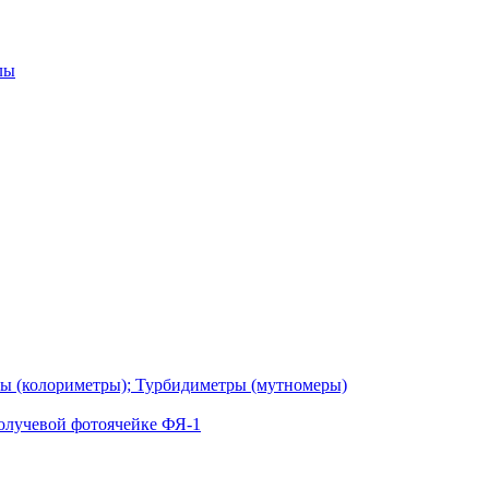
лы
ы (колориметры); Турбидиметры (мутномеры)
олучевой фотоячейке ФЯ-1