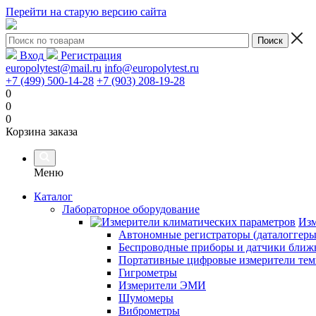
Перейти на старую версию сайта
Вход
Регистрация
europolytest@mail.ru
info@europolytest.ru
+7 (499) 500-14-28
+7 (903) 208-19-28
0
0
0
Корзина заказа
Меню
Каталог
Лабораторное оборудование
Изм
Автономные регистраторы (даталоггеры
Беспроводные приборы и датчики ближн
Портативные цифровые измерители тем
Гигрометры
Измерители ЭМИ
Шумомеры
Виброметры