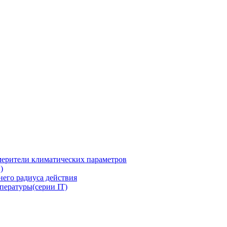
ерители климатических параметров
)
его радиуса действия
пературы(серии IT)