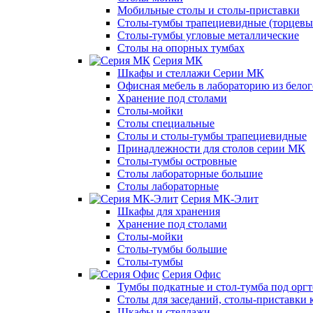
Мобильные столы и столы-приставки
Столы-тумбы трапециевидные (торцевые
Столы-тумбы угловые металлические
Столы на опорных тумбах
Серия МК
Шкафы и стеллажи Серии МК
Офисная мебель в лабораторию из белог
Хранение под столами
Столы-мойки
Столы специальные
Столы и столы-тумбы трапециевидные
Принадлежности для столов серии МК
Столы-тумбы островные
Столы лабораторные большие
Столы лабораторные
Серия МК-Элит
Шкафы для хранения
Хранение под столами
Столы-мойки
Столы-тумбы большие
Столы-тумбы
Серия Офис
Тумбы подкатные и стол-тумба под орг
Столы для заседаний, столы-приставки 
Шкафы и стеллажи