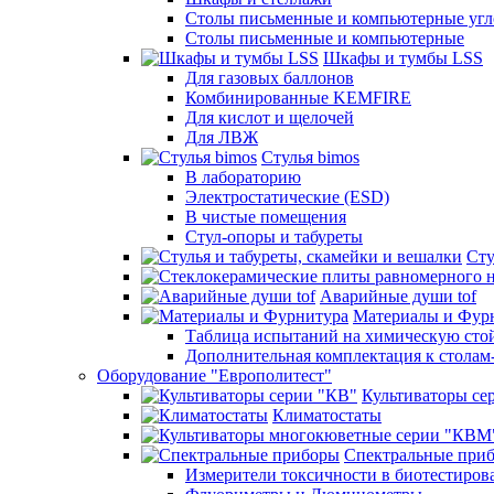
Столы письменные и компьютерные угло
Столы письменные и компьютерные
Шкафы и тумбы LSS
Для газовых баллонов
Комбинированные KEMFIRE
Для кислот и щелочей
Для ЛВЖ
Стулья bimos
В лабораторию
Электростатические (ESD)
В чистые помещения
Стул-опоры и табуреты
Сту
Аварийные души tof
Материалы и Фур
Таблица испытаний на химическую стой
Дополнительная комплектация к столам
Оборудование "Европолитест"
Культиваторы се
Климатостаты
Спектральные при
Измерители токсичности в биотестиров