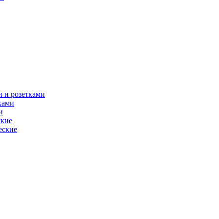
 и розетками
ками
и
ские
еские