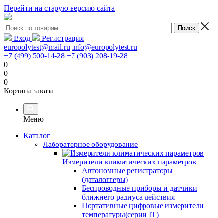
Перейти на старую версию сайта
Вход
Регистрация
europolytest@mail.ru
info@europolytest.ru
+7 (499) 500-14-28
+7 (903) 208-19-28
0
0
0
Корзина заказа
Меню
Каталог
Лабораторное оборудование
Измерители климатических параметров
Автономные регистраторы
(даталоггеры)
Беспроводные приборы и датчики
ближнего радиуса действия
Портативные цифровые измерители
температуры(серии IT)