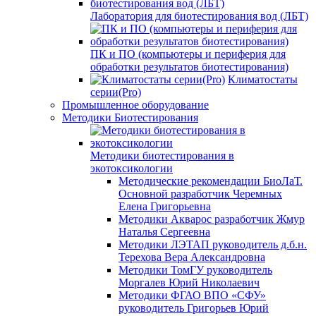
Лаборатория для биотестирования вод (ЛБТ)
ПК и ПО (компьютеры и периферия для
обработки результатов биотестирования)
Климатостаты
серии(Pro)
Промышленное оборудование
Методики Биотестирования
Методики биотестирования в
экотоксикологии
Методические рекомендации БиоЛаТ.
Основной разработчик Черемных
Елена Григорьевна
Методики Акварос разработчик Жмур
Наталья Сергеевна
Методики ЛЭТАП руководитель д.б.н.
Терехова Вера Александровна
Методики ТомГУ руководитель
Моргалев Юрий Николаевич
Методики ФГАО ВПО «СФУ»
руководитель Григорьев Юрий