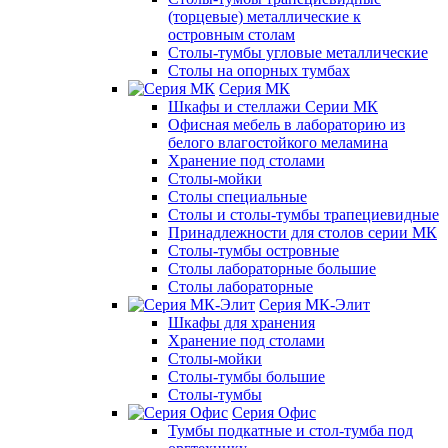
(торцевые) металлические к
островным столам
Столы-тумбы угловые металлические
Столы на опорных тумбах
Серия МК
Шкафы и стеллажи Серии МК
Офисная мебель в лабораторию из
белого влагостойкого меламина
Хранение под столами
Столы-мойки
Столы специальные
Столы и столы-тумбы трапециевидные
Принадлежности для столов серии МК
Столы-тумбы островные
Столы лабораторные большие
Столы лабораторные
Серия МК-Элит
Шкафы для хранения
Хранение под столами
Столы-мойки
Столы-тумбы большие
Столы-тумбы
Серия Офис
Тумбы подкатные и стол-тумба под