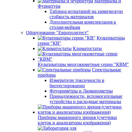
Материалы и
Фурнитура
Таблица испытаний на химическую
стойкость материалов
Дополнительная комплектация к
столам-мойкам
Оборудование "Европолитест"
Культиваторы
серии "КВ"
Климатостаты
Культиваторы многокюветные серии "КВМ"
Спектральные
приборы
Измерители токсичности в
биотестировании
Флуориметры и Люминометры
Принадлежности, вспомогательные
устройства и расходные материалы
Приборы машинного зрения (счетчики
клеток и анализаторы изображения)