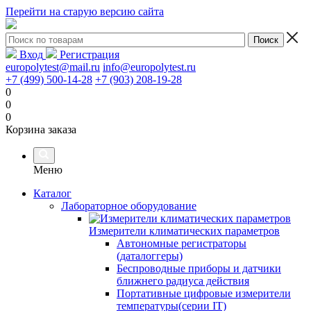
Перейти на старую версию сайта
Вход
Регистрация
europolytest@mail.ru
info@europolytest.ru
+7 (499) 500-14-28
+7 (903) 208-19-28
0
0
0
Корзина заказа
Меню
Каталог
Лабораторное оборудование
Измерители климатических параметров
Автономные регистраторы
(даталоггеры)
Беспроводные приборы и датчики
ближнего радиуса действия
Портативные цифровые измерители
температуры(серии IT)