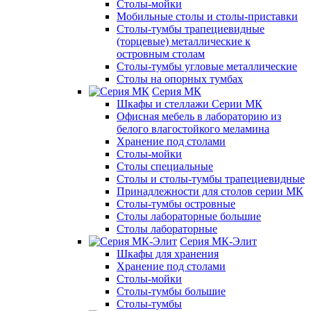
Столы-мойки
Мобильные столы и столы-приставки
Столы-тумбы трапециевидные
(торцевые) металлические к
островным столам
Столы-тумбы угловые металлические
Столы на опорных тумбах
Серия МК
Шкафы и стеллажи Серии МК
Офисная мебель в лабораторию из
белого влагостойкого меламина
Хранение под столами
Столы-мойки
Столы специальные
Столы и столы-тумбы трапециевидные
Принадлежности для столов серии МК
Столы-тумбы островные
Столы лабораторные большие
Столы лабораторные
Серия МК-Элит
Шкафы для хранения
Хранение под столами
Столы-мойки
Столы-тумбы большие
Столы-тумбы