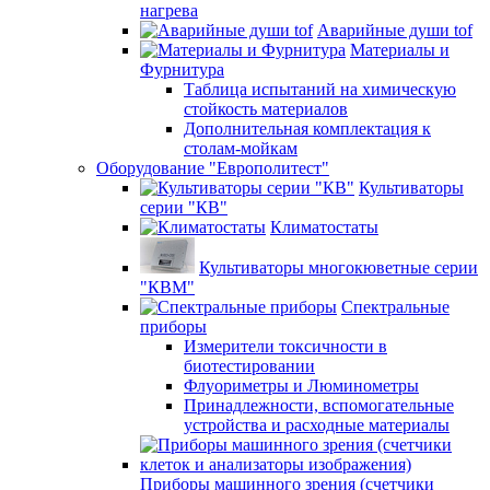
нагрева
Аварийные души tof
Материалы и
Фурнитура
Таблица испытаний на химическую
стойкость материалов
Дополнительная комплектация к
столам-мойкам
Оборудование "Европолитест"
Культиваторы
серии "КВ"
Климатостаты
Культиваторы многокюветные серии
"КВМ"
Спектральные
приборы
Измерители токсичности в
биотестировании
Флуориметры и Люминометры
Принадлежности, вспомогательные
устройства и расходные материалы
Приборы машинного зрения (счетчики