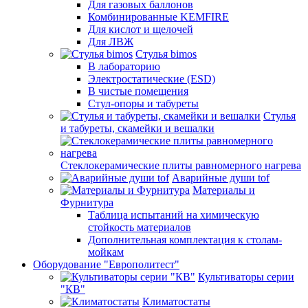
Для газовых баллонов
Комбинированные KEMFIRE
Для кислот и щелочей
Для ЛВЖ
Стулья bimos
В лабораторию
Электростатические (ESD)
В чистые помещения
Стул-опоры и табуреты
Стулья
и табуреты, скамейки и вешалки
Стеклокерамические плиты равномерного нагрева
Аварийные души tof
Материалы и
Фурнитура
Таблица испытаний на химическую
стойкость материалов
Дополнительная комплектация к столам-
мойкам
Оборудование "Европолитест"
Культиваторы серии
"КВ"
Климатостаты