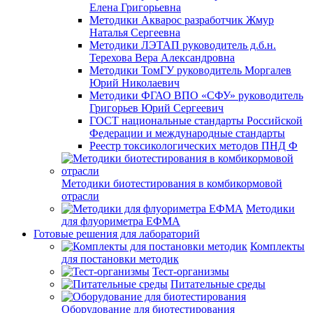
Елена Григорьевна
Методики Акварос разработчик Жмур
Наталья Сергеевна
Методики ЛЭТАП руководитель д.б.н.
Терехова Вера Александровна
Методики ТомГУ руководитель Моргалев
Юрий Николаевич
Методики ФГАО ВПО «СФУ» руководитель
Григорьев Юрий Сергеевич
ГОСТ национальные стандарты Российской
Федерации и международные стандарты
Реестр токсикологических методов ПНД Ф
Методики биотестирования в комбикормовой
отрасли
Методики
для флуориметра ЕФМА
Готовые решения для лабораторий
Комплекты
для постановки методик
Тест-организмы
Питательные среды
Оборудование для биотестирования