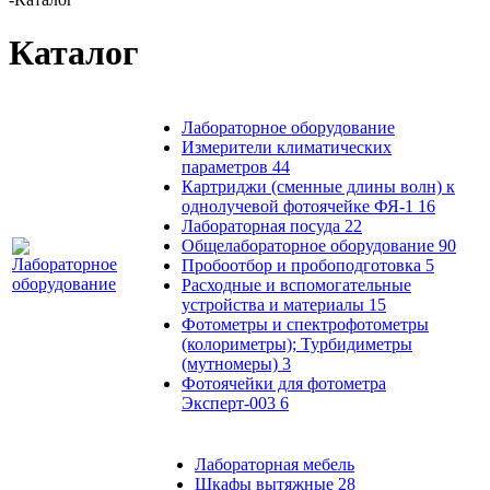
Каталог
Лабораторное оборудование
Измерители климатических
параметров
44
Картриджи (сменные длины волн) к
однолучевой фотоячейке ФЯ-1
16
Лабораторная посуда
22
Общелабораторное оборудование
90
Пробоотбор и пробоподготовка
5
Расходные и вспомогательные
устройства и материалы
15
Фотометры и спектрофотометры
(колориметры); Турбидиметры
(мутномеры)
3
Фотоячейки для фотометра
Эксперт-003
6
Лабораторная мебель
Шкафы вытяжные
28