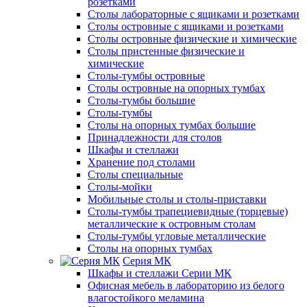
розетками
Столы лабораторные с ящиками и розетками
Столы островные с ящиками и розетками
Столы островные физические и химические
Столы пристенные физические и
химические
Столы-тумбы островные
Столы островные на опорных тумбах
Столы-тумбы большие
Столы-тумбы
Столы на опорных тумбах большие
Принадлежности для столов
Шкафы и стеллажи
Хранение под столами
Столы специальные
Столы-мойки
Мобильные столы и столы-приставки
Столы-тумбы трапециевидные (торцевые)
металлические к островным столам
Столы-тумбы угловые металлические
Столы на опорных тумбах
Серия МК
Шкафы и стеллажи Серии МК
Офисная мебель в лабораторию из белого
влагостойкого меламина