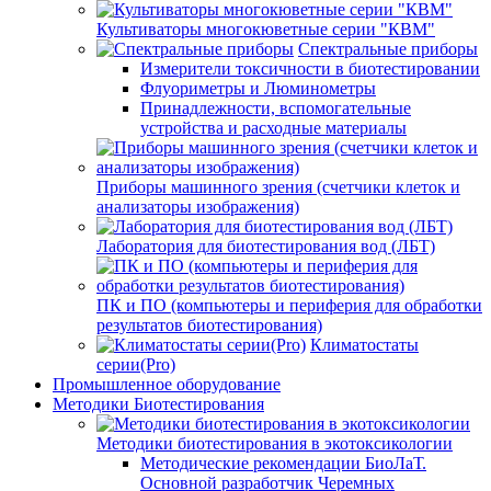
Культиваторы многокюветные серии "КВМ"
Спектральные приборы
Измерители токсичности в биотестировании
Флуориметры и Люминометры
Принадлежности, вспомогательные
устройства и расходные материалы
Приборы машинного зрения (счетчики клеток и
анализаторы изображения)
Лаборатория для биотестирования вод (ЛБТ)
ПК и ПО (компьютеры и периферия для обработки
результатов биотестирования)
Климатостаты
серии(Pro)
Промышленное оборудование
Методики Биотестирования
Методики биотестирования в экотоксикологии
Методические рекомендации БиоЛаТ.
Основной разработчик Черемных