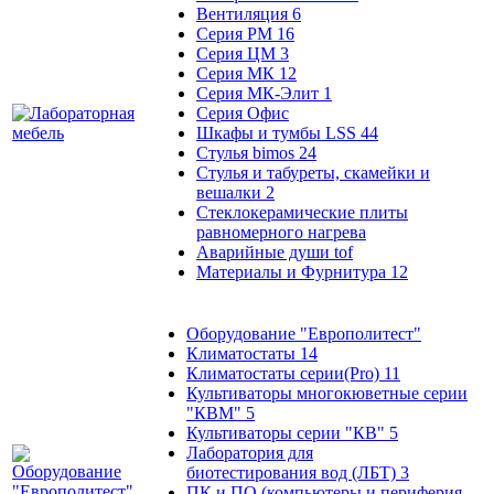
Вентиляция
6
Серия РМ
16
Серия ЦМ
3
Серия МК
12
Серия МК-Элит
1
Серия Офис
Шкафы и тумбы LSS
44
Стулья bimos
24
Стулья и табуреты, скамейки и
вешалки
2
Стеклокерамические плиты
равномерного нагрева
Аварийные души tof
Материалы и Фурнитура
12
Оборудование "Европолитест"
Климатостаты
14
Климатостаты серии(Pro)
11
Культиваторы многокюветные серии
"КВМ"
5
Культиваторы серии "КВ"
5
Лаборатория для
биотестирования вод (ЛБТ)
3
ПК и ПО (компьютеры и периферия