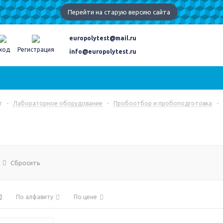
Перейти на старую версию сайта
europolytest@mail.ru
ход
Регистрация
info@europolytest.ru
г
-
Лабораторное оборудование
-
Пробоотбор и пробоподготовка
-
Сбросить
По алфавиту
По цене