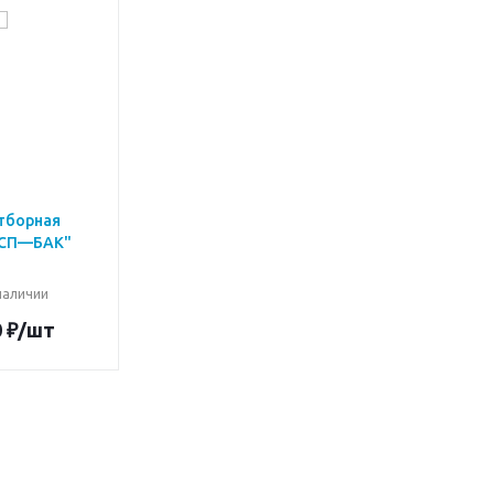
тборная
"СП—БАК"
наличии
0
₽
/шт