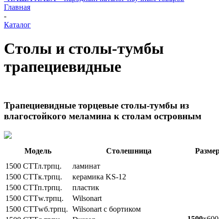
Главная
-
Каталог
Столы и столы-тумбы
трапециевидные
Трапециевидные торцевые столы-тумбы из
влагостойкого меламина к столам островным
Модель
Столешница
Разме
1500 СТТл.трпц.
ламинат
1500 СТТк.трпц.
керамика KS-12
1500 СТТп.трпц.
пластик
1500 СТТw.трпц.
Wilsonart
1500 СТТwб.трпц.
Wilsonart с бортиком
1500
х600