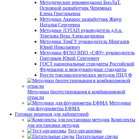
Методические рекомендации БиоЛаТ.
Основной разработчик Черемных
Елена Григорьевна
Методики Акварос разработчик Жмур
Наталья Сергеевна
Методики ЛЭТАП руководитель д.б.н.
Терехова Вера Александровна
Методики ТомГУ руководитель Моргалев
Юрий Николаевич
Методики ФГАО ВПО «СФУ» руководитель
Григорьев Юрий Сергеевич
ГОСТ национальные стандарты Российской
Федерации и международные стандарты
Реестр токсикологических методов ПНД Ф
Методики биотестирования в комбикормовой
отрасли
Методики
для флуориметра ЕФМА
Готовые решения для лабораторий
Комплекты
для постановки методик
Тест-организмы
Питательные среды