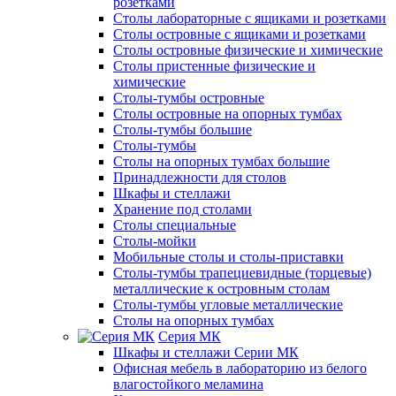
розетками
Столы лабораторные с ящиками и розетками
Столы островные с ящиками и розетками
Столы островные физические и химические
Столы пристенные физические и
химические
Столы-тумбы островные
Столы островные на опорных тумбах
Столы-тумбы большие
Столы-тумбы
Столы на опорных тумбах большие
Принадлежности для столов
Шкафы и стеллажи
Хранение под столами
Столы специальные
Столы-мойки
Мобильные столы и столы-приставки
Столы-тумбы трапециевидные (торцевые)
металлические к островным столам
Столы-тумбы угловые металлические
Столы на опорных тумбах
Серия МК
Шкафы и стеллажи Серии МК
Офисная мебель в лабораторию из белого
влагостойкого меламина