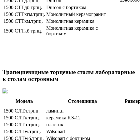
1500 СТТд.трпц.
Durcon
1500 СТТдб.трпц.
Durcon с бортиком
1500 СТТкгм.трпц.
Монолитный керамогранит
1500 СТТкм.трпц.
Монолитная керамика
Монолитная керамика с
1500 СТТкб.трпц.
бортиком
Трапециевидные торцевые столы лабораторные
к столам островным
Модель
Столешница
Разме
1500 СЛТл.трпц.
ламинат
1500 СЛТк.трпц.
керамика KS-12
1500 СЛТп.трпц.
пластик
1500 СЛТw.трпц.
Wilsonart
1500 СЛТwб.трпц.
Wilsonart с бортиком