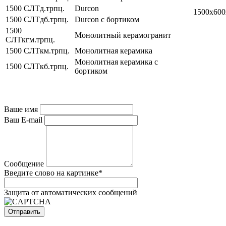
1500 СЛТд.трпц.
Durcon
1500х600
1500 СЛТдб.трпц.
Durcon с бортиком
1500
Монолитный керамогранит
СЛТкгм.трпц.
1500 СЛТкм.трпц.
Монолитная керамика
Монолитная керамика с
1500 СЛТкб.трпц.
бортиком
Ваше имя
Ваш E-mail
Сообщение
Введите слово на картинке
*
Защита от автоматических сообщений