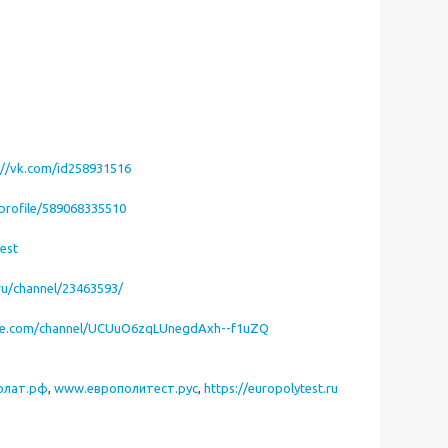
://vk.com/id258931516
/profile/589068335510
est
.ru/channel/23463593/
be.com/channel/UCUuO6zqLUnegdAxh--f1uZQ
олат.рф
,
www.европолитест.рус
,
https://europolytest.ru