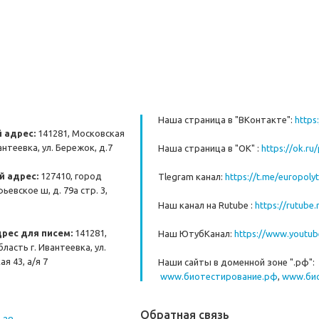
Наша страница в "ВКонтакте":
https
 адрес:
141281, Московская
антеевка, ул. Бережок, д.7
Наша страница в "ОК" :
https://ok.ru
 адрес:
127410, город
Tlegram канал:
https://t.me/europolyt
ьевское ш, д. 79а стр. 3,
Наш канал на Rutube :
https://rutube
рес для писем:
141281,
Наш ЮтубКанал:
https://www.youtu
ласть г. Ивантеевка, ул.
я 43, а/я 7
Наши сайты в доменной зоне ".рф":
www.биотестирование.рф
,
www.би
Обратная связь