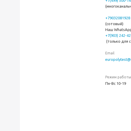
+7(499) 500-14
(многоканальн
+79032081928
(сотовый)
Наш WhatsAp
+7(903) 242-42
(только для 
Email
europolytest@
Режим работы
Пн-Вс 10-19