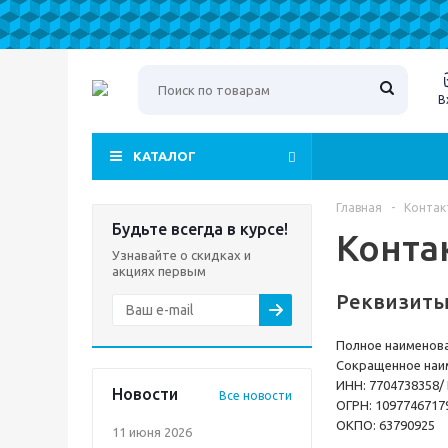
В
КАТАЛОГ
Главная
-
Контак
Будьте всегда в курсе!
Конта
Узнавайте о скидках и
акциях первым
Реквизит
Полное наименова
Сокращенное наи
ИНН: 7704738358/
Новости
Все новости
ОГРН: 1097746717
ОКПО: 63790925
11 июня 2026