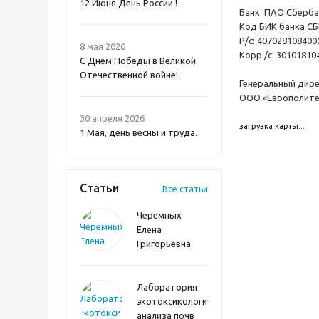
12 Июня День России !
Банк: ПАО Сбербанк
Код БИК банка СБ
Р/с: 40702810840
8 мая 2026
Корр./с: 3010181
С Днем Победы в Великой
Отечественной войне!
Генеральный дире
ООО «Европолитест
30 апреля 2026
загрузка карты...
1 Мая, день весны и труда.
Статьи
Все статьи
Черемных
Елена
Григорьевна
Лаборатория
экотоксикологического
анализа почв