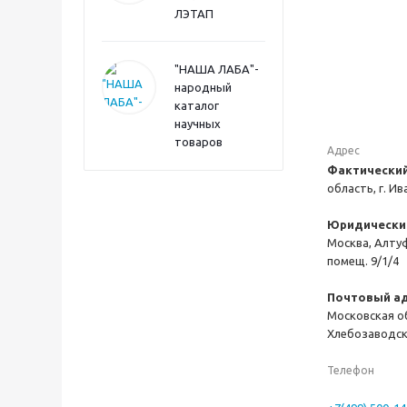
ЛЭТАП
"НАША ЛАБА"-
народный
каталог
научных
товаров
Адрес
Фактический
область, г. Ив
Юридический
Москва, Алтуф
помещ. 9/1/4
Почтовый ад
Московская об
Хлебозаводска
Телефон