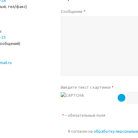
-28
ый, тел/факс)
Сообщение
*
p:
-23
сообщений)
mail.ru
Введите текст с картинки
*
– обязательные поля
*
Я согласен на
обработку персональ