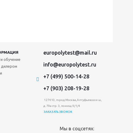
europolytest@mail.ru
ОРМАЦИЯ
и обучение
info@europolytest.ru
 дилером
и
+7 (499) 500-14-28
+7 (903) 208-19-28
127410, город Москва,Алтуфьевское ш,
д. 79а стр. 3, помещ. 9/1/4
ЗАКАЗАТЬ ЗВОНОК
Мы в соцсетях: