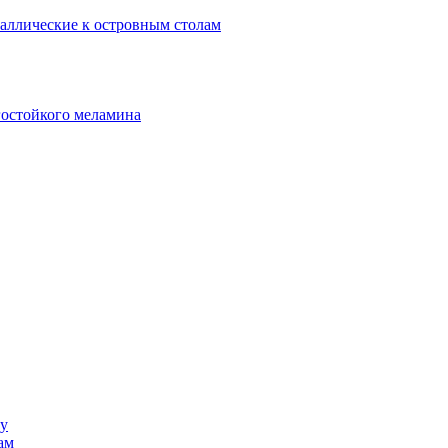
аллические к островным столам
гостойкого меламина
ку
ам