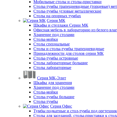
Мобильные столы и столы-приставки
Столы-тумбы трапециевидные (торцевые) мет
Столы-тумбы угловые металлические
Столы на опорных тумбах
Серия МК
Шкафы и стеллажи Серии МК
Офисная мебель в лабораторию из белого вла
Хранение под столами
Столы-мойки
Столы специальные
Столы и столы-тумбы трапециевидные
Принадлежности для столов серии МК
Столы-тумбы островные
Столы лабораторные большие
Столы лабораторные
Серия МК-Элит
Шкафы для хранения
Хранение под столами
Столы-мойки
Столы-тумбы большие
Столы-тумбы
Серия Офис
Тумбы подкатные и стол-тумба под оргтехни
Столы для заседаний, столы-приставки к стол