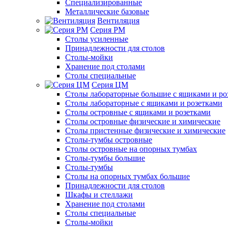
Специализированные
Металлические базовые
Вентиляция
Серия РМ
Столы усиленные
Принадлежности для столов
Столы-мойки
Хранение под столами
Столы специальные
Серия ЦМ
Столы лабораторные большие с ящиками и ро
Столы лабораторные с ящиками и розетками
Столы островные с ящиками и розетками
Столы островные физические и химические
Столы пристенные физические и химические
Столы-тумбы островные
Столы островные на опорных тумбах
Столы-тумбы большие
Столы-тумбы
Столы на опорных тумбах большие
Принадлежности для столов
Шкафы и стеллажи
Хранение под столами
Столы специальные
Столы-мойки