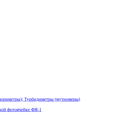
лориметры); Турбидиметры (мутномеры)
вой фотоячейке ФЯ-1