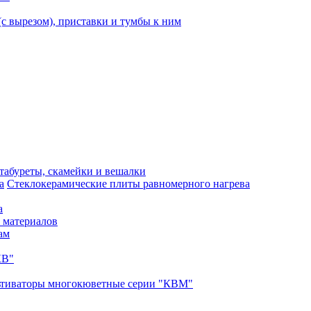
с вырезом), приставки и тумбы к ним
 табуреты, скамейки и вешалки
Стеклокерамические плиты равномерного нагрева
а
 материалов
ам
КВ"
ьтиваторы многокюветные серии "КВМ"