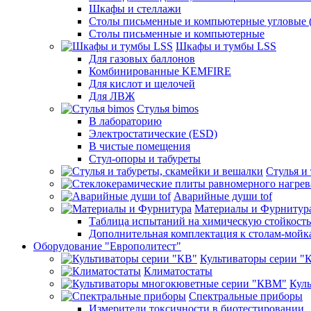
Шкафы и стеллажи
Столы письменные и компьютерные угловые (
Столы письменные и компьютерные
Шкафы и тумбы LSS
Для газовых баллонов
Комбинированные KEMFIRE
Для кислот и щелочей
Для ЛВЖ
Стулья bimos
В лабораторию
Электростатические (ESD)
В чистые помещения
Стул-опоры и табуреты
Стулья и
Аварийные души tof
Материалы и Фурнитур
Таблица испытаний на химическую стойкость
Дополнительная комплектация к столам-мойк
Оборудование "Европолитест"
Культиваторы серии "
Климатостаты
Кул
Спектральные приборы
Измерители токсичности в биотестировании