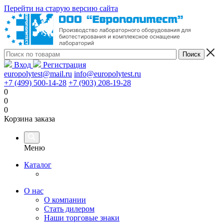
Перейти на старую версию сайта
Вход
Регистрация
europolytest@mail.ru
info@europolytest.ru
+7 (499) 500-14-28
+7 (903) 208-19-28
0
0
0
Корзина заказа
Меню
Каталог
О нас
О компании
Стать дилером
Наши торговые знаки