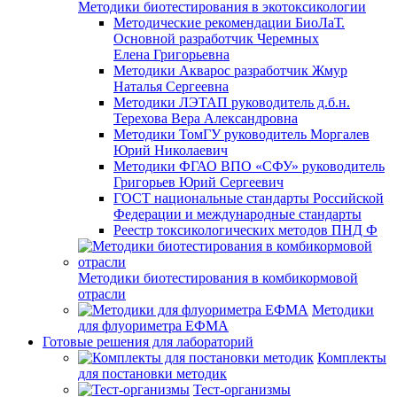
Методики биотестирования в экотоксикологии
Методические рекомендации БиоЛаТ.
Основной разработчик Черемных
Елена Григорьевна
Методики Акварос разработчик Жмур
Наталья Сергеевна
Методики ЛЭТАП руководитель д.б.н.
Терехова Вера Александровна
Методики ТомГУ руководитель Моргалев
Юрий Николаевич
Методики ФГАО ВПО «СФУ» руководитель
Григорьев Юрий Сергеевич
ГОСТ национальные стандарты Российской
Федерации и международные стандарты
Реестр токсикологических методов ПНД Ф
Методики биотестирования в комбикормовой
отрасли
Методики
для флуориметра ЕФМА
Готовые решения для лабораторий
Комплекты
для постановки методик
Тест-организмы