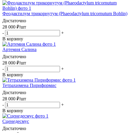
Феодактилум трикорнутум (Phaeodactylum tricornutum Bohlin)
Достаточно
28 000
₽
/шт
-
+
В корзину
Артемия Салина
Достаточно
28 000
₽
/шт
-
+
В корзину
Тетрахимена Пириформис
Достаточно
28 000
₽
/шт
-
+
В корзину
Сценедесмус
Достаточно