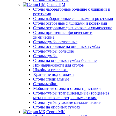
Серия ЦМ
Столы лабораторные большие с ящиками и
розетками
Столы лабораторные с ящиками и розетками
Столы островные с ящиками и розетками
Столы островные физические и химические
Столы пристенные физические и
химические
Столы-тумбы островные
Столы островные на опорных тумбах
Столы-тумбы большие
Столы-тумбы
Столы на опорных тумбах большие
Принадлежности для столов
Шкафы и стеллажи
Хранение под столами
Столы специальные
Столы-мойки
Мобильные столы и столы-приставки
Столы-тумбы трапециевидные (торцевые)
металлические к островным столам
Столы-тумбы угловые металлические
Столы на опорных тумбах
Серия МК