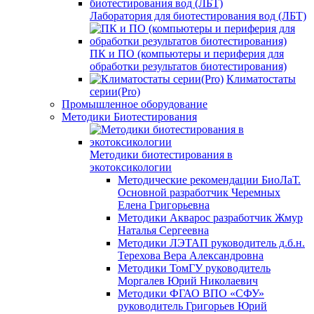
Лаборатория для биотестирования вод (ЛБТ)
ПК и ПО (компьютеры и периферия для
обработки результатов биотестирования)
Климатостаты
серии(Pro)
Промышленное оборудование
Методики Биотестирования
Методики биотестирования в
экотоксикологии
Методические рекомендации БиоЛаТ.
Основной разработчик Черемных
Елена Григорьевна
Методики Акварос разработчик Жмур
Наталья Сергеевна
Методики ЛЭТАП руководитель д.б.н.
Терехова Вера Александровна
Методики ТомГУ руководитель
Моргалев Юрий Николаевич
Методики ФГАО ВПО «СФУ»
руководитель Григорьев Юрий