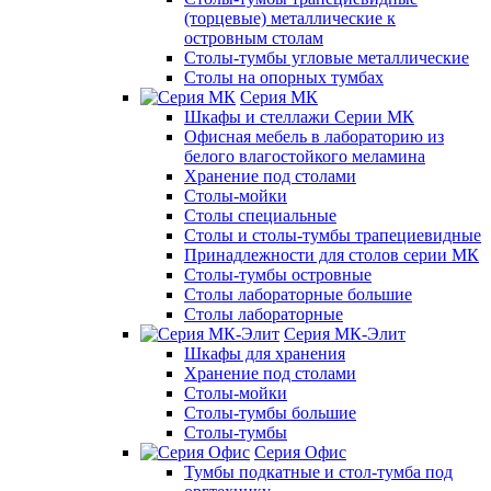
(торцевые) металлические к
островным столам
Столы-тумбы угловые металлические
Столы на опорных тумбах
Серия МК
Шкафы и стеллажи Серии МК
Офисная мебель в лабораторию из
белого влагостойкого меламина
Хранение под столами
Столы-мойки
Столы специальные
Столы и столы-тумбы трапециевидные
Принадлежности для столов серии МК
Столы-тумбы островные
Столы лабораторные большие
Столы лабораторные
Серия МК-Элит
Шкафы для хранения
Хранение под столами
Столы-мойки
Столы-тумбы большие
Столы-тумбы
Серия Офис
Тумбы подкатные и стол-тумба под