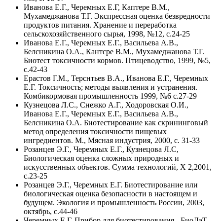
Иванова Е.Г., Черемных Е.Г, Каптере В.М.,
Мухамеджанова Т.Г. Экспрессная оценка безвредности
продуктов питания. Хранение и переработка
сельскохозяйственного сырья, 1998, №12, с.24-25
Иванова Е.Г., Черемных Е.Г., Васильева A.B.,
Белсникина O.A., Кантсре В.М., Мухамеджанова Т.Г.
Биотест токсичности кормов. Птицеводство, 1999, №5,
с.42-43
Ерастов Г.М., Терснтьев В.А., Иванова Е.Г., Черемных
Е.Г. Токсичность; методы выявления и устранения.
Комбикормовая промышленность 1999, №6 с.27-29
Кузнецова Л.С., Снежко А.Г., Ходоровская О.И.,
Иванова Е.Г., Черемных Е.Г., Васильева A.B.,
Белсникина O.A. Биотестирование как скрининговый
метод определения токсичности пищевых
ингредиентов. М., Мясная индустрия, 2000, с. 31-33
Розанцев Э.Г., Черемных Е.Г., Кузнецова Л.С,
Биологическая оценка сложных природных и
искусственных объектов. Сумма технологий, Х 2,2001,
с.23-25
Розанцев Э.Г., Черемных Е.Г. Биотестирование или
биологическая оценка безопасности в настоящем и
будущем. Экология и промышленность России, 2003,
октябрь, с.44-46
Черемных Е.Г. Прибор для биотестирования - БиоЛаТ.