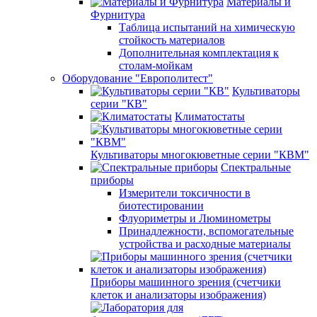
Материалы и
Фурнитура
Таблица испытаний на химическую
стойкость материалов
Дополнительная комплектация к
столам-мойкам
Оборудование "Европолитест"
Культиваторы
серии "КВ"
Климатостаты
Культиваторы многокюветные серии "КВМ"
Спектральные
приборы
Измерители токсичности в
биотестировании
Флуориметры и Люминометры
Принадлежности, вспомогательные
устройства и расходные материалы
Приборы машинного зрения (счетчики
клеток и анализаторы изображения)