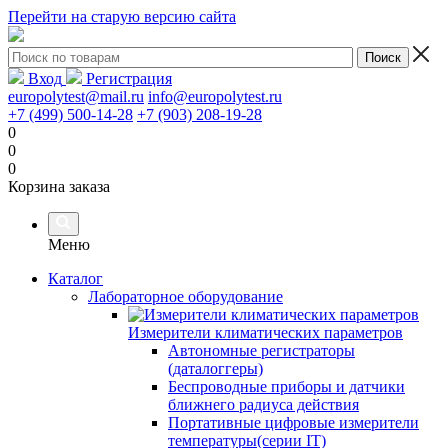
Перейти на старую версию сайта
Вход
Регистрация
europolytest@mail.ru
info@europolytest.ru
+7 (499) 500-14-28
+7 (903) 208-19-28
0
0
0
Корзина заказа
Меню
Каталог
Лабораторное оборудование
Измерители климатических параметров
Автономные регистраторы
(даталоггеры)
Беспроводные приборы и датчики
ближнего радиуса действия
Портативные цифровые измерители
температуры(серии IT)