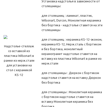
Установка надстолья в зависимости от
столешницы:
для столешниц : ламинат, пластик,
Wilsonart, Durcon, Монолитная керамика
без бортика - надстолье ставится на эти
столешницы
для столешниц : керамика KS-12-эконом,
керамика KS-12, Нерж.сталь с бортиком
Надстолье-стеллаж
и без бортика, монолитный
со вставкой из
керамогранит надстолье ставится на
пластика Wilsonart в
вставку из пластика Wilsonart в рамке из
рамке из нерж.стали
нерж.стали
для установки на
стол с керамикой
для столешницы : Дюркон с бортиком
KS-12
надстолье ставится на вставку Дюркон
без бортика
для столешницы : Монолитная керамика
с бортиком надстолье ставится на
вставку Монолитная керамика без
бортика