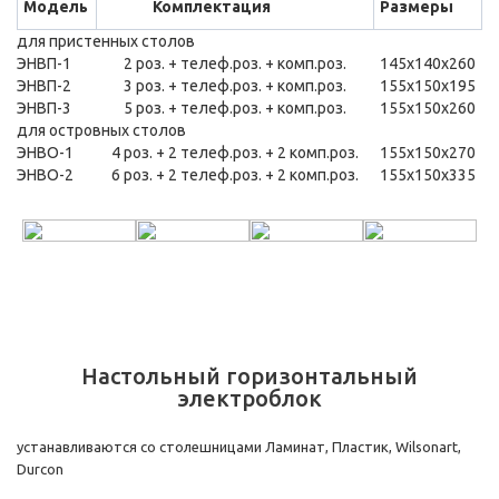
Модель
Комплектация
Размеры
для пристенных столов
ЭНВП-1
2 роз. + телеф.роз. + комп.роз.
145х140х260
ЭНВП-2
3 роз. + телеф.роз. + комп.роз.
155х150х195
ЭНВП-3
5 роз. + телеф.роз. + комп.роз.
155х150х260
для островных столов
ЭНВО-1
4 роз. + 2 телеф.роз. + 2 комп.роз.
155х150х270
ЭНВО-2
6 роз. + 2 телеф.роз. + 2 комп.роз.
155х150х335
Настольный горизонтальный
электроблок
устанавливаются со столешницами Ламинат, Пластик, Wilsonart,
Durcon