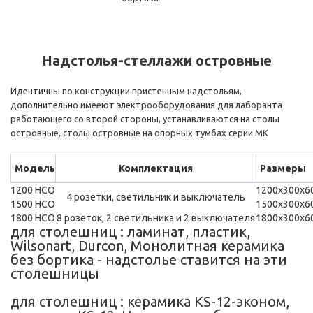
Надстолья-стеллажи островные
Идентичны по конструкции пристенным надстольям,
дополнительно имееют электрооборудования для лаборанта
работающего со второй стороны, устанавливаются на столы
островные, столы островные на опорных тумбах серии МК
Модель
Комплектация
Размеры
1200 НСО
1200х300х6
4 розетки, светильник и выключатель
1500 НСО
1500х300х6
1800 НСО
8 розеток, 2 светильника и 2 выключателя
1800х300х6
для столешниц : ламинат, пластик,
Wilsonart, Durcon, Монолитная керамика
без бортика - надстолье ставится на эти
столешницы
для столешниц : керамика KS-12-эконом,