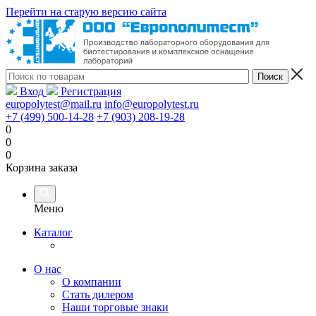
Перейти на старую версию сайта
Вход
Регистрация
europolytest@mail.ru
info@europolytest.ru
+7 (499) 500-14-28
+7 (903) 208-19-28
0
0
0
Корзина заказа
Меню
Каталог
О нас
О компании
Стать дилером
Наши торговые знаки