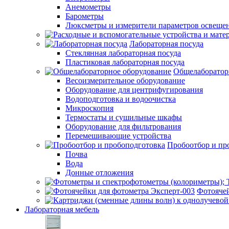
Анемометры
Барометры
Люксметры и измерители параметров освеще
Лабораторная посуда
Стеклянная лабораторная посуда
Пластиковая лабораторная посуда
Общелаборатор
Весоизмерительное оборудование
Оборудование для центрифугирования
Водоподготовка и водоочистка
Микроскопия
Термостаты и сушильные шкафы
Оборудование для фильтрования
Перемешивающие устройства
Пробоотбор и пр
Почва
Вода
Донные отложения
Фотоячей
Лабораторная мебель