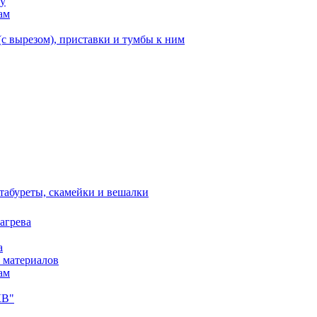
ку
ам
с вырезом), приставки и тумбы к ним
 табуреты, скамейки и вешалки
агрева
а
 материалов
ам
КВ"