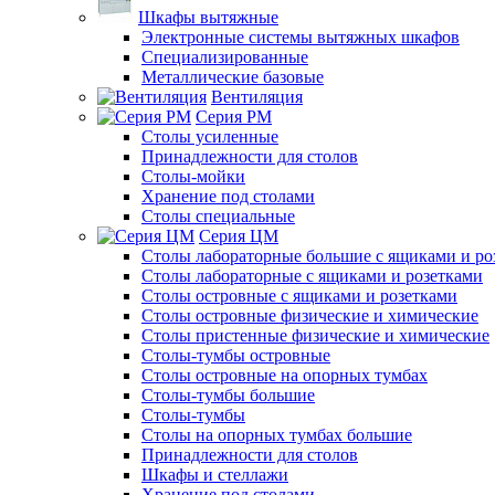
Шкафы вытяжные
Электронные системы вытяжных шкафов
Специализированные
Металлические базовые
Вентиляция
Серия РМ
Столы усиленные
Принадлежности для столов
Столы-мойки
Хранение под столами
Столы специальные
Серия ЦМ
Столы лабораторные большие с ящиками и ро
Столы лабораторные с ящиками и розетками
Столы островные с ящиками и розетками
Столы островные физические и химические
Столы пристенные физические и химические
Столы-тумбы островные
Столы островные на опорных тумбах
Столы-тумбы большие
Столы-тумбы
Столы на опорных тумбах большие
Принадлежности для столов
Шкафы и стеллажи
Хранение под столами