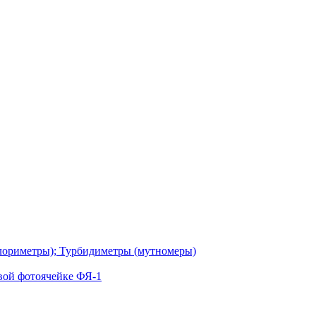
лориметры); Турбидиметры (мутномеры)
вой фотоячейке ФЯ-1