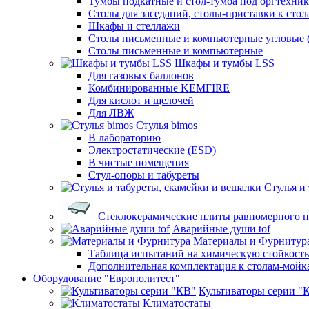
Тумбы подкатные и стол-тумба под оргтехни
Столы для заседаний, столы-приставки к стол
Шкафы и стеллажи
Столы письменные и компьютерные угловые (
Столы письменные и компьютерные
Шкафы и тумбы LSS
Для газовых баллонов
Комбинированные KEMFIRE
Для кислот и щелочей
Для ЛВЖ
Стулья bimos
В лабораторию
Электростатические (ESD)
В чистые помещения
Стул-опоры и табуреты
Стулья и
Стеклокерамические плиты равномерного н
Аварийные души tof
Материалы и Фурнитур
Таблица испытаний на химическую стойкость
Дополнительная комплектация к столам-мойк
Оборудование "Европолитест"
Культиваторы серии "
Климатостаты