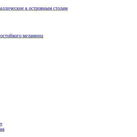
аллические к островным столам
гостойкого меламина
ку
ам