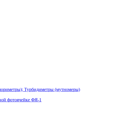
лориметры); Турбидиметры (мутномеры)
вой фотоячейке ФЯ-1