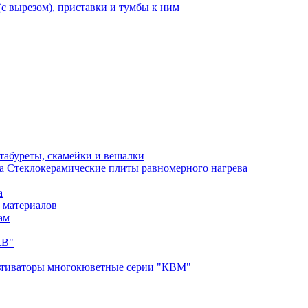
с вырезом), приставки и тумбы к ним
 табуреты, скамейки и вешалки
Стеклокерамические плиты равномерного нагрева
а
 материалов
ам
КВ"
ьтиваторы многокюветные серии "КВМ"