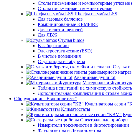
Столы письменные и компьютерные угловые (
Столы письменные и компьютерные
Шкафы и тумбы LSS
Для газовых баллонов
Комбинированные KEMFIRE
Для кислот и щелочей
Для ЛВЖ
Стулья bimos
В лабораторию
Электростатические (ESD)
В чистые помещения
Стул-опоры и табуреты
Стулья и
Аварийные души tof
Материалы и Фурнитур
Таблица испытаний на химическую стойкость
Дополнительная комплектация к столам-мойк
Оборудование "Европолитест"
Культиваторы серии "
Климатостаты
Кул
Спектральные приборы
Измерители токсичности в биотестировании
Флуориметры и Люминометры