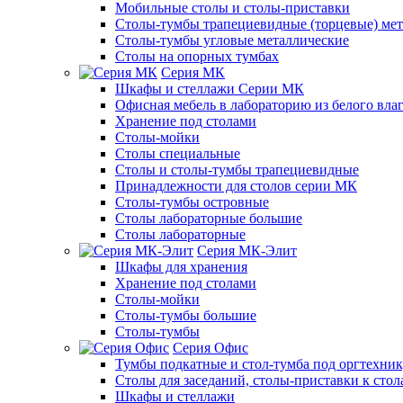
Мобильные столы и столы-приставки
Столы-тумбы трапециевидные (торцевые) мет
Столы-тумбы угловые металлические
Столы на опорных тумбах
Серия МК
Шкафы и стеллажи Серии МК
Офисная мебель в лабораторию из белого вла
Хранение под столами
Столы-мойки
Столы специальные
Столы и столы-тумбы трапециевидные
Принадлежности для столов серии МК
Столы-тумбы островные
Столы лабораторные большие
Столы лабораторные
Серия МК-Элит
Шкафы для хранения
Хранение под столами
Столы-мойки
Столы-тумбы большие
Столы-тумбы
Серия Офис
Тумбы подкатные и стол-тумба под оргтехни
Столы для заседаний, столы-приставки к стол
Шкафы и стеллажи