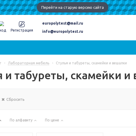
Перейти на старую версию сайта
europolytest@mail.ru
ход
Регистрация
info@europolytest.ru
г
-
Лабораторная мебель
-
Стулья и табуреты, скамейки и вешалки
я и табуреты, скамейки и
Сбросить
По алфавиту
По цене