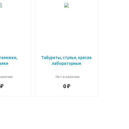
тележки,
Табуреты, стулья, кресла
алки
лабораторные
наличии
Нет в наличии
 ₽
0 ₽