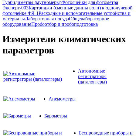
Турбидиметры (мутномеры)
Фотоячейки для фотометра
Эксперт-003
Картриджи (сменные длины волн) к однолучевой
фотоячейке ФЯ-1
Расходные и вспомогательные устройства и
материалы
Лабораторная посуда
Общелабораторное
оборудование
Пробоотбор и пробоподготовка
Измерители климатических
параметров
Автономные
регистраторы
(даталоггеры)
Анемометры
Барометры
Беспроводные приборы и