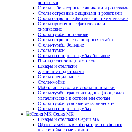
розетками
Столы лабораторные с ящиками и розетками
Столы островные с ящиками и розетками
Столы островные физические и химические
Столы пристенные физические и
химические
Столы-тумбы островные
Столы островные на опорных тумбах
Столы-тумбы большие
Столы-тумбы
Столы на опорных тумбах большие
Принадлежности для столов
Шкафы и стеллажи
Хранение под столами
Столы специальные
Столы-мойки
Мобильные столы и столы-приставки
Столы-тумбы трапециевидные (торцевые)
металлические к островным столам
Столы-тумбы угловые металлические
Столы на опорных тумбах
Серия МК
Шкафы и стеллажи Серии МК
Офисная мебель в лабораторию из белого
влагостойкого меламина