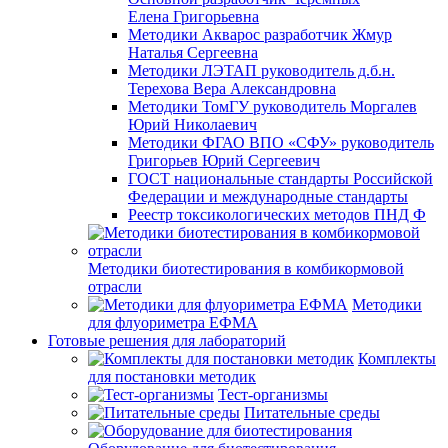
Елена Григорьевна
Методики Акварос разработчик Жмур
Наталья Сергеевна
Методики ЛЭТАП руководитель д.б.н.
Терехова Вера Александровна
Методики ТомГУ руководитель Моргалев
Юрий Николаевич
Методики ФГАО ВПО «СФУ» руководитель
Григорьев Юрий Сергеевич
ГОСТ национальные стандарты Российской
Федерации и международные стандарты
Реестр токсикологических методов ПНД Ф
Методики биотестирования в комбикормовой
отрасли
Методики
для флуориметра ЕФМА
Готовые решения для лабораторий
Комплекты
для постановки методик
Тест-организмы
Питательные среды