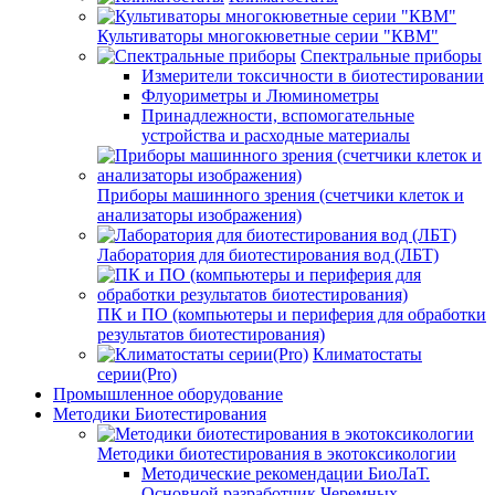
Культиваторы многокюветные серии "КВМ"
Спектральные приборы
Измерители токсичности в биотестировании
Флуориметры и Люминометры
Принадлежности, вспомогательные
устройства и расходные материалы
Приборы машинного зрения (счетчики клеток и
анализаторы изображения)
Лаборатория для биотестирования вод (ЛБТ)
ПК и ПО (компьютеры и периферия для обработки
результатов биотестирования)
Климатостаты
серии(Pro)
Промышленное оборудование
Методики Биотестирования
Методики биотестирования в экотоксикологии
Методические рекомендации БиоЛаТ.
Основной разработчик Черемных