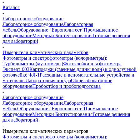
-
Каталог
-
Лабораторное оборудование
Лабораторное оборудование
Лабораторная
мебель
Оборудование "Европолитест"
Промышленное
оборудование
Методики Биотестирования
Готовые решения
для лабораторий
-
Измерители климатических параметров
Фотометры и спектрофотометры (колориметры);
Турбидиметры (мутномеры)
Фотоячейки для фотометра
Эксперт-003
Картриджи (сменные длины волн) к однолучевой
фотоячейке ФЯ-1
Расходные и вспомогательные устройства и
материалы
Лабораторная посуда
Общелабораторное
оборудование
Пробоотбор и пробоподготовка
-
Лабораторное оборудование
Лабораторное оборудование
Лабораторная
мебель
Оборудование "Европолитест"
Промышленное
оборудование
Методики Биотестирования
Готовые решения
для лабораторий
-
Измерители климатических параметров
Фотометры и спектрофотометры (колориметры);