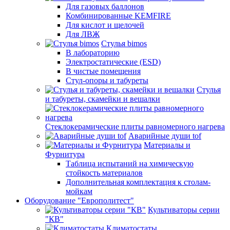
Для газовых баллонов
Комбинированные KEMFIRE
Для кислот и щелочей
Для ЛВЖ
Стулья bimos
В лабораторию
Электростатические (ESD)
В чистые помещения
Стул-опоры и табуреты
Стулья
и табуреты, скамейки и вешалки
Стеклокерамические плиты равномерного нагрева
Аварийные души tof
Материалы и
Фурнитура
Таблица испытаний на химическую
стойкость материалов
Дополнительная комплектация к столам-
мойкам
Оборудование "Европолитест"
Культиваторы серии
"КВ"
Климатостаты