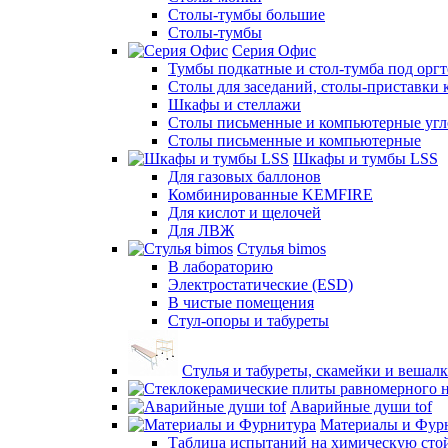
Столы-тумбы большие
Столы-тумбы
Серия Офис
Тумбы подкатные и стол-тумба под орг
Столы для заседаний, столы-приставки 
Шкафы и стеллажи
Столы письменные и компьютерные угло
Столы письменные и компьютерные
Шкафы и тумбы LSS
Для газовых баллонов
Комбинированные KEMFIRE
Для кислот и щелочей
Для ЛВЖ
Стулья bimos
В лабораторию
Электростатические (ESD)
В чистые помещения
Стул-опоры и табуреты
Стулья и табуреты, скамейки и вешал
Аварийные души tof
Материалы и Фур
Таблица испытаний на химическую стой