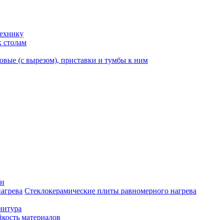
технику
к столам
вые (с вырезом), приставки и тумбы к ним
ки
Стеклокерамические плиты равномерного нагрева
нитура
кость материалов