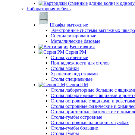
Лабораторная мебель
Шкафы вытяжные
Электронные системы вытяжных шкафо
Специализированные
Металлические базовые
Вентиляция
Серия РМ
Столы усиленные
Принадлежности для столов
Столы-мойки
Хранение под столами
Столы специальные
Серия ЦМ
Столы лабораторные большие с ящиками
Столы лабораторные с ящиками и розет
Столы островные с ящиками и розеткам
Столы островные физические и химиче
Столы пристенные физические и химич
Столы-тумбы островные
Столы островные на опорных тумбах
Столы-тумбы большие
Столы-тумбы