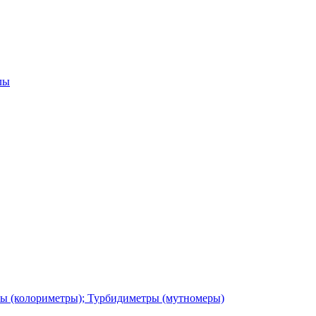
лы
ы (колориметры); Турбидиметры (мутномеры)