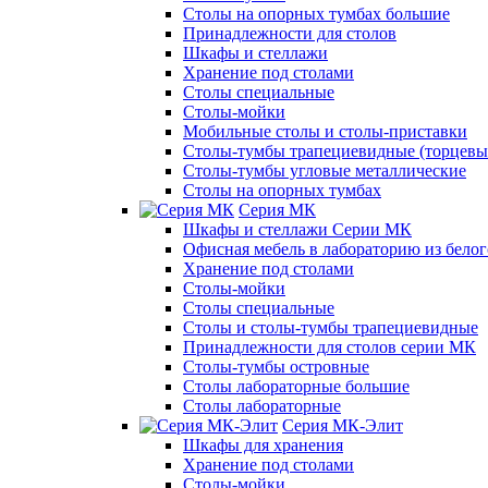
Столы на опорных тумбах большие
Принадлежности для столов
Шкафы и стеллажи
Хранение под столами
Столы специальные
Столы-мойки
Мобильные столы и столы-приставки
Столы-тумбы трапециевидные (торцевые
Столы-тумбы угловые металлические
Столы на опорных тумбах
Серия МК
Шкафы и стеллажи Серии МК
Офисная мебель в лабораторию из белог
Хранение под столами
Столы-мойки
Столы специальные
Столы и столы-тумбы трапециевидные
Принадлежности для столов серии МК
Столы-тумбы островные
Столы лабораторные большие
Столы лабораторные
Серия МК-Элит
Шкафы для хранения
Хранение под столами
Столы-мойки