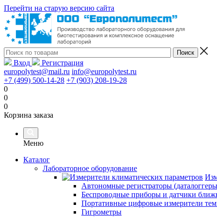
Перейти на старую версию сайта
Вход
Регистрация
europolytest@mail.ru
info@europolytest.ru
+7 (499) 500-14-28
+7 (903) 208-19-28
0
0
0
Корзина заказа
Меню
Каталог
Лабораторное оборудование
Изм
Автономные регистраторы (даталоггеры
Беспроводные приборы и датчики ближн
Портативные цифровые измерители тем
Гигрометры