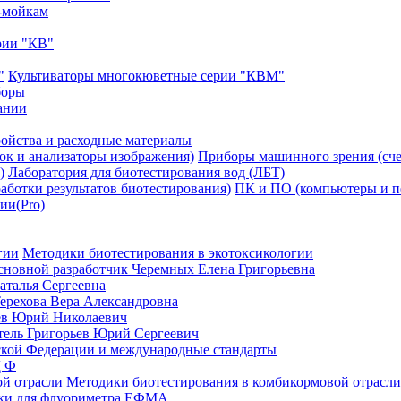
-мойкам
рии "КВ"
Культиваторы многокюветные серии "КВМ"
боры
ании
ойства и расходные материалы
Приборы машинного зрения (сче
Лаборатория для биотестирования вод (ЛБТ)
ПК и ПО (компьютеры и пе
ии(Pro)
Методики биотестирования в экотоксикологии
сновной разработчик Черемных Елена Григорьевна
аталья Сергеевна
ерехова Вера Александровна
ев Юрий Николаевич
ль Григорьев Юрий Сергеевич
кой Федерации и международные стандарты
Д Ф
Методики биотестирования в комбикормовой отрасли
ки для флуориметра ЕФМА