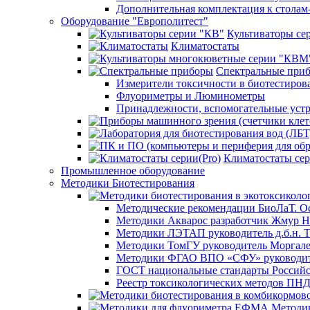
Дополнительная комплектация к столам
Оборудование "Европолитест"
Культиваторы се
Климатостаты
Спектральные при
Измерители токсичности в биотестиров
Флуориметры и Люминометры
Принадлежности, вспомогательные устр
Климатостаты сер
Промышленное оборудование
Методики Биотестирования
Методические рекомендации БиоЛаТ. О
Методики Акварос разработчик Жмур Н
Методики ЛЭТАП руководитель д.б.н. Т
Методики ТомГУ руководитель Моргал
Методики ФГАО ВПО «СФУ» руководите
ГОСТ национальные стандарты Российс
Реестр токсикологических методов ПН
Методи