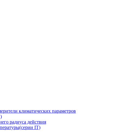
ерители климатических параметров
)
его радиуса действия
пературы(серии IT)