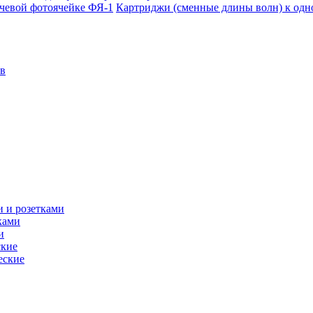
Картриджи (сменные длины волн) к одн
в
 и розетками
ками
и
ские
еские