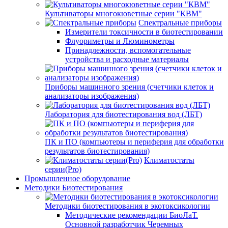
Культиваторы многокюветные серии "КВМ"
Спектральные приборы
Измерители токсичности в биотестировании
Флуориметры и Люминометры
Принадлежности, вспомогательные
устройства и расходные материалы
Приборы машинного зрения (счетчики клеток и
анализаторы изображения)
Лаборатория для биотестирования вод (ЛБТ)
ПК и ПО (компьютеры и периферия для обработки
результатов биотестирования)
Климатостаты
серии(Pro)
Промышленное оборудование
Методики Биотестирования
Методики биотестирования в экотоксикологии
Методические рекомендации БиоЛаТ.
Основной разработчик Черемных