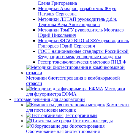
Елена Григорьевна
Методики Акварос разработчик Жмур
Наталья Сергеевна
Методики ЛЭТАП руководитель д.б.н.
Терехова Вера Александровна
Методики ТомГУ руководитель Моргалев
Юрий Николаевич
Методики ФГАО ВПО «СФУ» руководитель
Григорьев Юрий Сергеевич
ГОСТ национальные стандарты Российской
Федерации и международные стандарты
Реестр токсикологических методов ПНД Ф
Методики биотестирования в комбикормовой
отрасли
Методики
для флуориметра ЕФМА
Готовые решения для лабораторий
Комплекты
для постановки методик
Тест-организмы
Питательные среды
Оборудование для биотестирования