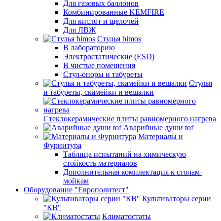
Для газовых баллонов
Комбинированные KEMFIRE
Для кислот и щелочей
Для ЛВЖ
Стулья bimos
В лабораторию
Электростатические (ESD)
В чистые помещения
Стул-опоры и табуреты
Стулья
и табуреты, скамейки и вешалки
Стеклокерамические плиты равномерного нагрева
Аварийные души tof
Материалы и
Фурнитура
Таблица испытаний на химическую
стойкость материалов
Дополнительная комплектация к столам-
мойкам
Оборудование "Европолитест"
Культиваторы серии
"КВ"
Климатостаты