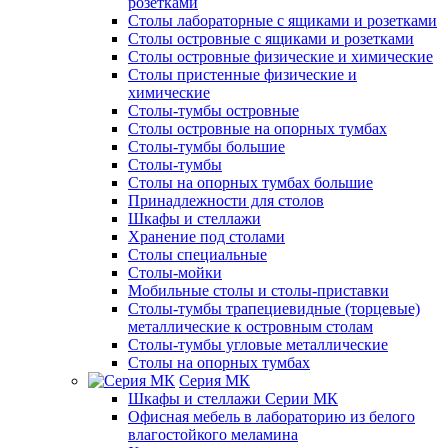
розетками
Столы лабораторные с ящиками и розетками
Столы островные с ящиками и розетками
Столы островные физические и химические
Столы пристенные физические и
химические
Столы-тумбы островные
Столы островные на опорных тумбах
Столы-тумбы большие
Столы-тумбы
Столы на опорных тумбах большие
Принадлежности для столов
Шкафы и стеллажи
Хранение под столами
Столы специальные
Столы-мойки
Мобильные столы и столы-приставки
Столы-тумбы трапециевидные (торцевые)
металлические к островным столам
Столы-тумбы угловые металлические
Столы на опорных тумбах
Серия МК
Шкафы и стеллажи Серии МК
Офисная мебель в лабораторию из белого
влагостойкого меламина