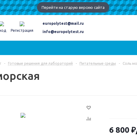
Перейти на старую версию сайта
europolytest@mail.ru
ход
Регистрация
info@europolytest.ru
г
-
Готовые решения для лабораторий
-
Питательные среды
-
Соль м
морская
6 800
₽