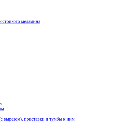
гостойкого меламина
ку
ам
с вырезом), приставки и тумбы к ним