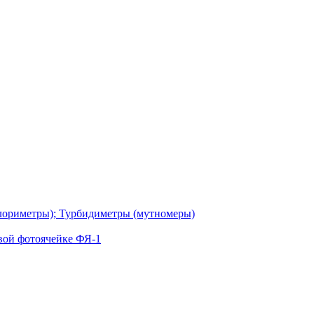
лориметры); Турбидиметры (мутномеры)
вой фотоячейке ФЯ-1