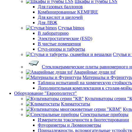
Шкафы и тумбы LSS
Для газовых баллонов
Комбинированные KEMFIRE
Для кислот и щелочей
Для ЛВЖ
Стулья bimos
В лабораторию
Электростатические (ESD)
В чистые помещения
Стул-опоры и табуреты
Стулья и
Стеклокерамические плиты равномерного н
Аварийные души tof
Материалы и Фурнитур
Таблица испытаний на химическую стойкость
Дополнительная комплектация к столам-мойк
Оборудование "Европолитест"
Культиваторы серии "
Климатостаты
Кул
Спектральные приборы
Измерители токсичности в биотестировании
Флуориметры и Люминометры
Принадлежности, вспомогательные устройств