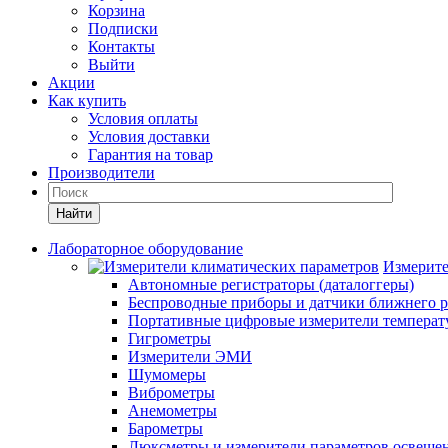
Корзина
Подписки
Контакты
Выйти
Акции
Как купить
Условия оплаты
Условия доставки
Гарантия на товар
Производители
Найти
Лабораторное оборудование
Измерите
Автономные регистраторы (даталоггеры)
Беспроводные приборы и датчики ближнего р
Портативные цифровые измерители температу
Гигрометры
Измерители ЭМИ
Шумомеры
Виброметры
Анемометры
Барометры
Люксметры и измерители параметров освеще