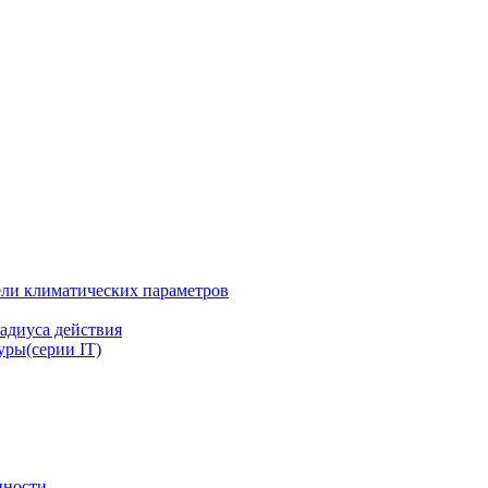
ли климатических параметров
адиуса действия
ры(серии IT)
нности