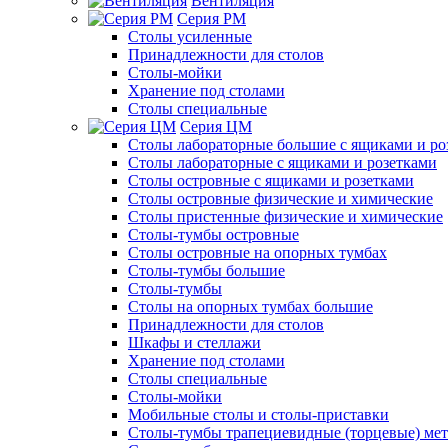
Вентиляция
Серия РМ
Столы усиленные
Принадлежности для столов
Столы-мойки
Хранение под столами
Столы специальные
Серия ЦМ
Столы лабораторные большие с ящиками и ро
Столы лабораторные с ящиками и розетками
Столы островные с ящиками и розетками
Столы островные физические и химические
Столы пристенные физические и химические
Столы-тумбы островные
Столы островные на опорных тумбах
Столы-тумбы большие
Столы-тумбы
Столы на опорных тумбах большие
Принадлежности для столов
Шкафы и стеллажи
Хранение под столами
Столы специальные
Столы-мойки
Мобильные столы и столы-приставки
Столы-тумбы трапециевидные (торцевые) мет