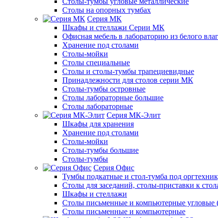
Столы-тумбы угловые металлические
Столы на опорных тумбах
Серия МК
Шкафы и стеллажи Серии МК
Офисная мебель в лабораторию из белого вла
Хранение под столами
Столы-мойки
Столы специальные
Столы и столы-тумбы трапециевидные
Принадлежности для столов серии МК
Столы-тумбы островные
Столы лабораторные большие
Столы лабораторные
Серия МК-Элит
Шкафы для хранения
Хранение под столами
Столы-мойки
Столы-тумбы большие
Столы-тумбы
Серия Офис
Тумбы подкатные и стол-тумба под оргтехни
Столы для заседаний, столы-приставки к стол
Шкафы и стеллажи
Столы письменные и компьютерные угловые (
Столы письменные и компьютерные