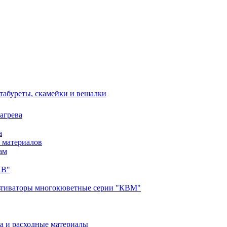
 табуреты, скамейки и вешалки
агрева
а
 материалов
ам
КВ"
ьтиваторы многокюветные серии "КВМ"
а и расходные материалы