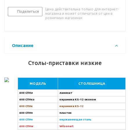
Цена действительна только для интернет-
Поделиться
магазина и может отличаться от цен в
розничных магазинах
Описание
Столы-приставки низкие
МОДЕЛЬ
СТОЛЕШНИЦА
600 СПНл
ламинат
600 СПНкэ
керамика KS-12-эконом
600 СПНк
керамика KS-12
600 СПНп
пластик
600 СПНн
нержавеющая сталь
600 СПНw
Wilsonart