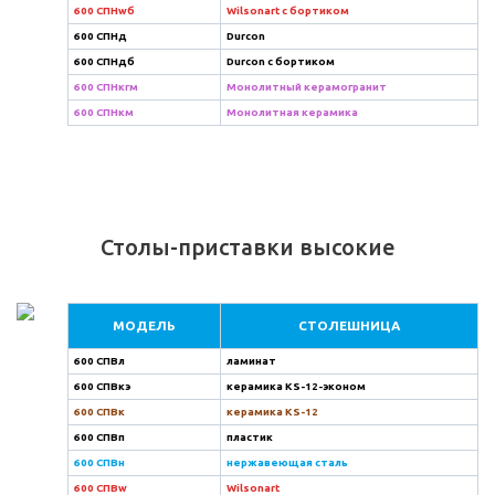
600 СПНwб
Wilsonart с бортиком
600 СПНд
Durcon
600 СПНдб
Durcon с бортиком
600 СПНкгм
Монолитный керамогранит
600 СПНкм
Монолитная керамика
Столы-приставки высокие
МОДЕЛЬ
СТОЛЕШНИЦА
600 СПВл
ламинат
600 СПВкэ
керамика KS-12-эконом
600 СПВк
керамика KS-12
600 СПВп
пластик
600 СПВн
нержавеющая сталь
600 СПВw
Wilsonart