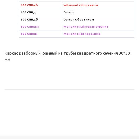
600 СПВwб
Wilsonart с бортиком
600 СПВд
Durcon
600 СПВдб
Durcon с бортиком
600 СПВкгм
Монолитный керамогранит
600 СПВкм
Монолитная керамика
Каркас разборный, рамный из трубы квадратного сечения 30*30
мм