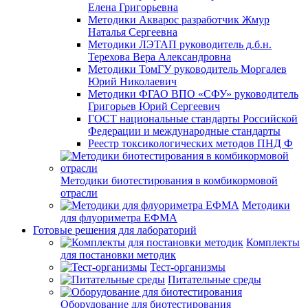
Елена Григорьевна
Методики Акварос разработчик Жмур
Наталья Сергеевна
Методики ЛЭТАП руководитель д.б.н.
Терехова Вера Александровна
Методики ТомГУ руководитель Моргалев
Юрий Николаевич
Методики ФГАО ВПО «СФУ» руководитель
Григорьев Юрий Сергеевич
ГОСТ национальные стандарты Российской
Федерации и международные стандарты
Реестр токсикологических методов ПНД Ф
Методики биотестирования в комбикормовой
отрасли
Методики
для флуориметра ЕФМА
Готовые решения для лабораторий
Комплекты
для постановки методик
Тест-организмы
Питательные среды
Оборудование для биотестирования