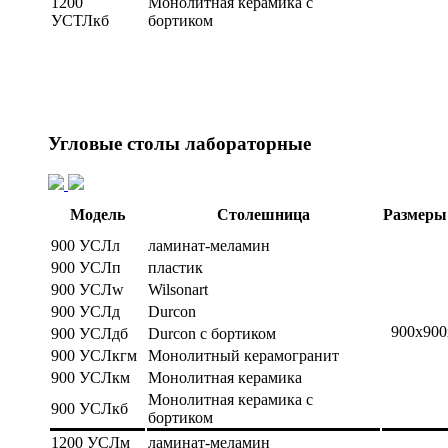
1200
Монолитная керамика с
УСТЛкб
бортиком
Угловые столы лабораторные
Модель
Столешница
Размеры
900 УСЛл
ламинат-меламин
900 УСЛп
пластик
900 УСЛw
Wilsonart
900 УСЛд
Durcon
900х900
900 УСЛдб
Durcon с бортиком
900 УСЛкгм
Монолитный керамогранит
900 УСЛкм
Монолитная керамика
Монолитная керамика с
900 УСЛкб
бортиком
1200 УСЛм
ламинат-меламин