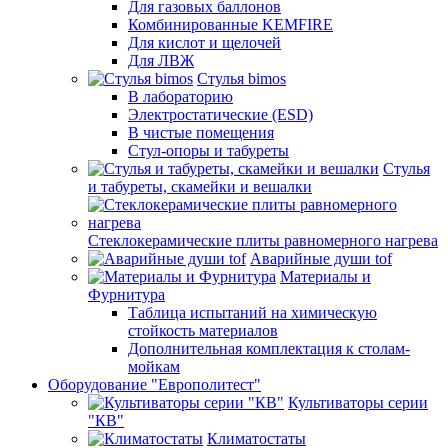
Для газовых баллонов
Комбинированные KEMFIRE
Для кислот и щелочей
Для ЛВЖ
Стулья bimos
В лабораторию
Электростатические (ESD)
В чистые помещения
Стул-опоры и табуреты
Стулья
и табуреты, скамейки и вешалки
Стеклокерамические плиты равномерного нагрева
Аварийные души tof
Материалы и
Фурнитура
Таблица испытаний на химическую
стойкость материалов
Дополнительная комплектация к столам-
мойкам
Оборудование "Европолитест"
Культиваторы серии
"КВ"
Климатостаты