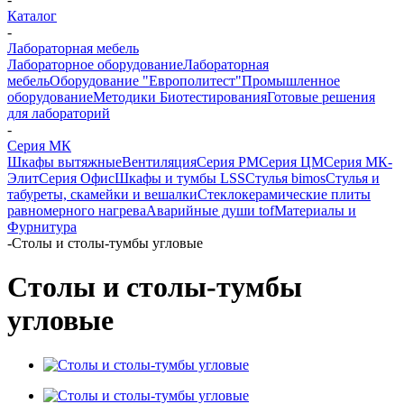
Каталог
-
Лабораторная мебель
Лабораторное оборудование
Лабораторная
мебель
Оборудование "Европолитест"
Промышленное
оборудование
Методики Биотестирования
Готовые решения
для лабораторий
-
Серия МК
Шкафы вытяжные
Вентиляция
Серия РМ
Серия ЦМ
Серия МК-
Элит
Серия Офис
Шкафы и тумбы LSS
Стулья bimos
Стулья и
табуреты, скамейки и вешалки
Стеклокерамические плиты
равномерного нагрева
Аварийные души tof
Материалы и
Фурнитура
-
Столы и столы-тумбы угловые
Столы и столы-тумбы
угловые