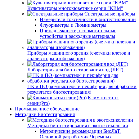
Культиваторы многокюветные серии "КВМ"
Спектральные приборы
Измерители токсичности в биотестировании
Флуориметры и Люминометры
Принадлежности, вспомогательные
устройства и расходные материалы
Приборы машинного зрения (счетчики клеток и
анализаторы изображения)
Лаборатория для биотестирования вод (ЛБТ)
ПК и ПО (компьютеры и периферия для обработки
результатов биотестирования)
Климатостаты
серии(Pro)
Промышленное оборудование
Методики Биотестирования
Методики биотестирования в экотоксикологии
Методические рекомендации БиоЛаТ.
Основной разработчик Черемных