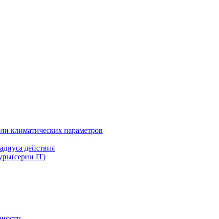
ли климатических параметров
адиуса действия
ры(серии IT)
нности