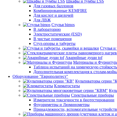
Шкафы и тумбы LSS
Для газовых баллонов
Комбинированные KEMFIRE
Для кислот и щелочей
Для ЛВЖ
Стулья bimos
В лабораторию
Электростатические (ESD)
В чистые помещения
Стул-опоры и табуреты
Стулья и
Аварийные души tof
Материалы и Фурнитур
Таблица испытаний на химическую стойкость
Дополнительная комплектация к столам-мойк
Оборудование "Европолитест"
Культиваторы серии "
Климатостаты
Кул
Спектральные приборы
Измерители токсичности в биотестировании
Флуориметры и Люминометры
Принадлежности, вспомогательные устройств