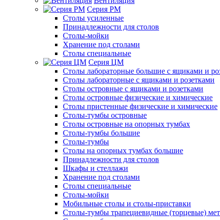
Вентиляция
Серия РМ
Столы усиленные
Принадлежности для столов
Столы-мойки
Хранение под столами
Столы специальные
Серия ЦМ
Столы лабораторные большие с ящиками и ро
Столы лабораторные с ящиками и розетками
Столы островные с ящиками и розетками
Столы островные физические и химические
Столы пристенные физические и химические
Столы-тумбы островные
Столы островные на опорных тумбах
Столы-тумбы большие
Столы-тумбы
Столы на опорных тумбах большие
Принадлежности для столов
Шкафы и стеллажи
Хранение под столами
Столы специальные
Столы-мойки
Мобильные столы и столы-приставки
Столы-тумбы трапециевидные (торцевые) мет