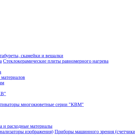
 табуреты, скамейки и вешалки
Стеклокерамические плиты равномерного нагрева
а
 материалов
ам
КВ"
ьтиваторы многокюветные серии "КВМ"
а и расходные материалы
Приборы машинного зрения (счетчики