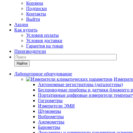
Корзина
Подписки
Контакты
Выйти
Акции
Как купить
Условия оплаты
Условия доставки
Гарантия на товар
Производители
Найти
Лабораторное оборудование
Измерите
Автономные регистраторы (даталоггеры)
Беспроводные приборы и датчики ближнего р
Портативные цифровые измерители температу
Гигрометры
Измерители ЭМИ
Шумомеры
Виброметры
Анемометры
Барометры
Люксметры и измерители параметров освеще