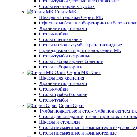
Столы-тумбы угловые металлические
Столы на опорных тумбах
Серия МК
Шкафы и стеллажи Серии МК
Офисная мебель в лабораторию из белого вла
Хранение под столами
Столы-мойки
Столы специальные
Столы и столы-тумбы трапециевидные
Принадлежности для столов серии МК
Столы-тумбы островные
Столы лабораторные большие
Столы лабораторные
Серия МК-Элит
Шкафы для хранения
Хранение под столами
Столы-мойки
Столы-тумбы большие
Столы-тумбы
Серия Офис
Тумбы подкатные и стол-тумба под оргтехни
Столы для заседаний, столы-приставки к стол
Шкафы и стеллажи
Столы письменные и компьютерные угловые (
Столы письменные и компьютерные