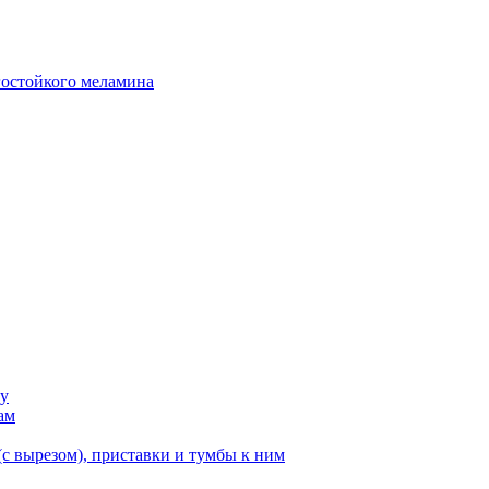
гостойкого меламина
ку
ам
с вырезом), приставки и тумбы к ним