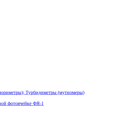
лориметры); Турбидиметры (мутномеры)
вой фотоячейке ФЯ-1