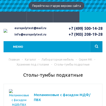
Перейти на старую версию сайта
+7 (499) 500-14-28
europolytest@mail.ru
+7 (903) 208-19-28
info@europolytest.ru
МЕНЮ
Главная
-
Каталог
-
Лабораторная мебель
-
Серия МК
-
Хранение под столами
-
Столы-тумбы подкатные
Столы-тумбы подкатные
Меламиновые с фасадом МДФ/
ПВХ