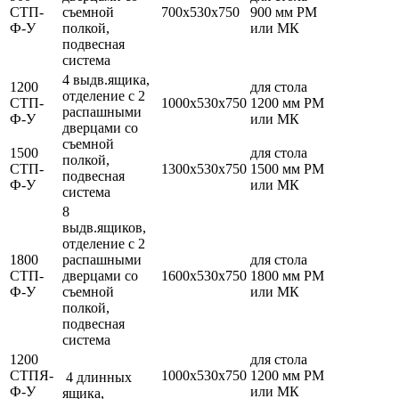
СТП-
съемной
700х530х750
900 мм РМ
Ф-У
полкой,
или МК
подвесная
система
4 выдв.ящика,
1200
для стола
отделение с 2
СТП-
1000х530х750
1200 мм РМ
распашными
Ф-У
или МК
дверцами со
съемной
1500
для стола
полкой,
СТП-
1300х530х750
1500 мм РМ
подвесная
Ф-У
или МК
система
8
выдв.ящиков,
отделение с 2
1800
распашными
для стола
СТП-
дверцами со
1600х530х750
1800 мм РМ
Ф-У
съемной
или МК
полкой,
подвесная
система
1200
для стола
СТПЯ-
1000х530х750
1200 мм РМ
4 длинных
Ф-У
или МК
ящика,