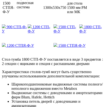
подвесная
1500
для стола
система
СТПЯ-
1300х530х750
1500 мм РМ
Ф-У
или МК
900 СТП-Ф-
1200 СТП-
1500 СТП-
1800 СТП-
У
Ф-У
Ф-У
Ф-У
1200 СТПЯ-Ф-У
1500 СТПЯ-Ф-У
Стол-тумба 1800 СТП-Ф-У поставляется в виде 3 предметов :
2 секции с ящиками и секция с распашными дверьми
Характеристики столов-тумб могут быть существенно
улучшены использованием дополнительной комплектации:
Шарикоподшипниковые выдвижные системы полного/
неполного выдвижения вместо Metabox
Выдвижные системы с доводчиками и амортизаторами
фирм Blum, Hafele, Hettich
Установка петель дверей с доводчиками и
аморизаторами