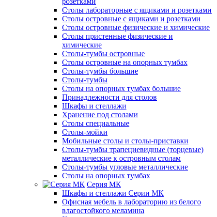
розетками
Столы лабораторные с ящиками и розетками
Столы островные с ящиками и розетками
Столы островные физические и химические
Столы пристенные физические и
химические
Столы-тумбы островные
Столы островные на опорных тумбах
Столы-тумбы большие
Столы-тумбы
Столы на опорных тумбах большие
Принадлежности для столов
Шкафы и стеллажи
Хранение под столами
Столы специальные
Столы-мойки
Мобильные столы и столы-приставки
Столы-тумбы трапециевидные (торцевые)
металлические к островным столам
Столы-тумбы угловые металлические
Столы на опорных тумбах
Серия МК
Шкафы и стеллажи Серии МК
Офисная мебель в лабораторию из белого
влагостойкого меламина