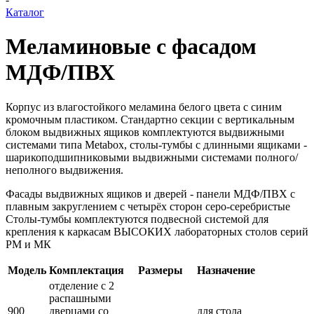
Каталог
Меламиновые с фасадом
МДФ/ПВХ
Корпус из влагостойкого меламина белого цвета с синим
кромочным пластиком. Стандартно секции с вертикальным
блоком выдвижных ящиков комплектуются выдвижными
системами типа Metabox, столы-тумбы с длинными ящиками -
шарикоподшипниковыми выдвижными системами полного/
неполного выдвижения.
Фасады выдвижных ящиков и дверей - панели МДФ/ПВХ с
плавным закруглением с четырёх сторон серо-серебристые
Столы-тумбы комплектуются подвесной системой для
крепления к каркасам ВЫСОКИХ лабораторных столов серий
РМ и МК
Модель
Комплектация
Размеры
Назначение
отделение с 2
распашными
900
дверцами со
для стола