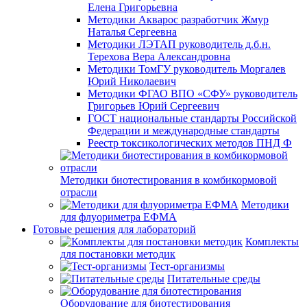
Елена Григорьевна
Методики Акварос разработчик Жмур
Наталья Сергеевна
Методики ЛЭТАП руководитель д.б.н.
Терехова Вера Александровна
Методики ТомГУ руководитель Моргалев
Юрий Николаевич
Методики ФГАО ВПО «СФУ» руководитель
Григорьев Юрий Сергеевич
ГОСТ национальные стандарты Российской
Федерации и международные стандарты
Реестр токсикологических методов ПНД Ф
Методики биотестирования в комбикормовой
отрасли
Методики
для флуориметра ЕФМА
Готовые решения для лабораторий
Комплекты
для постановки методик
Тест-организмы
Питательные среды
Оборудование для биотестирования