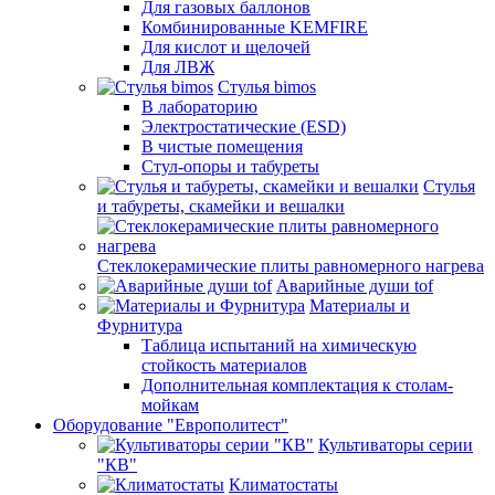
Для газовых баллонов
Комбинированные KEMFIRE
Для кислот и щелочей
Для ЛВЖ
Стулья bimos
В лабораторию
Электростатические (ESD)
В чистые помещения
Стул-опоры и табуреты
Стулья
и табуреты, скамейки и вешалки
Стеклокерамические плиты равномерного нагрева
Аварийные души tof
Материалы и
Фурнитура
Таблица испытаний на химическую
стойкость материалов
Дополнительная комплектация к столам-
мойкам
Оборудование "Европолитест"
Культиваторы серии
"КВ"
Климатостаты